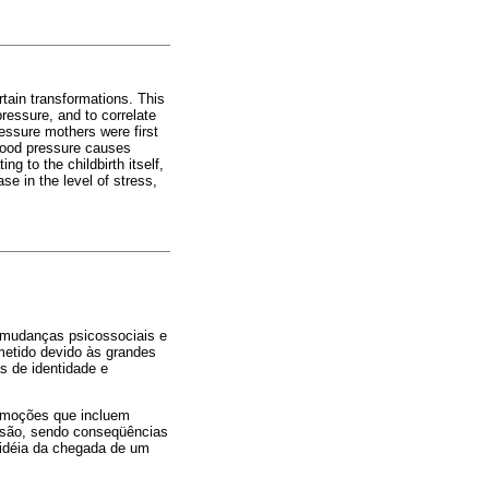
tain transformations. This
ressure, and to correlate
ressure mothers were first
blood pressure causes
ng to the childbirth itself,
se in the level of stress,
r mudanças psicossociais e
metido devido às grandes
 de identidade e
 emoções que incluem
essão, sendo conseqüências
 idéia da chegada de um