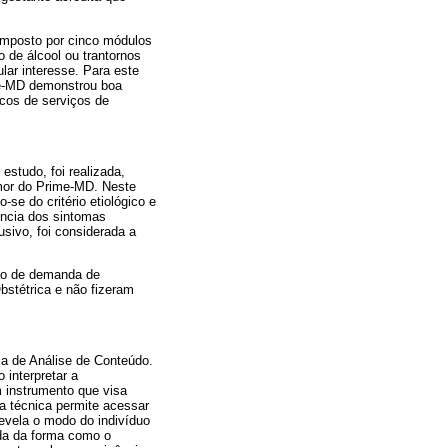
omposto por cinco módulos
 de álcool ou trantornos
lar interesse. Para este
ime-MD demonstrou boa
icos de serviços de
estudo, foi realizada,
umor do Prime-MD. Neste
se do critério etiológico e
sência dos sintomas
usivo, foi considerada a
ção de demanda de
bstétrica e não fizeram
ica de Análise de Conteúdo.
 interpretar a
m instrumento que visa
sa técnica permite acessar
evela o modo do indivíduo
ada da forma como o