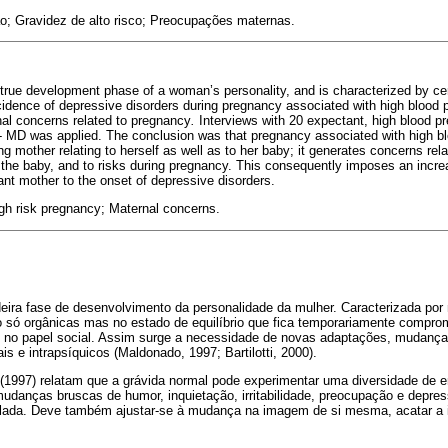
o; Gravidez de alto risco; Preocupações maternas.
true development phase of a woman’s personality, and is characterized by cer
ncidence of depressive disorders during pregnancy associated with high blood p
al concerns related to pregnancy
.
Interviews with 20 expectant, high blood p
 - MD was applied. The conclusion was that pregnancy associated with high 
ng mother relating to herself as well as to her baby; it generates concerns relati
n the baby, and to risks during pregnancy. This consequently imposes an increa
nt mother to the onset of depressive disorders.
gh risk pregnancy; Maternal concerns.
adeira fase de desenvolvimento da personalidade da mulher. Caracterizada po
o só orgânicas mas no estado de equilíbrio que fica temporariamente compro
no papel social. Assim surge a necessidade de novas adaptações, mudanças
s e intrapsíquicos (Maldonado, 1997; Bartilotti, 2000).
(1997) relatam que a grávida normal pode experimentar uma diversidade de
 mudanças bruscas de humor, inquietação, irritabilidade, preocupação e depr
alada. Deve também ajustar-se à mudança na imagem de si mesma, acatar a