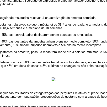
 técnica amplia a liberdade de expressão e cabe ao narrador escolher o que 
gnificados.
eguir são resultados relativos à caracterização da amostra estudada.
estantes, observou-se que a média foi de 31,7 anos de idade, e a mediana 
 de 18,4 semanas e a mediana de 18 semanas.
l, 45% das entrevistadas declararam serem casadas ou amasiadas.
e, 40% das gestantes da amostra tinham o ensino médio completo, 30% fund
amental, 10% tinham superior incompleto e 5% ensino médio incompleto..
estantes da amostra, possuía renda familiar de até 3 salários mínimos, e 5
ínimos.
vidade econômica, 50% das gestantes trabalhavam fora de casa, enquanto a
e que 45% era dona de casa; e 5% cuidava de crianças ou não tinha ocupação 
eguir são resultados da categorização das perguntas relativas à: preocupaçã
da gestante com sua saúde; preocupações da gestante com a saúde do bebê
ionada à gravidez, foram criadas quatro categorias: