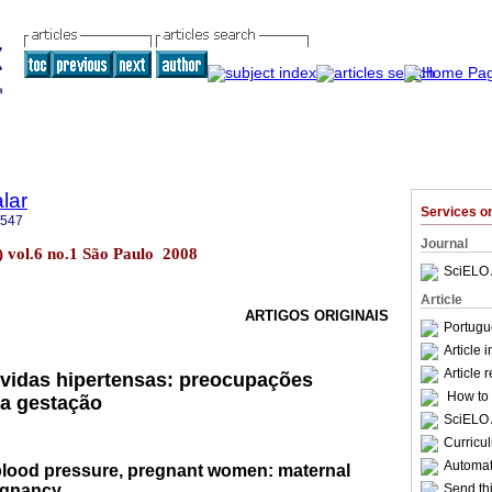
lar
Services 
3547
Journal
o) vol.6 no.1 São Paulo 2008
SciELO 
Article
ARTIGOS ORIGINAIS
Portugu
Article 
Article 
vidas hipertensas: preocupações
How to c
 a gestação
SciELO 
Curricu
Automati
blood pressure, pregnant women: maternal
egnancy
Send thi