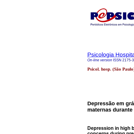
Psicologia Hospita
On-line version
ISSN
2175-
Psicol. hosp. (São Paul
Depressão em grá
maternas durante
Depression in high 
concerns during pr