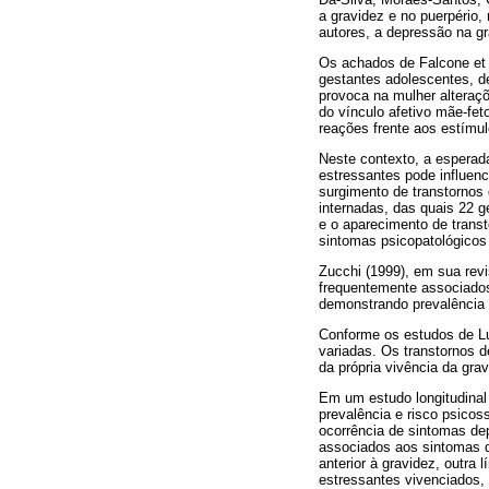
a gravidez e no puerpério
autores, a depressão na g
Os achados de Falcone et 
gestantes adolescentes, d
provoca na mulher alteraç
do vínculo afetivo mãe-fet
reações frente aos estímul
Neste contexto, a esperada
estressantes pode influenc
surgimento de transtornos 
internadas, das quais 22 g
e o aparecimento de trans
sintomas psicopatológicos
Zucchi (1999), em sua revi
frequentemente associados 
demonstrando prevalência 
Conforme os estudos de Lu
variadas. Os transtornos 
da própria vivência da gra
Em um estudo longitudinal
prevalência e risco psico
ocorrência de sintomas dep
associados aos sintomas d
anterior à gravidez, outra
estressantes vivenciados, 