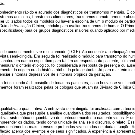
são.
onhecimento rápido e acurado dos diagnósticos de transtornos mentais. É c
nstornos ansiosos, transtornos alimentares, transtornos somatoformes e abuso
r utilizados todos os módulos ou haver a escolha de um o módulo de particu
o Guia de Avaliação Clínica, módulo para avaliar transtornos de humor. O Pr
especificidade) para os grupos diagnósticos maiores quando aplicado por méd
mo de consentimento livre e esclarecido (TCLE). Ao consentir a participação no 
vista semi-dirigida. Em seguida foi realizado o módulo para transtorno do h
 anotou em campo específico para tal fim as respostas da paciente, utilizando-
 mensurar o critério etiológico, foi considerada a resposta de presença ou au
ente da origem ou da história atribuída pela gestante. Já para o critério incl
erenciar sintomas depressivos de sintomas próprios da gestação.
ia foi colocado à disposição de todas as pacientes, caso houvesse verifica
mentos foram realizados pelas psicólogas que atuam na Divisão de Clínica O
ualitativa e quantitativa. A entrevista semi-dirigida foi analisada com a técn
ualitativa que pressupõe a análise quantitativa dos resultados, possibilitando
iva, sistemática e quantitativa do conteúdo manifesto nas entrevistas. É u
ompreender os dados, tendo como unidade de análise o discurso, o relato. Es
s aos sentimentos mais intensos e profundos vivenciados em dada situação. R
 reflexão acerca dos eventos e de seus significados. A experiência é apresent