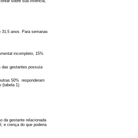
contar sobre sua vivência,
de 31,5 anos. Para semanas
amental incompleto, 15%
% das gestantes possuía
s outras 50% responderam
(tabela 1).
o da gestante relacionada
; e crença do que poderia