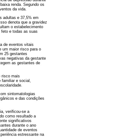
e baixa renda. Segundo os
ventos da vida.
es adultas e 37,5% em
Isso denota que a gravidez
cultam o estabelecimento
 feto e todas as suas
a de eventos vitais
e um maior risco para o
om 25 gestantes
ivas negativas da gestante
otegem as gestantes de
e risco mais
familiar e social,
scolaridade.
com sintomatologias
rgânicos e das condições
, verificou-se a
ado como resultado a
nte significativos
antes durante o ano
quantidade de eventos
xperiência estressante na