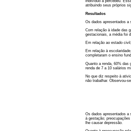
indivíduo a percebeu. Essa
atribuindo seus próprios si
Resultados
Os dados apresentados a s
Com relação à idade das g
gestacionais, a média foi
Em relação ao estado civi
Em relação à escolaridad
completaram o ensino fund
Quanto a renda, 60% das g
renda de 7 a 10 salários m
No que diz respeito à ati
não trabalhar. Observou-s
Os dados apresentados a s
à gestação; preocupações 
lhe causar depressão.
Quanto à preocupação relac