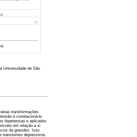
ks
nk
 da Universidade de São
várias transformações.
tensão e correlacioná-lo
s hipertensas e aplicados
ncreto em relação a si
scos da gravidez. Isso
 transtornos depressivos.