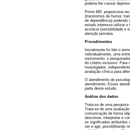
poderia lhe causar depres
Prime MD: proporciona rec
(transtornos de humor, tra
de dependência) podendo se
estudo interessa utilizar 
acurácia (sensibilidade e 
atenção primária.
Procedimentos
Inicialmente foi lido o ter
individualmente, uma entre
instrumento, o pesquisador
do critério inclusivo. Para
investigados, independentem
avaliação clínica para dif
O atendimento de psicolog
atendimento. Esses atendi
parte deste estudo.
Análise dos dados
Trata-se de uma pesquisa q
Trata-se de uma avaliação q
comunicação de forma objet
descrever, interpretar e c
os significados atribuído
ser e agir, possibilitando