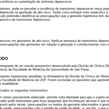
ecorrência ou sustentação de sintomas depressivos.
riores, pode-se perceber a incidência de transtornos depressivos nesta pop
depressão na gestação de alto risco. Tendo como enfoque mais específico 
tudo pretendeu identificar as preocupações que a gestante hipertensa tem du
gnóstico de transtornos depressivos.
pressivos em gestantes de alto risco; Verificar presença de transtornos depre
s preocupações das gestantes em relação à gestação e correlacioná-las com o
TODO
integrante de um estudo prospectivo desenvolvido pela Divisão de Clínica Obs
línicas da Faculdade de Medicina da Universidade de São Paulo.
tantes hipertensas atendidas no Ambulatório da Divisão da Clínica de Obstetr
da Faculdade de Medicina da USP. Foram excluídas as pacientes que apresen
 e analfabetas.
lizados os seguintes instrumentos:
om roteiro previamente elaborado: permite certa liberdade para que o sujeito
ador pode interromper para fazer perguntas que esclareçam lacunas e que o
posto pelos temas: preocupações ou medos da gestante relacionados à grav
e saúde; preocupações com o estado de saúde do bebê; e, por fim, o que a 