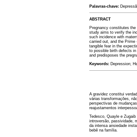
Palavras-chave:
Depressã
ABSTRACT
Pregnancy constitutes the 
study aims to verify the i
such incidence with matern
carried out, and the Prime
tangible fear in the expecti
to possible birth defects i
and predisposes the pregna
Keywords:
Depression; Hi
A gravidez constitui verd
várias transformações, nã
perspectivas de mudanças 
reajustamentos interpessoai
Tedesco, Quayle e Zugaib 
introversão, passividade,
da intensa ansiedade inst
bebê na família.