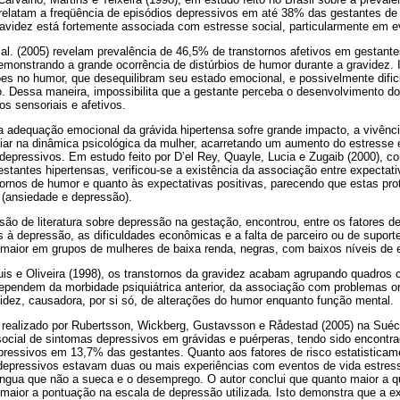
, relatam a freqüência de episódios depressivos em até 38% das gestantes d
ravidez está fortemente associada com estresse social, particularmente em e
al. (2005) revelam prevalência de 46,5% de transtornos afetivos em gestant
emonstrando a grande ocorrência de distúrbios de humor durante a gravidez. 
ões no humor, que desequilibram seu estado emocional, e possivelmente difi
o. Dessa maneira, impossibilita que a gestante perceba o desenvolvimento do
os sensoriais e afetivos.
 adequação emocional da grávida hipertensa sofre grande impacto, a vivênci
iar na dinâmica psicológica da mulher, acarretando um aumento do estresse 
depressivos. Em estudo feito por D’el Rey, Quayle, Lucia e Zugaib (2000), c
estantes hipertensas, verificou-se a existência da associação entre expectat
tornos de humor e quanto às expectativas positivas, parecendo que estas pr
 (ansiedade e depressão).
são de literatura sobre depressão na gestação, encontrou, entre os fatores d
à depressão, as dificuldades econômicas e a falta de parceiro ou de suporte 
maior em grupos de mulheres de baixa renda, negras, com baixos níveis de e
is e Oliveira (1998), os transtornos da gravidez acabam agrupando quadros 
dependem da morbidade psiquiátrica anterior, da associação com problemas o
videz, causadora, por si só, de alterações do humor enquanto função mental.
 realizado por Rubertsson, Wickberg, Gustavsson e Rådestad (2005) na Suécia
ssocial de sintomas depressivos em grávidas e puérperas, tendo sido encontr
ressivos em 13,7% das gestantes. Quanto aos fatores de risco estatisticame
epressivos estavam duas ou mais experiências com eventos de vida estress
 língua que não a sueca e o desemprego. O autor conclui que quanto maior a 
maior a pontuação na escala de depressão utilizada. Isto demonstra que a e