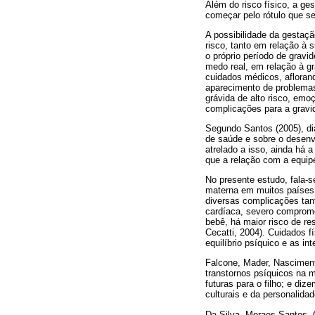
Além do risco físico, a ge
começar pelo rótulo que se 
A possibilidade da gestação
risco, tanto em relação à 
o próprio período de gravi
medo real, em relação à g
cuidados médicos, afloran
aparecimento de problemas
grávida de alto risco, em
complicações para a gravi
Segundo Santos (2005), di
de saúde e sobre o desen
atrelado a isso, ainda há 
que a relação com a equip
No presente estudo, fala-s
materna em muitos países.
diversas complicações tan
cardíaca, severo comprome
bebê, há maior risco de res
Cecatti, 2004). Cuidados f
equilíbrio psíquico e as int
Falcone, Mader, Nascimento
transtornos psíquicos na m
futuras para o filho; e diz
culturais e da personalida
Da-Silva, Moraes-Santos, C