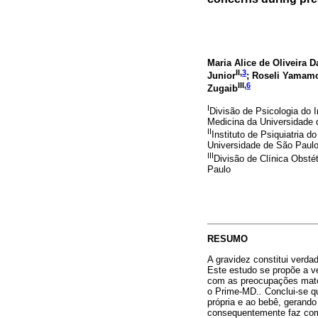
Maria Alice de Oliveira D
II,
3
Junior
; Roseli Yamam
III,
6
Zugaib
I
Divisão de Psicologia do I
Medicina da Universidade
II
Instituto de Psiquiatria 
Universidade de São Paul
III
Divisão de Clínica Obsté
Paulo
RESUMO
A gravidez constitui verda
Este estudo se propõe a ve
com as preocupações mater
o Prime-MD.
.
Conclui-se q
própria e ao bebê, gerand
consequentemente faz com 