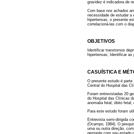
gravidez é indicadora de r
Com base nos achados ante
necessidade de estudar a 
hipertensas, o presente es
correlacioná-las com o dia
OBJETIVOS
Identificar transtornos de
hipertensas; Identificar a
CASUÍSTICA E MÉ
O presente estudo é parte 
Central do Hospital das C
Foram entrevistadas 20 ges
do Hospital das Clínicas 
anomalia fetal; óbito fetal;
Para este estudo foram uti
Entrevista semi-dirigida c
(Ocampo, 1984). O pesquis
uma ou outra direção, com
gestante com seu estado d