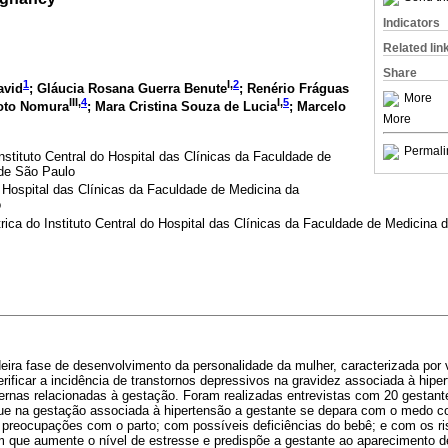
Indicators
Related lin
Share
1
I,
2
avid
; Gláucia Rosana Guerra Benute
; Renério Fráguas
More
III,
4
I,
5
oto Nomura
; Mara Cristina Souza de Lucia
; Marcelo
More
Permali
nstituto Central do Hospital das Clínicas da Faculdade de
 de São Paulo
do Hospital das Clínicas da Faculdade de Medicina da
o
trica do Instituto Central do Hospital das Clínicas da Faculdade de Medicina
deira fase de desenvolvimento da personalidade da mulher, caracterizada por 
rificar a incidência de transtornos depressivos na gravidez associada à hiper
nas relacionadas à gestação. Foram realizadas entrevistas com 20 gestante
ue na gestação associada à hipertensão a gestante se depara com o medo co
o preocupações com o parto; com possíveis deficiências do bebê; e com os ri
que aumente o nível de estresse e predispõe a gestante ao aparecimento de