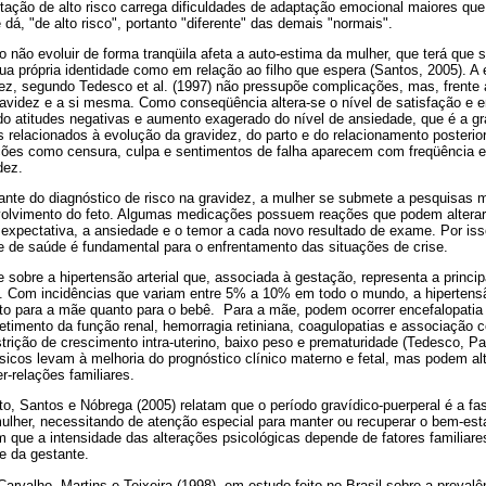
stação de alto risco carrega dificuldades de adaptação emocional maiores qu
dá, "de alto risco", portanto "diferente" das demais "normais".
 não evoluir de forma tranqüila afeta a auto-estima da mulher, que terá que s
sua própria identidade como em relação ao filho que espera (Santos, 2005). A
dez, segundo Tedesco et al. (1997) não pressupõe complicações, mas, frente a
ravidez e a si mesma. Como conseqüência altera-se o nível de satisfação e
do atitudes negativas e aumento exagerado do nível de ansiedade, que é a g
 relacionados à evolução da gravidez, do parto e do relacionamento posteri
oções como censura, culpa e sentimentos de falha aparecem com freqüência 
dez.
ante do diagnóstico de risco na gravidez, a mulher se submete a pesquisas 
volvimento do feto. Algumas medicações possuem reações que podem alterar
a expectativa, a ansiedade e o temor a cada novo resultado de exame. Por iss
e de saúde é fundamental para o enfrentamento das situações de crise.
e sobre a hipertensão arterial que, associada à gestação, representa a princi
 Com incidências que variam entre 5% a 10% em todo o mundo, a hipertensão
to para a mãe quanto para o bebê. Para a mãe, podem ocorrer encefalopatia h
timento da função renal, hemorragia retiniana, coagulopatias e associação 
trição de crescimento intra-uterino, baixo peso e prematuridade (Tedesco, Par
ísicos levam à melhoria do prognóstico clínico materno e fetal, mas podem al
er-relações familiares.
, Santos e Nóbrega (2005) relatam que o período gravídico-puerperal é a fas
ulher, necessitando de atenção especial para manter ou recuperar o bem-estar
em que a intensidade das alterações psicológicas depende de fatores familiares
de da gestante.
arvalho, Martins e Teixeira (1998), em estudo feito no Brasil sobre a preval