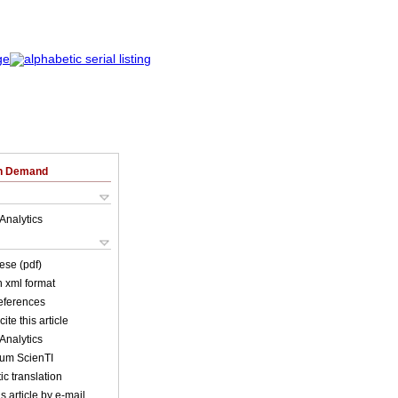
on Demand
Analytics
ese (pdf)
in xml format
references
ite this article
Analytics
lum ScienTI
c translation
s article by e-mail