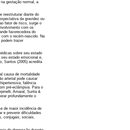
e na gestação normal, a
e reestruturar diante do
 expectativa da gravidez ou
o fator de risco, surge o
 envolvimento com os
rande favorecedora do
or com o recém-nascido. Na
e podem trazer
médicas sobre seu estado
 seu estado emocional e,
o, Santos (2005) acredita
pal causa de mortalidade
 arterial pode causar
ipertensiva, falência
com pré-eclâmpsia. Para o
pinelli, Amaral, Surita &
terar profundamente o
e de maior incidência de
 e prevenir dificuldades
, conjugais, sociais,
ência de depressão durante