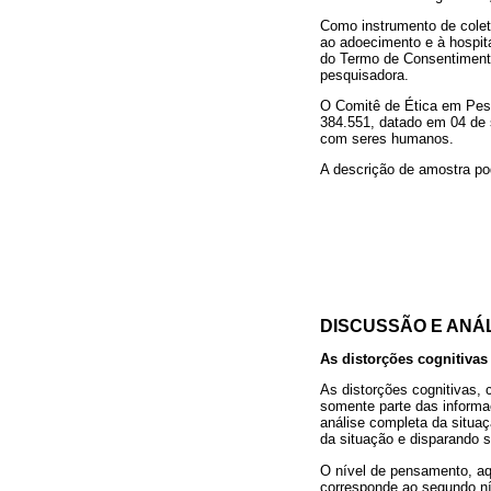
Como instrumento de coleta
ao adoecimento e à hospita
do Termo de Consentimento
pesquisadora.
O Comitê de Ética em Pesq
384.551, datado em 04 de 
com seres humanos.
A descrição de amostra po
DISCUSSÃO E ANÁ
As distorções cognitivas
As distorções cognitivas, 
somente parte das informa
análise completa da situa
da situação e disparando s
O nível de pensamento, aq
corresponde ao segundo ní