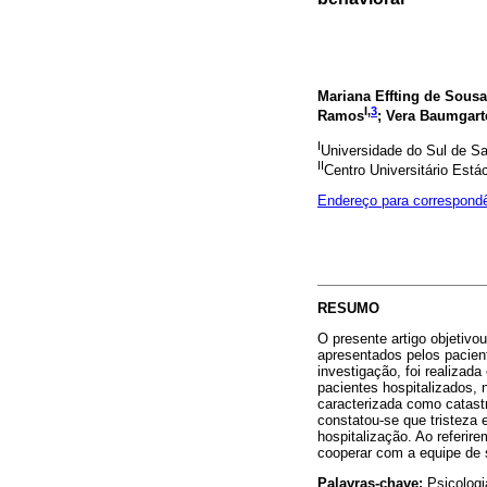
Mariana Effting de Sousa
I,
3
Ramos
;
Vera Baumgart
I
Universidade do Sul de S
II
Centro Universitário Está
Endereço para correspond
RESUMO
O presente artigo objetiv
apresentados pelos pacient
investigação, foi realizad
pacientes hospitalizados, 
caracterizada como catast
constatou-se que tristeza 
hospitalização. Ao referir
cooperar com a equipe de s
Palavras-chave:
Psicolog