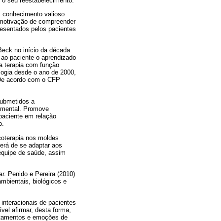
 o seu reestabelecimento.
m conhecimento valioso
a motivação de compreender
esentados pelos pacientes
Beck no início da década
a ao paciente o aprendizado
a terapia com função
logia desde o ano de 2000,
 De acordo com o CFP
submetidos a
 mental. Promove
 paciente em relação
o.
icoterapia nos moldes
 terá de se adaptar aos
equipe de saúde, assim
r. Penido e Pereira (2010)
ambientais, biológicos e
 interacionais de pacientes
vel afirmar, desta forma,
rtamentos e emoções de