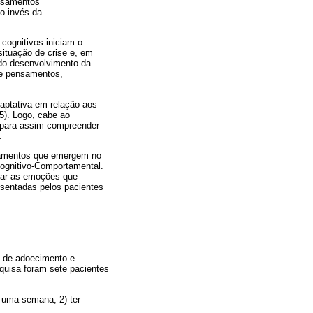
ensamentos
o invés da
cognitivos iniciam o
situação de crise e, em
 do desenvolvimento da
de pensamentos,
daptativa em relação aos
5). Logo, cabe ao
, para assim compreender
.
rtamentos que emergem no
Cognitivo-Comportamental.
aliar as emoções que
esentadas pelos pacientes
o de adoecimento e
squisa foram sete pacientes
e uma semana; 2) ter