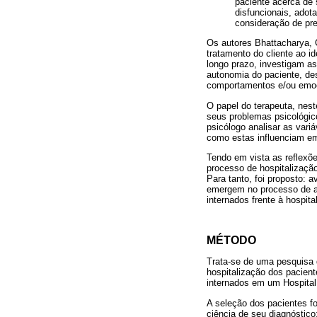
paciente acerca de 
disfuncionais, adot
consideração de pre
Os autores Bhattacharya, 
tratamento do cliente ao i
longo prazo, investigam as
autonomia do paciente, de
comportamentos e/ou emoç
O papel do terapeuta, nest
seus problemas psicológic
psicólogo analisar as var
como estas influenciam em
Tendo em vista as reflexõ
processo de hospitalização
Para tanto, foi proposto: 
emergem no processo de ad
internados frente à hospit
MÉTODO
Trata-se de uma pesquisa 
hospitalização dos pacient
internados em um Hospital
A seleção dos pacientes fo
ciência de seu diagnóstico;