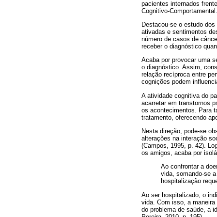
pacientes internados frent
Cognitivo-Comportamental
Destacou-se o estudo dos a
ativadas e sentimentos de
número de casos de câncer
receber o diagnóstico qua
Acaba por provocar uma sé
o diagnóstico. Assim, cons
relação recíproca entre p
cognições podem influenci
A atividade cognitiva do 
acarretar em transtornos p
os acontecimentos. Para ta
tratamento, oferecendo apo
Nesta direção, pode-se ob
alterações na interação soc
(Campos, 1995, p. 42). Log
os amigos, acaba por isolá
Ao confrontar a doe
vida, somando-se a
hospitalização requ
Ao ser hospitalizado, o in
vida. Com isso, a maneira 
do problema de saúde, a id
Pereira, 2010, p. 195).