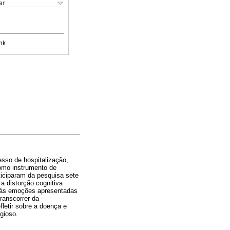
ar
nk
sso de hospitalização,
Como instrumento de
rticiparam da pesquisa sete
a distorção cognitiva
o às emoções apresentadas
ranscorrer da
fletir sobre a doença e
gioso.