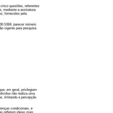
 cinco questões, referentes
e, mediante a assinatura
z, fornecidos pela
00.5369, parecer número
ão vigente para pesquisa
ue, em geral, privilegiam
divíduo não realiza uma
s, limitando a percepção
renças condicionais, e
s refletem ideias mais