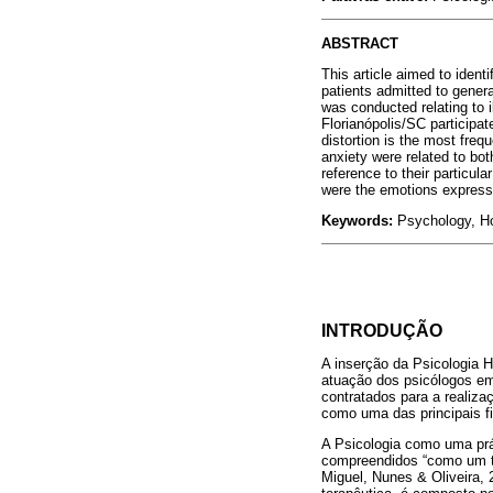
ABSTRACT
This article aimed to ident
patients admitted to genera
was conducted relating to i
Florianópolis/SC participat
distortion is the most fre
anxiety were related to both
reference to their particula
were the emotions expresse
Keywords:
Psychology, Ho
INTRODUÇÃO
A inserção da Psicologia H
atuação dos psicólogos em 
contratados para a realiza
como uma das principais fi
A Psicologia como uma prát
compreendidos “como um t
Miguel, Nunes & Oliveira, 