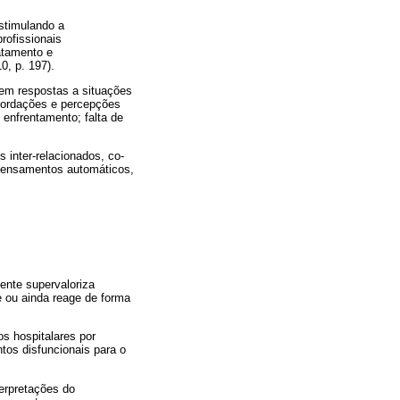
stimulando a
rofissionais
ratamento e
0, p. 197).
 em respostas a situações
recordações e percepções
 enfrentamento; falta de
 inter-relacionados, co-
 pensamentos automáticos,
ente supervaloriza
e ou ainda reage de forma
s hospitalares por
tos disfuncionais para o
terpretações do