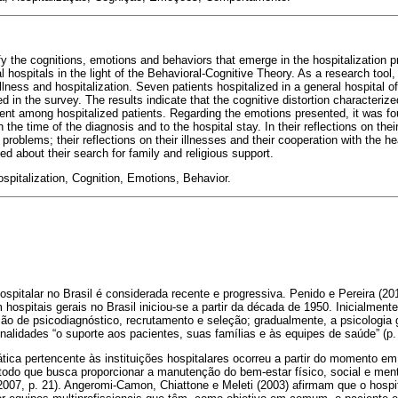
ify the cognitions, emotions and behaviors that emerge in the hospitalization 
l hospitals in the light of the Behavioral-Cognitive Theory. As a research tool,
llness and hospitalization. Seven patients hospitalized in a general hospital of
ed in the survey. The results indicate that the cognitive distortion characteriz
quent among hospitalized patients. Regarding the emotions presented, it was f
 the time of the diagnosis and to the hospital stay. In their reflections on thei
r problems; their reflections on their illnesses and their cooperation with the 
d about their search for family and religious support.
spitalization, Cognition, Emotions, Behavior.
ospitalar no Brasil é considerada recente e progressiva. Penido e Pereira (20
hospitais gerais no Brasil iniciou-se a partir da década de 1950. Inicialment
ção de psicodiagnóstico, recrutamento e seleção; gradualmente, a psicologi
nalidades “o suporte aos pacientes, suas famílias e às equipes de saúde” (p.
ica pertencente às instituições hospitalares ocorreu a partir do momento em
odo que busca proporcionar a manutenção do bem-estar físico, social e me
2007, p. 21). Angeromi-Camon, Chiattone e Meleti (2003) afirmam que o hospit