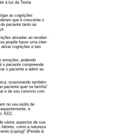
te à luz da Teoria
stigar as cognições
nderam que é crescente o
do paciente tanto ao
ça
ições ativadas ao receber
 se propõe haver uma inter-
ativar cognições e tais
uas emoções, podendo
ual o paciente compreende
ar o paciente a aderir ao
quica, ocasionando também
no paciente quer na família”
iar e de seu convívio com
em no seu estilo de
sequentemente, a
. 622).
de vários aspectos de sua
s fatores, como a natureza
mento (
coping
)” (Penido &