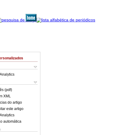
ersonalizados
Analytics
ês (pdf)
em XML
cias do artigo
tar este artigo
Analytics
o automática
s