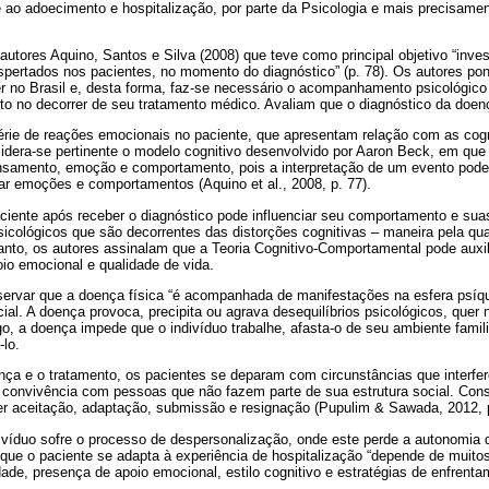
e ao adoecimento e hospitalização, por parte da Psicologia e mais precisamen
.
utores Aquino, Santos e Silva (2008) que teve como principal objetivo “inve
spertados nos pacientes, no momento do diagnóstico” (p. 78). Os autores po
 no Brasil e, desta forma, faz-se necessário o acompanhamento psicológico 
nto no decorrer de seu tratamento médico. Avaliam que o diagnóstico da doen
rie de reações emocionais no paciente, que apresentam relação com as cogn
idera-se pertinente o modelo cognitivo desenvolvido por Aaron Beck, em que
ensamento, emoção e comportamento, pois a interpretação de um evento pode 
ar emoções e comportamentos (Aquino et al., 2008, p. 77).
paciente após receber o diagnóstico pode influenciar seu comportamento e s
sicológicos que são decorrentes das distorções cognitivas – maneira pela q
nto, os autores assinalam que a Teoria Cognitivo-Comportamental pode auxili
io emocional e qualidade de vida.
servar que a doença física “é acompanhada de manifestações na esfera psí
ial. A doença provoca, precipita ou agrava desequilíbrios psicológicos, quer 
o, a doença impede que o indivíduo trabalhe, afasta-o de seu ambiente famil
-lo.
nça e o tratamento, os pacientes se deparam com circunstâncias que interfer
 convivência com pessoas que não fazem parte de sua estrutura social. Con
er aceitação, adaptação, submissão e resignação (Pupulim & Sawada, 2012, p
divíduo sofre o processo de despersonalização, onde este perde a autonomia 
que o paciente se adapta à experiência de hospitalização “depende de muito
ade, presença de apoio emocional, estilo cognitivo e estratégias de enfrenta