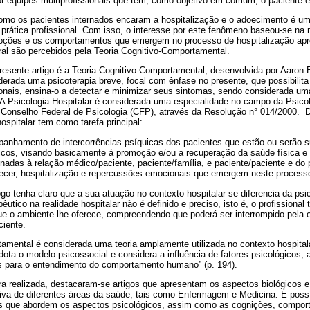
or equipes multiprofissionais que têm, como objetivo em comum, o paciente e
omo os pacientes internados encaram a hospitalização e o adoecimento é u
 prática profissional. Com isso, o interesse por este fenômeno baseou-se n
ções e os comportamentos que emergem no processo de hospitalização apr
ral são percebidos pela Teoria Cognitivo-Comportamental.
presente artigo é a Teoria Cognitivo-Comportamental, desenvolvida por Aaron 
iderada uma psicoterapia breve, focal com ênfase no presente, que possibilit
ionais, ensina-o a detectar e minimizar seus sintomas, sendo considerada um
 A Psicologia Hospitalar é considerada uma especialidade no campo da Psico
 Conselho Federal de Psicologia (CFP), através da Resolução n° 014/2000.
hospitalar tem como tarefa principal:
panhamento de intercorrências psíquicas dos pacientes que estão ou serão 
cos, visando basicamente à promoção e/ou a recuperação da saúde física e
onadas à relação médico/paciente, paciente/família, e paciente/paciente e do
ecer, hospitalização e repercussões emocionais que emergem neste process
go tenha claro que a sua atuação no contexto hospitalar se diferencia da ps
êutico na realidade hospitalar não é definido e preciso, isto é, o profissional
e o ambiente lhe oferece, compreendendo que poderá ser interrompido pela 
ciente.
amental é considerada uma teoria amplamente utilizada no contexto hospitala
dota o modelo psicossocial e considera a influência de fatores psicológicos, 
 para o entendimento do comportamento humano” (p. 194).
ura realizada, destacaram-se artigos que apresentam os aspectos biológicos e
iva de diferentes áreas da saúde, tais como Enfermagem e Medicina. É possí
os que abordem os aspectos psicológicos, assim como as cognições, compo