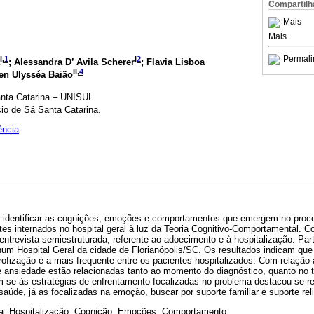
Compartilh
Mais
Mais
Permali
I,
1
I
2
; Alessandra D’ Avila Scherer
; Flavia Lisboa
II,
4
en Ulysséa Baião
anta Catarina – UNISUL.
cio de Sá Santa Catarina.
ência
ou identificar as cognições, emoções e comportamentos que emergem no proce
es internados no hospital geral à luz da Teoria Cognitivo-Comportamental. 
a entrevista semiestruturada, referente ao adoecimento e à hospitalização. Pa
num Hospital Geral da cidade de Florianópolis/SC. Os resultados indicam que 
rofização é a mais frequente entre os pacientes hospitalizados. Com relaçã
e ansiedade estão relacionadas tanto ao momento do diagnóstico, quanto no t
em-se às estratégias de enfrentamento focalizadas no problema destacou-se re
aúde, já as focalizadas na emoção, buscar por suporte familiar e suporte reli
ia, Hospitalização, Cognição, Emoções, Comportamento.