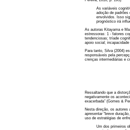
As variáveis cogni
adoção de padrões d
envolvidos. Isso si
prognóstico irá inf
As autoras Kitayama e Maz
estressoras: 1 - fatores co
tendenciosas; tríade cognit
apoio social; incapacidade 
Para tanto, Silva (2004) e
responsáveis pela percepç
crenças intermediárias e cr
Ressaltando que a distorçã
negativamente os aconteci
exacerbada” (Gomes & Perg
Nesta direção, os autores 
apresentar “breve duração
uso de estratégias de enf
Um dos primeiros ob