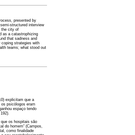
process, presented by
 semi-structured interview
 the city of
ed as a catastrophizing
ound that sadness and
r coping strategies with
health teams; what stood out
10) explicitam que a
e os psicólogos eram
a ganhou espaço tendo
 192).
 que os hospitais são
ntal do homem” (Campos,
al, como finalidade