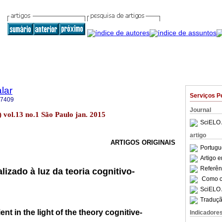
lar
Serviços P
-7409
Journal
) vol.13 no.1 São Paulo jan. 2015
SciELO 
artigo
ARTIGOS ORIGINAIS
Portugu
Artigo 
Referên
lizado à luz da teoria cognitivo-
Como ci
SciELO 
Traduçã
ent in the light of the theory cognitive-
Indicadore