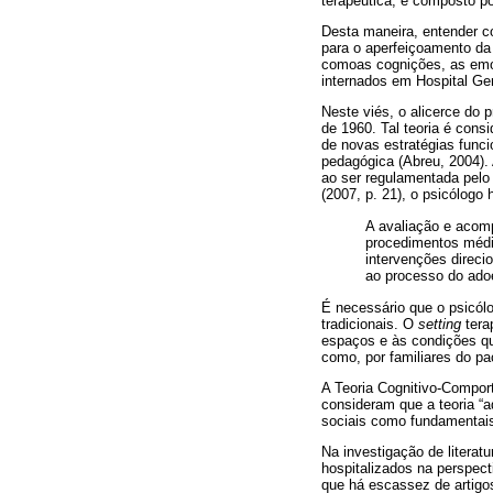
terapêutica, é composto p
Desta maneira, entender c
para o aperfeiçoamento da
comoas cognições, as emo
internados em Hospital Ge
Neste viés, o alicerce do 
de 1960. Tal teoria é cons
de novas estratégias func
pedagógica (Abreu, 2004).
ao ser regulamentada pelo
(2007, p. 21), o psicólogo 
A avaliação e acom
procedimentos médi
intervenções direci
ao processo do ado
É necessário que o psicólo
tradicionais. O
setting
terap
espaços e às condições qu
como, por familiares do pa
A Teoria Cognitivo-Comport
consideram que a teoria “a
sociais como fundamentais
Na investigação de literat
hospitalizados na perspect
que há escassez de artig