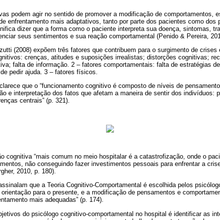
tivas podem agir no sentido de promover a modificação de comportamentos, e
e enfrentamento mais adaptativos, tanto por parte dos pacientes como dos p
gnifica dizer que a forma como o paciente interpreta sua doença, sintomas, t
luenciar seus sentimentos e sua reação comportamental (Penido & Pereira, 201
utti (2008) expõem três fatores que contribuem para o surgimento de crises
gnitivos: crenças, atitudes e suposições irrealistas; distorções cognitivas; 
iva; falta de informação. 2 – fatores comportamentais: falta de estratégias de
de pedir ajuda. 3 – fatores físicos.
sclarece que o “funcionamento cognitivo é composto de níveis de pensamentos
ão e interpretação dos fatos que afetam a maneira de sentir dos indivíduos:
enças centrais” (p. 321).
o cognitiva “mais comum no meio hospitalar é a catastrofização, onde o paci
mentos, não conseguindo fazer investimentos pessoais para enfrentar a cris
her, 2010, p. 180).
assinalam que a Teoria Cognitivo-Comportamental é escolhida pelos psicólogo
, orientação para o presente, e a modificação de pensamentos e comportamen
rentamento mais adequadas” (p. 174).
jetivos do psicólogo cognitivo-comportamental no hospital é identificar as in