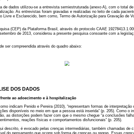
 de dados utilizou-se a entrevista semiestruturada (anexo A), com o total de
lização. As entrevistas foram gravadas e realizadas no leito de cada pacient
 Livre e Esclarecido, bem como, Termo de Autorização para Gravação de Vo
uisa (CEP) da Plataforma Brasil, através do protocolo CAAE 19278413.1.00
setembro de 2013, considerou a presente pesquisa consoante com a legislaç
de ser compreendida através do quadro abaixo:
LISE DOS DADOS
 frente ao adoecimento e à hospitalização
como indicam Penido e Pereira (2010), “representam formas de interpretação q
ções disponíveis no meio em que a pessoa está inserida” (p. 205). Como o in
ção, as distorções podem fazer com que o mesmo chegue “a conclusões falha
entimentos, reações físicas e comportamentos disfuncionais” (p. 205).
ui descrito, é evocado pelas crenças intermediárias, também chamadas de c
vel do pensamento que ocorre sob forma de crenças ou regras. Essas crença