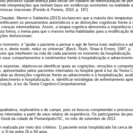
seu processo saúde-doença para iniciar um trabalho de reestruturação de p
ando interpretações que tenham base em evidências existentes na realidade a
missas irracionais (Penido & Pereira, 2010, p. 197).
Chaudari, Menon e Saldanha (2013) esclarecem que a maioria dos terapeutas 
dentificarem os pensamentos automáticos e as distorções cognitivas frente à 
 crenças intermediárias. Assim, a terapia cognitiva demonstra a importância
sta forma, o treina para que o mesmo tenha habilidades para a modificação 
ões disfuncionais.
e momento, é “ajudar o paciente a pensar e agir de forma mais realística e a
os e, deste modo, reduz os sintomas” (Beck, Rush, Shaw & Emery, 1997, p. 
iáveis que interferem na vida de cada paciente no momento da hospitalização
 seus comportamentos e sentimentos frente à hospitalização e adoecimento
es expostas, objetivou-se identificar quais as cognições, emoções e compo
, apresentados pelos pacientes internados no hospital geral à luz da Teoria 
avaliar as distorções cognitivas frente ao adoecimento e à hospitalização; av
oecimento e hospitalização; e, identificar estratégias de enfrentamento apr
alização, à luz da Teoria Cognitivo-Comportamental.
qualitativa, exploratória e de campo, pois se buscou compreender o process
es internados a partir de seus relatos de experiência. Os participantes da pe
 Geral da cidade de Florianópolis/SC, no mês de setembro de 2013.
i realizada por meio dos critérios: 1) paciente estar hospitalizado há cerca d
 e 3) ter entre 25 e 50 anos.