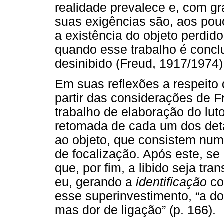
realidade prevalece e, com g
suas exigências são, aos po
a existência do objeto perdid
quando esse trabalho é concluí
desinibido (Freud, 1917/1974)
Em suas reflexões a respeito 
partir das considerações de F
trabalho de elaboração do lu
retomada de cada um dos detal
ao objeto, que consistem nu
de focalização. Após este, s
que, por fim, a libido seja tr
eu, gerando a
identificação
co
esse superinvestimento, “a do
mas dor de ligação” (p. 166).