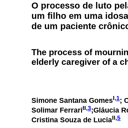
O processo de luto pel
um filho em uma idosa
de um paciente crônic
The process of mourning
elderly caregiver of a c
I,
1
Simone Santana Gomes
; 
II,
3
Solimar Ferrari
;Gláucia 
II,
5
Cristina Souza de Lucia