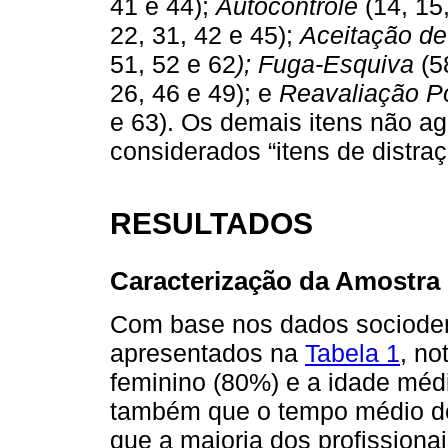
41 e 44);
Autocontrole
(14, 15,
22, 31, 42 e 45);
Aceitação de
51, 52 e 62
); Fuga-Esquiva
(5
26, 46 e 49); e
Reavaliação Po
e 63). Os demais itens não a
considerados “itens de distra
RESULTADOS
Caracterização da Amostra
Com base nos dados sociodemo
apresentados na
Tabela 1
, no
feminino (80%) e a idade méd
também que o tempo médio de 
que a maioria dos profissionai