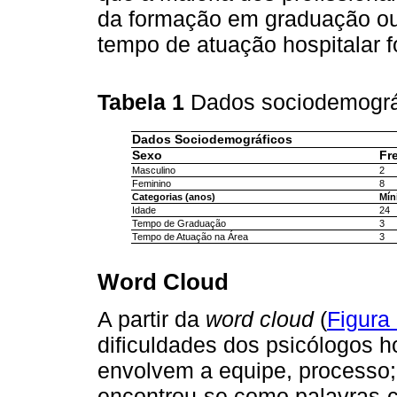
da formação em graduação ou 
tempo de atuação hospitalar fo
Tabela 1
Dados sociodemográf
Dados Sociodemográficos
Sexo
Fr
Masculino
2
Feminino
8
Categorias (anos)
Mín
Idade
24
Tempo de Graduação
3
Tempo de Atuação na Área
3
Word Cloud
A partir da
word cloud
(
Figura
dificuldades dos psicólogos h
envolvem a equipe, processo; 
encontrou-se como palavras-ch