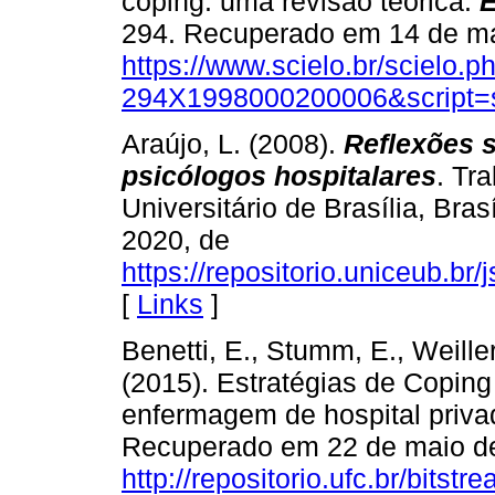
coping: uma revisão teórica.
E
294. Recuperado em 14 de ma
https://www.scielo.br/scielo.
294X1998000200006&script=s
Araújo, L. (2008).
Reflexões 
psicólogos hospitalares
. Tr
Universitário de Brasília, Bra
2020, de
https://repositorio.uniceub.b
[
Links
]
Benetti, E., Stumm, E., Weiller
(2015). Estratégias de Coping
enfermagem de hospital priv
Recuperado em 22 de maio d
http://repositorio.ufc.br/bitst