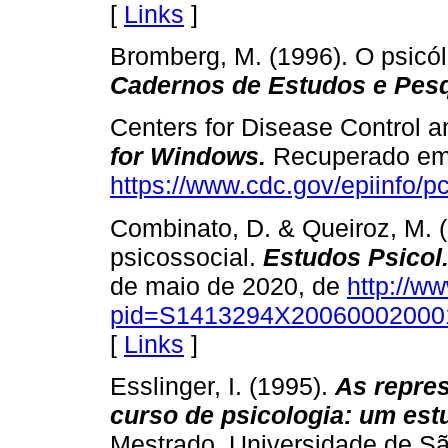
[
Links
]
Bromberg, M. (1996). O psicól
Cadernos de Estudos e Pesq
Centers for Disease Control 
for Windows.
Recuperado em 
https://www.cdc.gov/epiinfo/pc
Combinato, D. & Queiroz, M. 
psicossocial.
Estudos Psicol.
de maio de 2020, de
http://ww
pid=S1413294X2006000200010
[
Links
]
Esslinger, I. (1995).
As repre
curso de psicologia: um est
Mestrado. Universidade de S