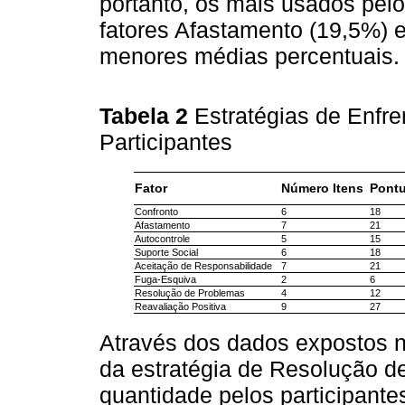
portanto, os mais usados pelo
fatores Afastamento (19,5%) 
menores médias percentuais.
Tabela 2
Estratégias de Enfre
Participantes
Fator
Número Itens
Pont
Confronto
6
18
Afastamento
7
21
Autocontrole
5
15
Suporte Social
6
18
Aceitação de Responsabilidade
7
21
Fuga-Esquiva
2
6
Resolução de Problemas
4
12
Reavaliação Positiva
9
27
Através dos dados expostos 
da estratégia de Resolução 
quantidade pelos participante