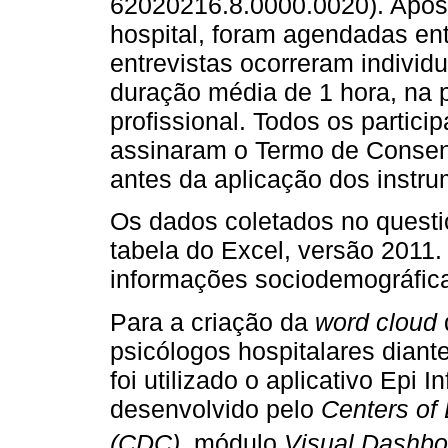
62020216.8.0000.0020). Após
hospital, foram agendadas ent
entrevistas ocorreram indivi
duração média de 1 hora, na pr
profissional. Todos os partic
assinaram o Termo de Consent
antes da aplicação dos instr
Os dados coletados no questi
tabela do Excel, versão 2011
informações sociodemográfica
Para a criação da
word cloud
psicólogos hospitalares diant
foi utilizado o aplicativo Epi 
desenvolvido pelo
Centers of
(CDC)
, módulo
Visual Dashbo