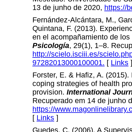
13 de junho de 2020,
https://
Fernández-Alcántara, M., Garc
Quintana, F. (2013). Experien
en el acompañamiento de los 
Psicología
, 29(1), 1–8. Recu
http://scielo.isciii.es/scielo.
97282013000100001.
[
Links
Forster, E. & Hafiz, A. (2015).
coping strategies of health pr
provision.
International Journ
Recuperado em 14 de junho d
https://www.magonlinelibrary.
[
Links
]
Guedes, C. (2006). A Supervi