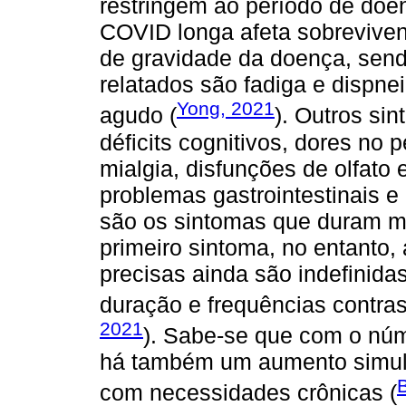
restringem ao período de do
COVID longa afeta sobrevive
de gravidade da doença, sen
relatados são fadiga e disp
Yong, 2021
agudo (
). Outros si
déficits cognitivos, dores no p
mialgia, disfunções de olfato 
problemas gastrointestinais 
são os sintomas que duram ma
primeiro sintoma, no entanto,
precisas ainda são indefinida
duração e frequências contras
2021
). Sabe-se que com o núm
há também um aumento simul
B
com necessidades crônicas (