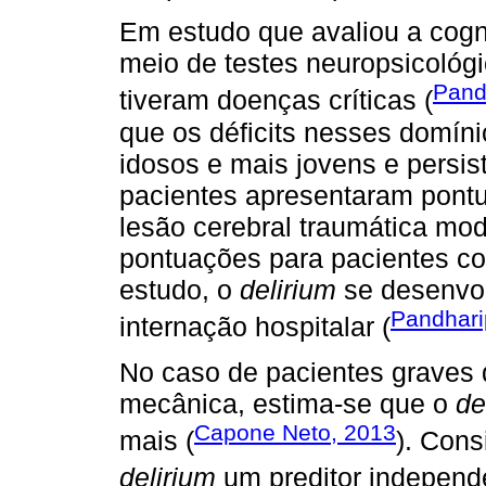
Em estudo que avaliou a cogn
meio de testes neuropsicológ
Pand
tiveram doenças críticas (
que os déficits nesses domín
idosos e mais jovens e persi
pacientes apresentaram pont
lesão cerebral traumática m
pontuações para pacientes c
estudo, o
delirium
se desenvol
Pandhari
internação hospitalar (
No caso de pacientes graves 
mecânica, estima-se que o
de
Capone Neto, 2013
mais (
). Cons
delirium
um preditor independe