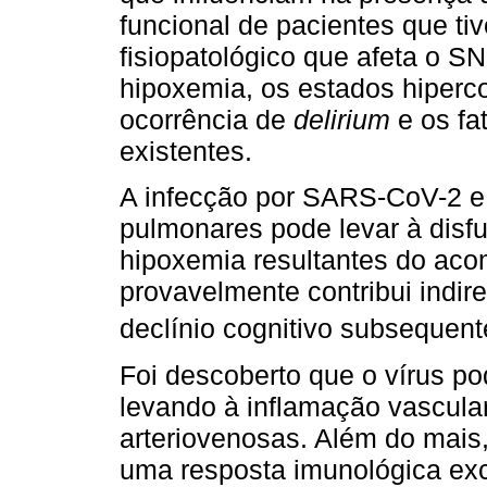
funcional de pacientes que 
fisiopatológico que afeta o S
hipoxemia, os estados hiperco
ocorrência de
delirium
e os fa
existentes.
A infecção por SARS-CoV-2 e
pulmonares pode levar à disf
hipoxemia resultantes do ac
provavelmente contribui indir
declínio cognitivo subsequent
Foi descoberto que o vírus pod
levando à inflamação vascula
arteriovenosas. Além do mais
uma resposta imunológica exc