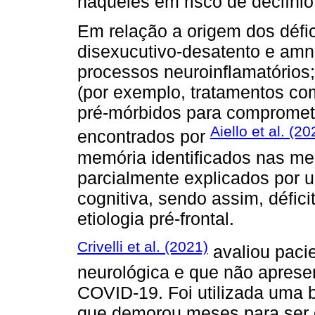
naqueles em risco de declínio
Em relação a origem dos défic
disexucutivo-desatento e amné
processos neuroinflamatórios;
(por exemplo, tratamentos com 
pré-mórbidos para comprometi
Aiello et al. (20
encontrados por
memória identificados nas me
parcialmente explicados por u
cognitiva, sendo assim, défic
etiologia pré-frontal.
Crivelli et al. (2021)
avaliou paci
neurológica e que não aprese
COVID-19. Foi utilizada uma b
que demorou meses para ser c