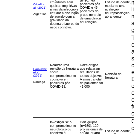
(n=90): 45
em adultos sem
Estudo de coorte,
pacientes pós-
Crivelli et
queixas cognitivas
mediante uma
COVID e 45
al. (2021)
antes da infecção e
avaliação
pacientes do
estudar a disfunção
neuropsicológica
Argentina
grupo controle
de acordo com a
abrangente.
de uma clínica
gravidade da
s
neurológica.
doença e fatores de
risco cognitivo.
Realizar uma
Doze artigos
revisão da literatura
que relataram
Daroische
sobre
resultados de
et al.
Revisão de
comprometimento
testes objetivos.
(2021)
literatura.
cognitivo em
A amostra total
Noruega
pacientes pós-
de pacientes foi
COVID-19.
<1.000.
e
Investigar se o
Dois grupos
comprometimento
(n=150): 120
neurológico ou
profissionais de
Estudo de coorte,
cognitivo é
saúde, quatro