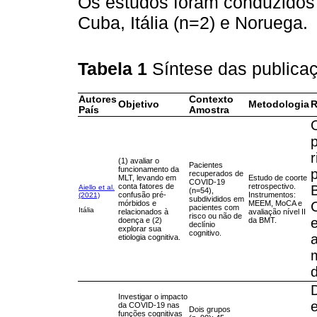
Os estudos foram conduzidos 
Cuba, Itália (n=2) e Noruega.
Tabela 1
Síntese das publica
Autores
Contexto
Objetivo
Metodologia
R
País
Amostra
(1) avaliar o
Pacientes
funcionamento da
recuperados de
MLT, levando em
Estudo de coorte
COVID-19
conta fatores de
retrospectivo.
Aiello et al.
(n=54),
confusão pré-
Instrumentos:
(2021)
subdivididos em
mórbidos e
MEEM, MoCA e
pacientes com
Itália
relacionados à
avaliação nível II
risco ou não de
e
doença e (2)
da BMT.
declínio
explorar sua
cognitivo.
etiologia cognitiva.
d
D
Investigar o impacto
da COVID-19 nas
Dois grupos
funções cognitivas