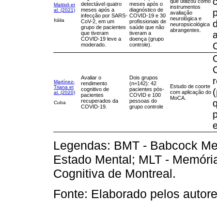
que utilizou como
detectável quatro
meses após o
Mattioli et
instrumentos
meses após a
diagnóstico de
al. (2021)
avaliação
infecção por SARS-
COVID-19 e 30
neurológica e
Itália
CoV-2, em um
profissionais de
neuropsicológica
grupo de pacientes
saúde que não
abrangentes.
que tiveram
tiveram a
COVID-19 leve a
doença (grupo
moderado.
controle).
Avaliar o
Dois grupos
Martínez-
rendimento
(n=142): 42
Estudo de coorte
Triana et
cognitivo de
pacientes pós-
com aplicação do
al. (2020)
pacientes
COVID e 100
MoCA.
recuperados da
pessoas do
q
Cuba
COVID-19.
grupo controle
p
Legendas: BMT - Babcock Me
Estado Mental; MLT - Memória
Cognitiva de Montreal.
Fonte: Elaborado pelos autore