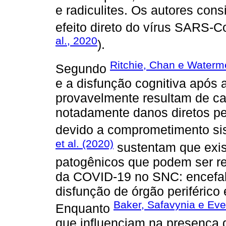
e radiculites. Os autores con
efeito direto do vírus SARS-C
al., 2020
).
Ritchie, Chan e Waterm
Segundo
e a disfunção cognitiva após
provavelmente resultam de caus
notadamente danos diretos pel
devido a comprometimento sis
et al. (2020)
sustentam que exi
patogênicos que podem ser res
da COVID-19 no SNC: encefalit
disfunção de órgão periférico
Baker, Safavynia e Eve
Enquanto
que influenciam na presença de