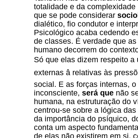
totalidade e da complexidade
que se pode considerar
socio
dialético, fio condutor e inter
Psicológico acaba cedendo es
de classes. É verdade que as
humano decorrem do contexto s
Só que elas dizem respeito a 
externas â relativas às pres
social. E as forças internas, 
inconsciente,
será que
não se
humana, na estruturação do ví
centrou-se sobre a lógica das
da importância do psíquico, d
conta um aspecto fundamental 
de elas não existirem em si, c