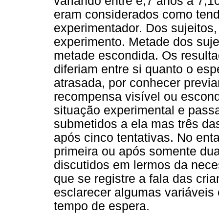
variando entre é,7 anos a 7,1
eram considerados como tend
experimentador. Dos sujeitos,
experimento. Metade dos suje
metade escondida. Os result
diferiam entre si quanto o es
atrasada, por conhecer previa
recompensa visível ou escond
situação experimental e pass
submetidos a ela mas três d
após cinco tentativas. No ent
primeira ou após somente dua
discutidos em lermos da nec
que se registre a fala das cri
esclarecer algumas variáveis 
tempo de espera.