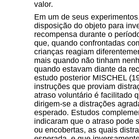
valor.
Em um de seus experimentos
disposição do objeto para inv
recompensa durante o período
que, quando confrontadas co
crianças reagiam diferenteme
mais quando não tinham nen
quando estavam diante da re
estudo posterior MISCHEL (1
instruções que proviam distra
atraso voluntário é facilitad
dirigem-se a distrações agrad
esperado. Estudos compleme
indicaram que o atraso pode 
ou encobertas, as quais dist
esperada, e que inversament