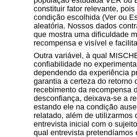
população estudada VER ou 
constituir fator relevante, po
condição escolhida (Ver ou E
aleatória. Nossos dados con
que mostra uma dificuldade m
recompensa e visível e facili
Outra variável, à qual MISCHEL
confiabilidade no experimentad
dependendo da experiência pr
garantia a certeza do retorno
recebimento da recompensa de
desconfiança, deixava-se a r
estando ele na condição ause
relatado, além de utilizarmo
entrevista inicial com o sujei
qual entrevista pretendíamos