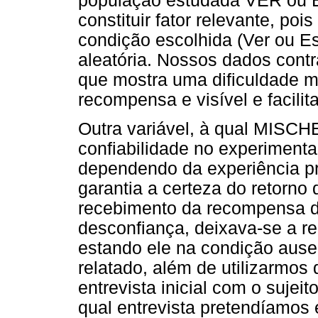
população estudada VER ou 
constituir fator relevante, po
condição escolhida (Ver ou E
aleatória. Nossos dados con
que mostra uma dificuldade m
recompensa e visível e facili
Outra variável, à qual MISCHEL
confiabilidade no experimentad
dependendo da experiência pr
garantia a certeza do retorno
recebimento da recompensa de
desconfiança, deixava-se a r
estando ele na condição ause
relatado, além de utilizarmo
entrevista inicial com o sujei
qual entrevista pretendíamos