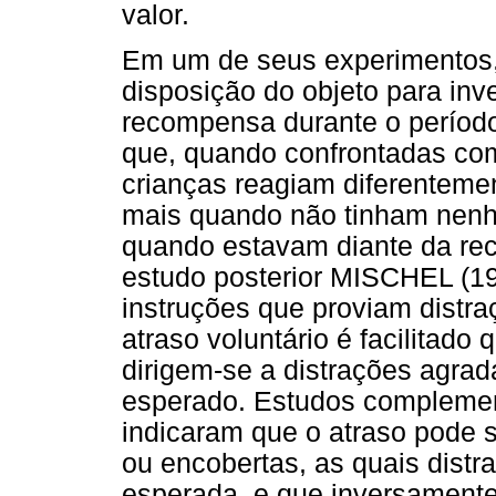
valor.
Em um de seus experimentos
disposição do objeto para inv
recompensa durante o período
que, quando confrontadas co
crianças reagiam diferenteme
mais quando não tinham nen
quando estavam diante da re
estudo posterior MISCHEL (1
instruções que proviam distra
atraso voluntário é facilitad
dirigem-se a distrações agrad
esperado. Estudos compleme
indicaram que o atraso pode 
ou encobertas, as quais dist
esperada, e que inversament