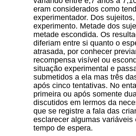
variando entre é,7 anos a 7,1
eram considerados como tend
experimentador. Dos sujeitos,
experimento. Metade dos suje
metade escondida. Os result
diferiam entre si quanto o es
atrasada, por conhecer previa
recompensa visível ou escond
situação experimental e pass
submetidos a ela mas três d
após cinco tentativas. No ent
primeira ou após somente dua
discutidos em lermos da nec
que se registre a fala das cri
esclarecer algumas variáveis 
tempo de espera.