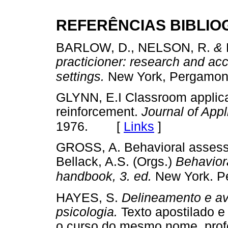
REFERÊNCIAS BIBLIO
BARLOW, D., NELSON, R.
&
practicioner: research and acc
settings.
New York, Pergamon
GLYNN, E.I Classroom applicat
reinforcement.
Journal of App
[
Links
]
1976.
GROSS, A. Behavioral assessm
Bellack, A.S. (Orgs.)
Behavior
handbook, 3. ed.
New York. P
HAYES, S.
Delineamento e av
psicologia.
Texto apostilado 
o curso do mesmo nome, profe