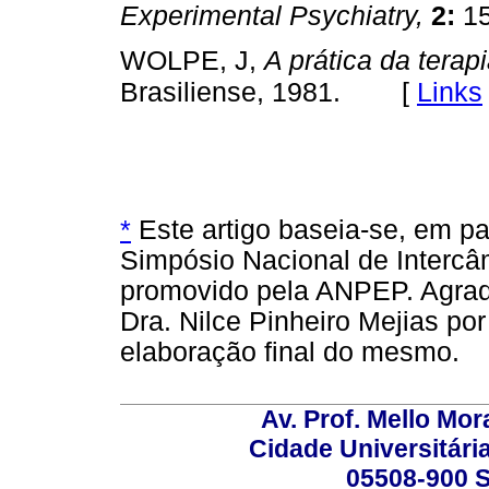
Experimental Psychiatry,
2:
15
WOLPE, J,
A prática da tera
[
Links
Brasiliense, 1981.
*
Este artigo baseia-se, em par
Simpósio Nacional de Intercâ
promovido pela ANPEP. Agrad
Dra. Nilce Pinheiro Mejias po
elaboração final do mesmo.
Av. Prof. Mello Mor
Cidade Universitári
05508-900 S