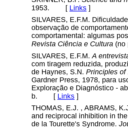
[
Links
]
1953.
SILVARES, E.F.M. Dificuldade
observação de comportamentos
comportamental: algumas poss
Revista Ciência e Cultura
(no 
SILVARES, E.F.M.
A entrevis
com tiragem reduzida, produz
de Haynes, S.N.
Principles o
Gardner Press, 1978, para us
Exploração e Diagnóstico - 
[
Links
]
b.
THOMAS, E.J. , ABRAMS, K.
and reciprocal inhibition in the
de la Tourette's Syndrome.
Jo