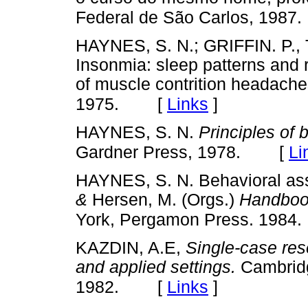
Federal de São Carlos, 1987.
HAYNES, S. N.; GRIFFIN. P.
Insonmia: sleep patterns and r
of muscle contrition headach
[
Links
]
1975.
HAYNES, S. N.
Principles of
[
Li
Gardner Press, 1978.
HAYNES, S. N. Behavioral asse
&
Hersen, M. (Orgs.)
Handbook
York, Pergamon Press. 1984.
KAZDIN, A.E,
Single-case res
and applied settings.
Cambridg
[
Links
]
1982.