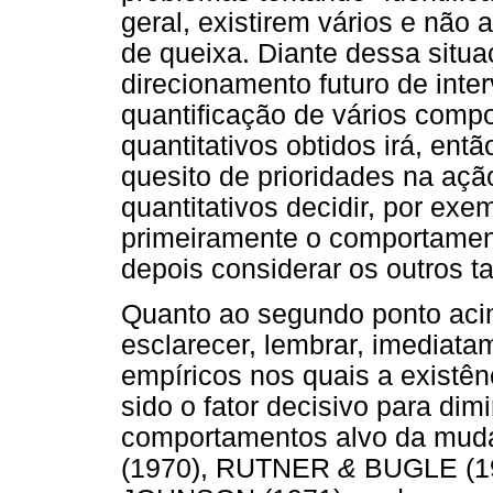
geral, existirem vários e nã
de queixa. Diante dessa situ
direcionamento futuro de inter
quantificação de vários compo
quantitativos obtidos irá, então
quesito de prioridades na açã
quantitativos decidir, por exe
primeiramente o comportament
depois considerar os outros
Quanto ao segundo ponto aci
esclarecer, lembrar, imediata
empíricos nos quais a existênc
sido o fator decisivo para dim
comportamentos alvo da muda
(1970), RUTNER
&
BUGLE (1