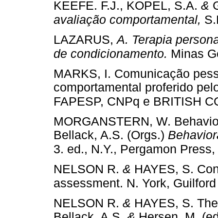
KEEFE. F.J., KOPEL, S.A.
&
G
avaliação comportamental,
S.
LAZARUS,
A. Terapia persona
de condicionamento.
Minas Ge
MARKS, I. Comunicação pesso
comportamental proferido pelo
FAPESP, CNPq e BRITISH C
MORGANSTERN, W. Behavioral
Bellack, A.S. (Orgs.)
Behavior
3. ed., N.Y., Pergamon Press,
NELSON R.
&
HAYES, S. Conc
assessment. N. York, Guilford
NELSON R.
&
HAYES, S. The 
Bellack, A.S.
&
Hersen, M. (e