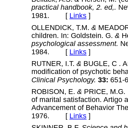
practical handbook, 2. ed,.
Ne
[
Links
]
1981.
OLLENDICK, T.M.
&
MEADOR, 
children. In: Goldstein. G.
&
H
psychological assessment.
Ne
[
Links
]
1984.
RUTNER, I.T.
&
BUGLE, C . An
modification of psychotic beh
Clinical Psychology.
33:
651-6
ROBISON, E.
&
PRICE, M.G. B
of marital satisfaction. Artigo
Advancement of Behavior The
[
Links
]
1976.
SKINNER, B.F.
Science and 