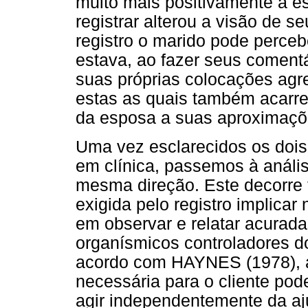
muito mais positivamente à es
registrar alterou a visão de 
registro o marido pode perce
estava, ao fazer seus comentá
suas próprias colocações agr
estas as quais também acarr
da esposa a suas aproximaçõe
Uma vez esclarecidos os dois 
em clínica, passemos à anális
mesma direção. Este decorre 
exigida pelo registro implicar
em observar e relatar acurad
organísmicos controladores 
acordo com HAYNES (1978), a 
necessária para o cliente po
agir independentemente da aj