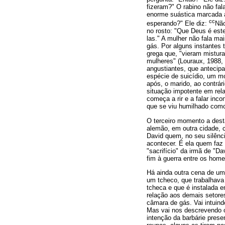
fizeram?" O rabino não fa
enorme suástica marcada a
cc
esperando?" Ele diz:
Não
no rosto: "Que Deus é est
las." A mulher não fala m
gás. Por alguns instantes 
grega que, "vieram mistura
mulheres" (Louraux, 1988, 
angustiantes, que antecipa
espécie de suicídio, um mo
após, o marido, ao contrár
situação impotente em rel
começa a rir e a falar inc
que se viu humilhado como
O terceiro momento a desta
alemão, em outra cidade, cu
David quem, no seu silênci
acontecer. É ela quem faz 
"sacrifício" da irmã de "D
fim à guerra entre os home
Há ainda outra cena de um
um tcheco, que trabalhav
tcheca e que é instalada 
relação aos demais setore
câmara de gás. Vai intuin
Mas vai nos descrevendo o
intenção da barbárie pres