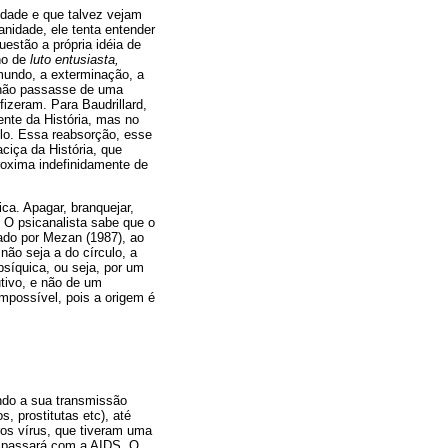
idade e que talvez vejam
anidade, ele tenta entender
uestão a própria idéia de
lho de
luto entusiasta,
mundo, a exterminação, a
, não passasse de uma
izeram. Para Baudrillard,
ente da História, mas no
lo. Essa reabsorção, esse
iça da História, que
roxima indefinidamente de
ca. Apagar, branquejar,
O psicanalista sabe que o
ado por Mezan (1987), ao
ão seja a do círculo, a
psíquica, ou seja, por um
utivo, e não de um
mpossível, pois a origem é
endo a sua transmissão
, prostitutas etc), até
ros vírus, que tiveram uma
e passará com a AIDS. O