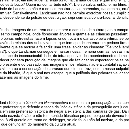
ssivamente, ele não agüenta, entra junto na câmara de gás e quer morrer. É 
cê está louco? Quem irá contar tudo isto?". Ele se salva, então, e, no filme,
dade de Landzman não é a de nos mostrar cenas horrendas, sangrentas, crué
eram ver. Sensivelmente, Landzman não nos permite exorcizar nossa cumplicid
 descendente da pulsão de destruição, seja com sua contra-face, a identi
avés das imagens de um trem que percorre o caminho de outrora para o campo
esmo campo hoje, onde florescem árvores e grama e as crianças passeiam; 
próprias entrevistas fazem lapsos onde trocam o carrasco pela vítima, se pe
través do relatos dos sobreviventes que tem que desenterrar um pedaço firm
vivente que se recusa a falar diz uma frase lapidar ao cineasta: "Se você l
ora"), o que Landzman consegue é marcar nossa memória com as nossas im
le sabe da incomunicabilidade, do intransponível dos acontecimentos do holo
elecer por esta produção de imagens que ele faz criar no espectador pelas pa
do presente e do passado, nas imagens e nos relatos, não é a contabilização 
a vítima ou a condenação do carrasco que ele nos traz, nem a nossa culpabil
e da história, já que o real nos escapa, que a polifonia das palavras vai cri
fazemos as imagens do filme.
lard (1990) cita
Shoah
em
Necrospectiva
e comenta a preocupação atual co
e professor que defende a teoria da "não existência da perseguição aos jud
iosa em sua pretensão histórica de negar a existência das câmaras de gás. D
sido nazista é vão, e não tem sentido filosófico próprio, porque ele deveria t
o. A vã querela em torno de Heidegger, se ele foi ou não foi nazista, e do p
lo que denunciam do momento da cultura atual.