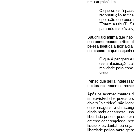
recusa psicótica:
O que se está pass
reconstrução mítica
operação que pode n
"Totem e tabu"!). S
para nós insolúveis
Baudrillard afirma que não
que como recurso crítico 
beleza poética a nostalgia
desespero, e que naquela 
O que é perigoso e 
essa alucinação col
realidade para essa
vivido.
Penso que seria interessa
efeitos nos recentes movi
Após os acontecimentos do
imprevisível dos povos e 
objeto "histórico" não ide
duas imagens: a ultraconge
ainda mais escabrosa, uma 
liberdade já nem pode ser 
emerge descongelada, ressu
liquidez ocidental, ou seja
liberdade periga tanto ge