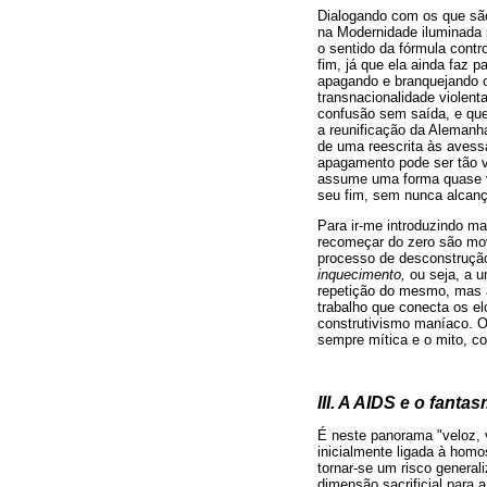
Dialogando com os que são 
na Modernidade iluminada p
o sentido da fórmula contr
fim, já que ela ainda faz 
apagando e branquejando o
transnacionalidade violen
confusão sem saída, e que
a reunificação da Alemanha
de uma reescrita às avess
apagamento pode ser tão v
assume uma forma quase vir
seu fim, sem nunca alcançá
Para ir-me introduzindo ma
recomeçar do zero são mo
processo de desconstrução
inquecimento,
ou seja, a 
repetição do mesmo, mas a 
trabalho que conecta os el
construtivismo maníaco. O
sempre mítica e o mito, c
III. A AIDS e o fanta
É neste panorama "veloz, 
inicialmente ligada à homo
tornar-se um risco general
dimensão sacrificial para