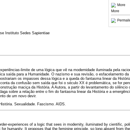
More
More
Permali
se Instituto Sedes Sapientiae
experiências-limite de uma lógica que vê na modernidade iluminada pela racion
única saída para a Humanidade. O nazismo e sua revisão, o esfacelamento da
strariam os impasses dessa lógica e a queda do fantasma linear da História.
r conta da confusão sem saída que foi o século XX é problemática, se for p
onstruçâo maciça da História. A Autora, a partir do levantamento do silêncio
ga sobre a relação entre o fim do fantasma linear da História e a emergência
nto de um novo devir.
História. Sexualidade. Fascismo. AIDS.
der-experiences of a logic that sees in modernity, iluminated by cientific, pol
ut for humanity. It proposes that the feminine principle, so long absent from the