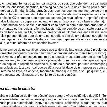
virtuosamente hostis ao fim da história, ou seja, que defendem a sua linear
ela racionalidade científica, tecnológica e política, a única saída para a hum
overtida do fim da história, através dos recentes acontecimentos, pondo em q
parte do fantasma linear da História. Estamos, diz ele, numa espécie de traba
 século XX, como se tudo o que se passou (as revoluções, a repartição do 
ta dos Estados, o suspense nuclear, enfim, a História em sua fase moderna)
 todo mundo se pusesse a desfazer essa história com o mesmo ardor que a f
 e tantas outras coisas são inevitáveis, não no sentido de um salto para a fr
as de todo o século XX, o que vai preencher os últimos dez anos desse sécu
eloz porque não se trata de uma construção e sim de uma desconstrução mac
al, epidêmica. Talvez a história como uma trajetória assintótica, que se ap
-lo, e afinal afasta-se em sentido inverso.
is no campo da psicanálise, penso que a idéia de luto entusiasta é problemáti
vimentos perigosos quando o luto vem acompanhado de mania (entusiasmo). 
 deve levar não ao esquecimento ou a recusa, mas, para usar um termo forj
uma reabsorção que permite que se possa abrir um processo de repetição que n
da espiral, a repetição diferencial, o que só é possível por uma elaboração 
os psíquicos. É a partir daí que se dá a possibilidade de um processo constr
 retorno ao zero, às origens, fascínio humano que move o seu psiquismo, é i
omo aponta Levi-Strauss, é o conjunto de suas versões.
sma da morte sinistra
viral e epidêmico do fim do século" que surge o vírus epidêmico da AIDS. T
ssexualidade masculina, seus grupos de risco logo se expandiram (drogadictos
izado para a humanidade. Houve outros riscos, epidemias, outras pestes, out
 a humanidade e cuja cura foi obtida pelos homens. Com certeza, o mesmo s