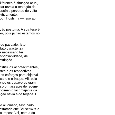
ferença à situação atual,
lar revela a tentação de
ascínio perverso de volta
liticamente,
 ou Hiroshima — isso ao
ação póstuma. A sua tese é
ão, pois já não estamos no
 do passado. Isto
fato caracteriza
a necessário ter
sponsabilidade, de
extinção.
bstitui os acontecimentos,
ores e as respectivas
ios esforços para objetivá-
cano e o Iraque. Ali, pela
onde os cadáveres eram
also o massacre de recém-
epoimento lacrimejante da
ção havia sido forjada. É
o alucinado, fascinado
onstatado que "Auschwitz e
to impossível, nem a da