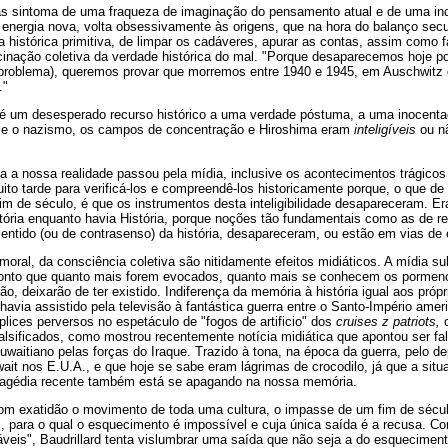
nas sintoma de uma fraqueza de imaginação do pensamento atual e de uma indi
energia nova, volta obsessivamente às origens, que na hora do balanço secu
 histórica primitiva, de limpar os cadáveres, apurar as contas, assim como f
ucinação coletiva da verdade histórica do mal. "Porque desaparecemos hoje po
 problema), queremos provar que morremos entre 1940 e 1945, em Auschwitz
."
d, é um desesperado recurso histórico a uma verdade póstuma, a uma inocent
e o nazismo, os campos de concentração e Hiroshima eram
inteligíveis
ou n
 a nossa realidade passou pela mídia, inclusive os acontecimentos trágicos
uito tarde para verificá-los e compreendê-los historicamente porque, o que de 
im de século, é que os instrumentos desta inteligibilidade desapareceram. Er
ória enquanto havia História, porque noções tão fundamentais como as de re
sentido (ou de contrasenso) da história, desapareceram, ou estão em vias de 
moral, da consciência coletiva são nitidamente efeitos midiáticos. A mídia su
al ponto que quanto mais forem evocados, quanto mais se conhecem os pormen
o, deixarão de ter existido. Indiferença da memória à história igual aos própr
 havia assistido pela televisão à fantástica guerra entre o Santo-Império ameri
ices perversos no espetáculo de "fogos de artificio" dos
cruises z patriots,
lsificados, como mostrou recentemente notícia midiática que apontou ser f
waitiano pelas forças do Iraque. Trazido à tona, na época da guerra, pelo d
ait nos E.U.A., e que hoje se sabe eram lágrimas de crocodilo, já que a situa
tragédia recente também está se apagando na nossa memória.
 com exatidão o movimento de toda uma cultura, o impasse de um fim de sécul
s, para o qual o esquecimento é impossível e cuja única saída é a recusa. C
áveis", Baudrillard tenta vislumbrar uma saída que não seja a do esquecimen