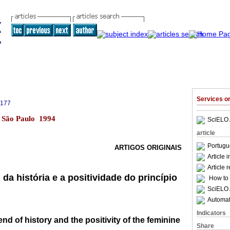
Services 
5177
2 São Paulo 1994
SciELO 
article
Portugu
ARTIGOS ORIGINAIS
Article 
Article 
da história e a positividade do princípio
How to c
SciELO 
Automati
Indicators
nd of history and the positivity of the feminine
Share