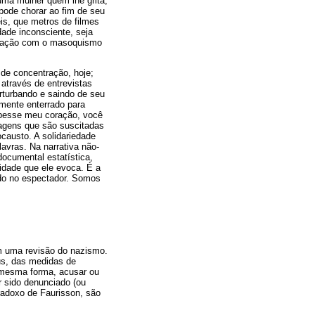
uma mulher quem lhe grita,
 pode chorar ao fim de seu
is, que metros de filmes
ade inconsciente, seja
ficação com o masoquismo
 de concentração, hoje;
através de entrevistas
rturbando e saindo de seu
emente enterrado para
ambesse meu coração, você
agens que são suscitadas
causto. A solidariedade
lavras. Na narrativa não-
documental estatística,
idade que ele evoca. É a
ando no espectador. Somos
m uma revisão do nazismo.
eus, das medidas de
a mesma forma, acusar ou
er sido denunciado (ou
aradoxo de Faurisson, são