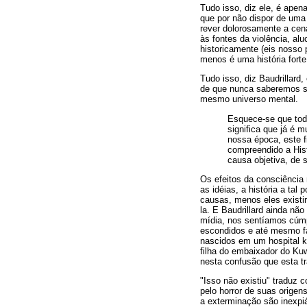
Tudo isso, diz ele, é ape
que por não dispor de uma 
rever dolorosamente a cena
às fontes da violência, al
historicamente (eis nosso
menos é uma história forte
Tudo isso, diz Baudrillar
de que nunca saberemos s
mesmo universo mental.
Esquece-se que toda
significa que já é m
nossa época, este f
compreendido a Hist
causa objetiva, de 
Os efeitos da consciência 
as idéias, a história a t
causas, menos eles existirã
la. E Baudrillard ainda não
mídia, nos sentíamos cúmpl
escondidos e até mesmo fa
nascidos em um hospital ku
filha do embaixador do Kuw
nesta confusão que esta 
"Isso não existiu" traduz
pelo horror de suas origen
a exterminação são inexpi