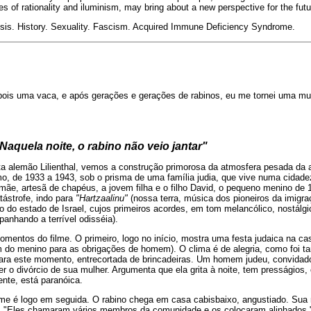
es of rationality and iluminism, may bring about a new perspective for the futu
is. History. Sexuality. Fascism. Acquired Immune Deficiency Syndrome.
pois uma vaca, e após gerações e gerações de rabinos, eu me tornei uma mu
"Naquela noite, o rabino não veio jantar"
sta alemão Lilienthal, vemos a construção primorosa da atmosfera pesada da
o, de 1933 a 1943, sob o prisma de uma família judia, que vive numa cidadez
e, artesã de chapéus, a jovem filha e o filho David, o pequeno menino de 19
tástrofe, indo para
"Hartzaalinu"
(nossa terra, música dos pioneiros da imigra
ção do estado de Israel, cujos primeiros acordes, em tom melancólico, nostálg
anhando a terrível odisséia).
momentos do filme. O primeiro, logo no início, mostra uma festa judaica na ca
m do menino para as obrigações de homem). O clima é de alegria, como foi 
 para este momento, entrecortada de brincadeiras. Um homem judeu, convidad
er o divórcio de sua mulher. Argumenta que ela grita à noite, tem presságios,
ente, está paranóica.
me é logo em seguida. O rabino chega em casa cabisbaixo, angustiado. Sua
z: "Eles chamaram vários membros da comunidade e os colocaram alinhados." 