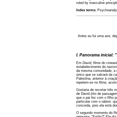
ruled by masculine principl
Index terms:
Psychoanalys
Antes eu fui uma ave, de
I. Panorama inicial: 
Em
David,
filme do cinea
estabelecimento do nazism
da mesma comunidade, a mã
único que se salvará da ca
Palestina, anterior à cria
repetem-se no filme, acomp
Gostaria de recortar três 
de David (rito de passage
que o pai fez com o filho
particular com o rabino: qu
concorda, pois ela está do
O segundo momento do fil
pergunta: "Então?" Ele di