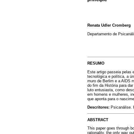
Renata Udler Cromberg
Departamento de Psicanáli
RESUMO
Este artigo passeia pelas 
tecnológica e política, a 
muro de Berlim e a AIDS mo
do fim da História para da
luto entusiasta, como desc
em homens e mulheres, inda
que aponta para o nascime
Descritores:
Psicanálise. 
ABSTRACT
This paper goes through bor
rationality, the only way o