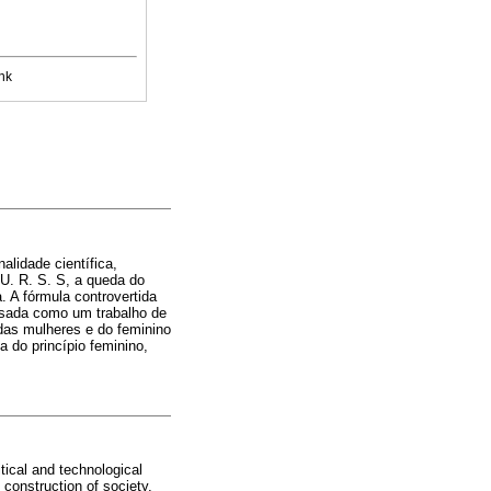
nk
alidade científica,
 U. R. S. S, a queda do
 A fórmula controvertida
ensada como um trabalho de
 das mulheres e do feminino
 do princípio feminino,
itical and technological
 construction of society,