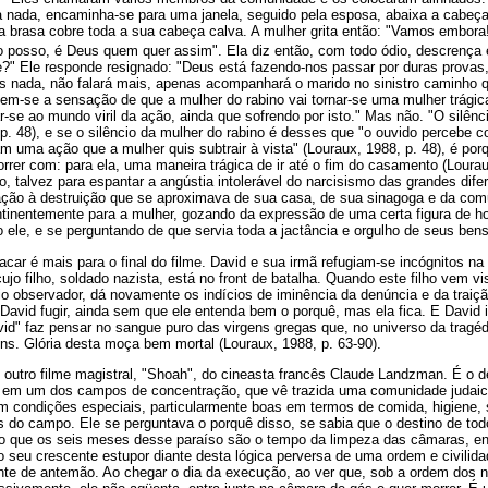
la nada, encaminha-se para uma janela, seguido pela esposa, abaixa a cabeça
 brasa cobre toda a sua cabeça calva. A mulher grita então: "Vamos embora
 posso, é Deus quem quer assim". Ela diz então, com todo ódio, descrenç
e?" Ele responde resignado: "Deus está fazendo-nos passar por duras prova
ais nada, não falará mais, apenas acompanhará o marido no sinistro caminho 
tem-se a sensação de que a mulher do rabino vai tornar-se uma mulher trágic
r-se ao mundo viril da ação, ainda que sofrendo por isto." Mas não. "O silên
p. 48), e se o silêncio da mulher do rabino é desses que "o ouvido percebe c
m uma ação que a mulher quis subtrair à vista" (Louraux, 1988, p. 48), é po
rrer com: para ela, uma maneira trágica de ir até o fim do casamento (Lourau
io, talvez para espantar a angústia intolerável do narcisismo das grandes di
ação à destruição que se aproximava de sua casa, de sua sinagoga e da com
ontinentemente para a mulher, gozando da expressão de uma certa figura de h
 ele, e se perguntando de que servia toda a jactância e orgulho de seus ben
car é mais para o final do filme. David e sua irmã refugiam-se incógnitos n
jo filho, soldado nazista, está no front de batalha. Quando este filho vem vis
o observador, dá novamente os indícios de iminência da denúncia e da traiç
David fugir, ainda sem que ele entenda bem o porquê, mas ela fica. E David i
avid" faz pensar no sangue puro das virgens gregas que, no universo da tragé
ns. Glória desta moça bem mortal (Louraux, 1988, p. 63-90).
 outro filme magistral, "Shoah", do cineasta francês Claude Landzman. É o
a em um dos campos de concentração, que vê trazida uma comunidade judai
em condições especiais, particularmente boas em termos de comida, higiene
s do campo. Ele se perguntava o porquê disso, se sabia que o destino de to
do que os seis meses desse paraíso são o tempo da limpeza das câmaras, e
 seu crescente estupor diante desta lógica perversa de uma ordem e civili
ente de antemão. Ao chegar o dia da execução, ao ver que, sob a ordem dos n