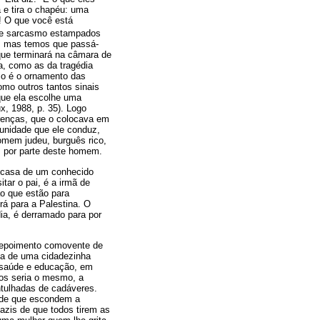
 e tira o chapéu: uma
! O que você está
a e sarcasmo estampados
s, mas temos que passá-
que terminará na câmara de
a, como as da tragédia
cio é o ornamento das
omo outros tantos sinais
rque ela escolhe uma
x, 1988, p. 35). Logo
ferenças, que o colocava em
unidade que ele conduz,
omem judeu, burguês rico,
s por parte deste homem.
a casa de um conhecido
itar o pai, é a irmã de
ão que estão para
rá para a Palestina. O
dia, é derramado para por
 depoimento comovente de
ca de uma cidadezinha
, saúde e educação, em
dos seria o mesmo, a
ntulhadas de cadáveres.
dade que escondem a
azis de que todos tirem as