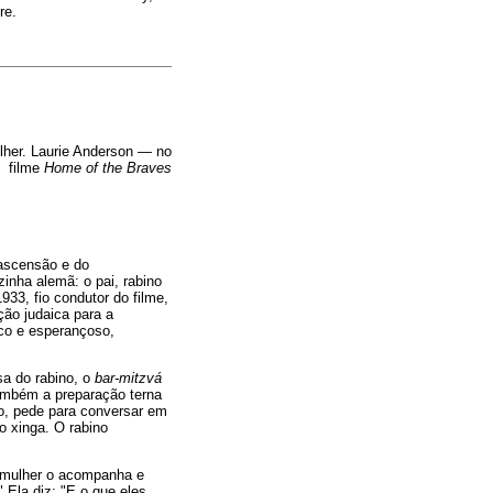
re.
lher. Laurie Anderson — no
filme
Home of the Braves
 ascensão e do
inha alemã: o pai, rabino
33, fio condutor do filme,
ção judaica para a
ico e esperançoso,
sa do rabino, o
bar-mitzvá
também a preparação terna
o, pede para conversar em
 o xinga. O rabino
 mulher o acompanha e
Ela diz: "E o que eles