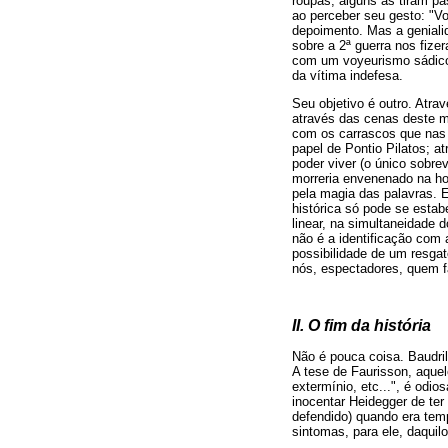
roupas, alguns as tiram pa
ao perceber seu gesto: "Vo
depoimento. Mas a geniali
sobre a 2ª guerra nos fiz
com um voyeurismo sádico,
da vítima indefesa.
Seu objetivo é outro. Atr
através das cenas deste m
com os carrascos que nas 
papel de Pontio Pilatos; a
poder viver (o único sobre
morreria envenenado na h
pela magia das palavras. E
histórica só pode se estab
linear, na simultaneidade 
não é a identificação com 
possibilidade de um resgat
nós, espectadores, quem 
II. O fim da história
Não é pouca coisa. Baudril
A tese de Faurisson, aquel
extermínio, etc...", é od
inocentar Heidegger de ter 
defendido) quando era temp
sintomas, para ele, daqui