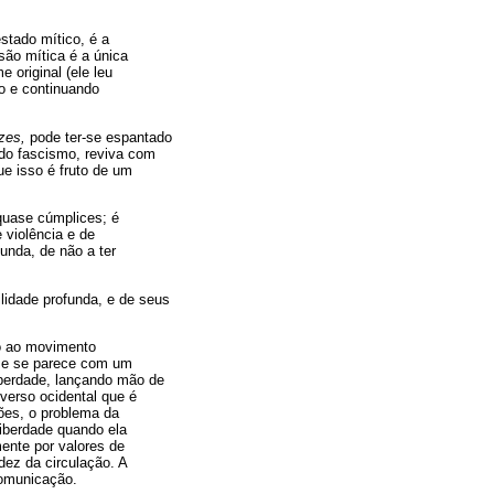
stado mítico, é a
são mítica é a única
original (ele leu
o e continuando
izes,
pode ter-se espantado
 do fascismo, reviva com
ue isso é fruto de um
 quase cúmplices; é
 violência e de
unda, de não a ter
idade profunda, e de seus
to ao movimento
o e se parece com um
liberdade, lançando mão de
iverso ocidental que é
iões, o problema da
liberdade quando ela
mente por valores de
idez da circulação. A
comunicação.