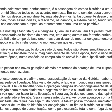
ando coletivamente, confusamente, é a passagem do estado histórico a um e
 e midiática de todos estes acontecimentos... Em certo sentido, essa conver
ão nos desculpar moralmente, mas absolver-nos fantasticamente desse crime 
enão, todas essas coisas, o fascismo, os campos, a exterminação, tendo sid
, nos condenariam a repeti-las eternamente como uma cena primitiva.
 é a nostalgia fascista que é perigosa. Quem leu Pasolini, em
Os jovens infel
desesperado ao fascismo do consumo, este autor, outrora um ferrenho crítico
 da Itália do tempo do fascismo, mas sem deixar de mostrar corajosamente q
época era tão infeliz como no momento em que escrevia:
risível é a reatualização do passado do qual todos são atores simultâneos e
etiva que transfere todo o imaginário ausente de nossa época, todo o risco de
 outra época, numa espécie de compulsão de revivê-la e de culpabilidade prof
nte pensar nas novas gerações alemãs em termos da herança de uma culpabil
mentos neo-nazistas.
 leste europeu, ele afirma uma ressuscitação do campo da História, reaber
sua sede de liberdade. Mas visto de perto, o fato é um pouco mais misterios
ntificável. Ele vai trabalhar com a operação perigosa do descongelamento da 
lação como marca distintiva e negativa do leste e a ultrafluidez de nosso un
vez que, por haver tanta liberação e liberalização dos costumes e das opin
considerado entre nós. Será interessante, diz ele, ver o que acontece com a 
citada: ela talvez não seja muito bonita, e talvez possa trocar-se imediata
, passar de um fim de história por congelação a um fim de história por ultraflu
lada nos campos de concentração, como pela expansão total e centrífuga da 