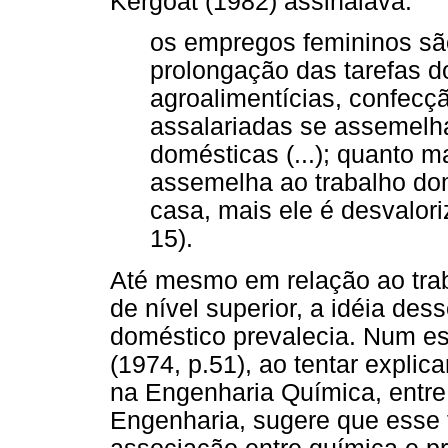
Kergoat (1982) assinalava:
os empregos femininos s
prolongação das tarefas do
agroalimentícias, confecção
assalariadas se assemelh
domésticas (...); quanto m
assemelha ao trabalho do
casa, mais ele é desvalor
15).
Até mesmo em relação ao trab
de nível superior, a idéia de
doméstico prevalecia. Num es
(1974, p.51), ao tentar expli
na Engenharia Química, entre
Engenharia, sugere que esse f