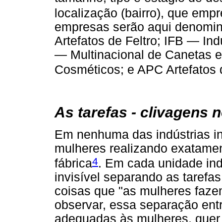
localização (bairro), que em
empresas serão aqui denomi
Artefatos de Feltro; IFB — Ind
— Multinacional de Canetas e
Cosméticos; e APC Artefatos
As tarefas - clivagens 
Em nenhuma das indústrias i
mulheres realizando exatamen
4
fábrica
. Em cada unidade indu
invisível separando as tarefas
coisas que "as mulheres faz
observar, essa separação ent
adequadas às mulheres, quer 