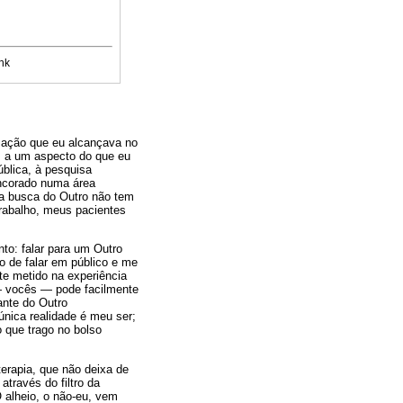
nk
mação que eu alcançava no
s a um aspecto do que eu
ública, à pesquisa
ancorado numa área
e a busca do Outro não tem
trabalho, meus pacientes
to: falar para um Outro
o de falar em público e me
te metido na experiência
— vocês — pode facilmente
ante do Outro
nica realidade é meu ser;
 que trago no bolso
terapia, que não deixa de
través do filtro da
 alheio, o não-eu, vem