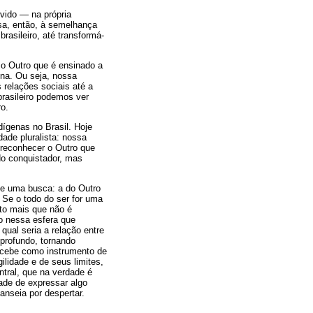
evido — na própria
ssa, então, à semelhança
rasileiro, até transformá-
 o Outro que é ensinado a
ena. Ou seja, nossa
 relações sociais até a
brasileiro podemos ver
o.
dígenas no Brasil. Hoje
ade pluralista: nossa
 reconhecer o Outro que
do conquistador, mas
de uma busca: a do Outro
 Se o todo do ser for uma
to mais que não é
o nessa esfera que
qual seria a relação entre
 profundo, tornando
ercebe como instrumento de
lidade e de seus limites,
tral, que na verdade é
ade de expressar algo
anseia por despertar.