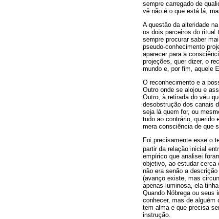
sempre carregado de qual
vê não é o que está lá, m
A questão da alteridade na
os dois parceiros do ritua
sempre procurar saber mai
pseudo-conhecimento proje
aparecer para a consciênci
projeções, quer dizer, o r
mundo e, por fim, aquele 
O reconhecimento e a poss
Outro onde se alojou e as
Outro, à retirada do véu q
desobstrução dos canais de
seja lá quem for, ou mesmo
tudo ao contrário, querid
mera consciência de que 
Foi precisamente esse o t
partir da relação inicial e
empírico que analisei fora
objetivo, ao estudar cerca
não era senão a descrição
(avanço existe, mas circun
apenas luminosa, ela tinha
Quando Nóbrega ou seus ir
conhecer, mas de alguém
tem alma e que precisa ser
instrução.