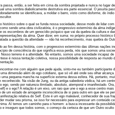
a passa, então, a ser feita em cima da sombra projetada e nunca no lugar d
ual uma sombra diabolicamente destrutiva era parte essencial. O jesuíta pa
adamente se identificava, a moldar o barro, visto como disforme, do índio b
escultor.
o histórico sobre o qual se funda nossa sociedade, desse modo de lidar com
como sendo uma obra civilizatória, é o progressivo extermínio da alma indíg
e os escombros de um genocídio psíquico que vai da quebra da cultura e das
representações da alma. Quer dizer, em suma: no próprio processo histórico 
tada a questão da alteridade — não há reconhecimento, mas quebra do Outr
o ao fim dessa história, com o progressivo extermínio das últimas nações in
ncípio de consciência do que significa essa perda, nós que somos uma socied
. Nosso terreno é a alteridade. No entanto, somos uma sociedade incapaz de
síntese é nossa tentação coletiva, nossa possibilidade de resposta ao mundo 
mentação.
 encontrar-me com alguém que pede ajuda, sinto-me eu também participante 
 uma dimensão além do ego cotidiano, que só vê até onde seu olhar alcança.
e uma pequena mancha na superfície externa dessa esfera. Há, portanto, mui
 reconhecido. Na visão de Jung, ou da antiga sabedoria védica, há um centr
o ego, sendo por natureza ilimitado, absoluto, atemporal e imanifestado. Ora, 
elf) e o ego? A relação é um eixo, um raio que une o ego a esse centro mais
o de um estado de arrogante inconsciência de si para outro em que ele se p
nifestação relativa do Self. Este é um ego maleável, conhecedor de sua fragi
der mudar seu prisma, se isso for necessário para expressar um conteúdo cen
anima. Aí temos um caminho para o homem: a busca incessante da possibilid
co e inseguro que todos somos, o começo da certeza de que um Outro oculto 