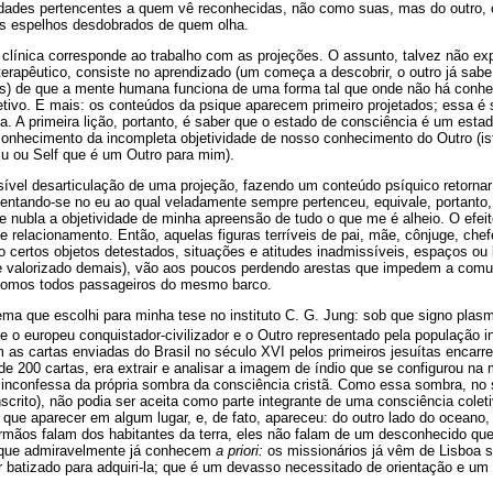
idades pertencentes a quem vê reconhecidas, não como suas, mas do outro,
as espelhos desdobrados de quem olha.
 clínica corresponde ao trabalho com as projeções. O assunto, talvez não exp
l terapêutico, consiste no aprendizado (um começa a descobrir, o outro já sa
s) de que a mente humana funciona de uma forma tal que onde não há conhe
tivo. E mais: os conteúdos da psique aparecem primeiro projetados; essa é 
a. A primeira lição, portanto, é saber que o estado de consciência é um est
econhecimento da incompleta objetividade de nosso conhecimento do Outro (isto
Eu ou Self que é um Outro para mim).
ível desarticulação de uma projeção, fazendo um conteúdo psíquico retorna
sentando-se no eu ao qual veladamente sempre pertenceu, equivale, portant
ue nubla a objetividade de minha apreensão de tudo o que me é alheio. O efeito
 relacionamento. Então, aquelas figuras terríveis de pai, mãe, cônjuge, chefe
 certos objetos detestados, situações e atitudes inadmissíveis, espaços ou 
o e valorizado demais), vão aos poucos perdendo arestas que impedem a comu
somos todos passageiros do mesmo barco.
ema que escolhi para minha tese no instituto C. G. Jung: sob que signo pla
ntre o europeu conquistador-civilizador e o Outro representado pela população 
m as cartas enviadas do Brasil no século XVI pelos primeiros jesuítas enca
 de 200 cartas, era extrair e analisar a imagem de índio que se configurou na 
 inconfessa da própria sombra da consciência cristã. Como essa sombra, no 
scrito), não podia ser aceita como parte integrante de uma consciência colet
 que aparecer em algum lugar, e, de fato, apareceu: do outro lado do oceano, 
mãos falam dos habitantes da terra, eles não falam de um desconhecido que
 que admiravelmente já conhecem
a priori:
os missionários já vêm de Lisboa 
 batizado para adquiri-la; que é um devasso necessitado de orientação e um 