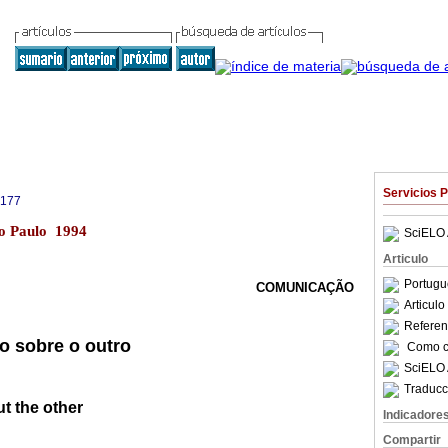
Servicios 
5177
ão Paulo 1994
SciELO 
Articulo
Portugu
COMUNICAÇÃO
Articul
Referenc
o sobre o outro
Como ci
SciELO 
Traducc
ut the other
Indicadore
Compartir