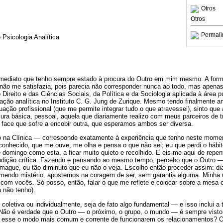
Otros
Otros
Permali
 Psicologia Analítica
e imediato que tenho sempre estado à procura do Outro em mim mesmo. A for
não me satisfazia, pois parecia não corresponder nunca ao todo, mas apena
 Direito e das Ciências Sociais, da Política e da Sociologia aplicada à área p
mação analítica no Instituto C. G. Jung de Zurique. Mesmo tendo finalmente 
tuação profissional (que me permite integrar tudo o que atravessei), sinto qu
ura básica, pessoal, aquela que diariamente realizo com meus parceiros de 
face que sofre a encobir outra, que esperamos ambos ser diversa.
 na Clínica — corresponde exatamente à experiência que tenho neste momen
conhecido, que me ouve, me olha e pensa o que não sei; eu que perdi o hábit
domingo como esta, a ficar muito quieto e recolhido. E eis-me aqui de repen
audição crítica. Fazendo e pensando ao mesmo tempo, percebo que o Outro 
smague, ou tão diminuto que eu não o veja. Escolho então proceder assim: di
emendo mistério, apostemos na coragem de ser, sem garantia alguma. Minha ú
com vocês. Só posso, então, falar o que me reflete e colocar sobre a mesa o
 não tenho).
coletiva ou individualmente, seja de fato algo fundamental — e isso inclui a 
 Não é verdade que o Outro — o próximo, o grupo, o mundo — é sempre visto a
 esse o modo mais comum e corrente de funcionarem os relacionamentos? O