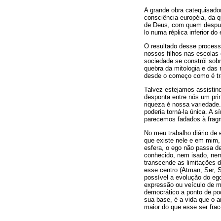
A grande obra catequisador
consciência européia, da q
de Deus, com quem despudor
lo numa réplica inferior do 
O resultado desse process
nossos filhos nas escolas 
sociedade se constrói sobr
quebra da mitologia e das 
desde o começo como é tra
Talvez estejamos assistind
desponta entre nós um pri
riqueza é nossa variedade
poderia torná-la única. A 
parecemos fadados à frag
No meu trabalho diário de
que existe nele e em mim,
esfera, o ego não passa d
conhecido, nem isado, nem
transcende as limitações d
esse centro (Atman, Ser, S
possível a evolução do eg
expressão ou veículo de ma
democrático a ponto de po
sua base, é a vida que o 
maior do que esse ser fra