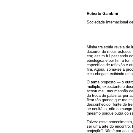
Roberto Gambini
Sociedade Internacional de
Minha trajetória revela d
decorrer de meus estudos 
era; assim fui passando do
etnológica e por fim à for
específica de reflexão e a
fim. Agora, soma-se à proc
eles chegam exibindo uma 
O tema proposto — o outro
múltiplo, expectante e des
acostumei, nas manhãs de 
da troca de palavras por 
ficar tão grande que me e
desconhecido, fonte de tr
se ocultá-lo, não comungo 
(mesmo porque outra coisa
Talvez esse procedimento, 
ser uma arte do encontro.
projeção? Não é por acaso