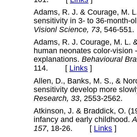
Adams, R. J. & Courage, M. L.
sensitivity in 3- to 36-month-
Visionl Science, 73
, 546-551.
Adams, R. J. Courage, M. L. &
human neonates color-vision -
explanations.
Behavioural Bra
[
Links
]
114.
Allen, D., Banks, M. S., & Nor
sensitivity develop more slowl
Research, 33
, 2553-2562.
Atkinson, J. & Braddick, O. (1
infancy and early childhood.
A
[
Links
]
157
, 18-26.