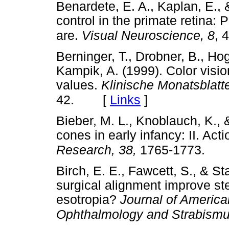
Benardete, E. A., Kaplan, E., 
control in the primate retina: 
are.
Visual Neuroscience, 8
, 
Berninger, T., Drobner, B., Ho
Kampik, A. (1999). Color vision
values.
Klinische Monatsblatt
[
Links
]
42.
Bieber, M. L., Knoblauch, K., 
cones in early infancy: II. Ac
Research, 38,
1765-1773.
Birch, E. E., Fawcett, S., & S
surgical alignment improve ste
esotropia?
Journal of American
Ophthalmology and Strabismu