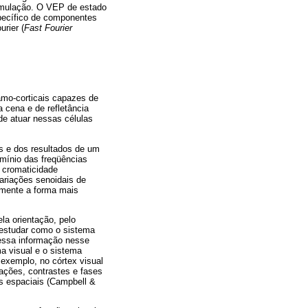
timulação. O VEP de estado
specífico de componentes
rier (
Fast Fourier
amo-corticais capazes de
 cena e de refletância
de atuar nessas células
as e dos resultados de um
omínio das freqüências
 cromaticidade
ariações senoidais de
amente a forma mais
la orientação, pelo
 estudar como o sistema
essa informação nesse
ma visual e o sistema
exemplo, no córtex visual
ações, contrastes e fases
s espaciais (Campbell &