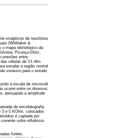
ós-sinápticos de neurônios
suais (Whittaker &
is o mapa retinotópico da
ilveira, Picanço-Diniz,
 conexões entre
% das células de V1 têm
a estudar a região central
ão invasivo para o estudo
uzido à escala de microvolt
o ocorre entre os diversos
ro, atenuando a amplitude
hamada de encefalografia
tre 3 e 5 KOhm, colocados
letródios é captada por
orrente sofre influência
iadas fontes,