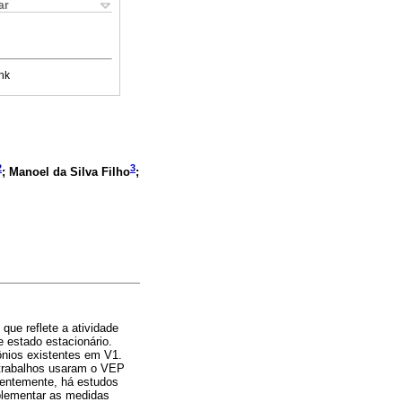
ar
nk
2
3
; Manoel da Silva Filho
;
que reflete a atividade
e estado estacionário.
ônios existentes em V1.
trabalhos usaram o VEP
ecentemente, há estudos
plementar as medidas