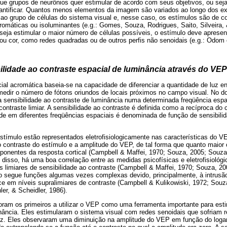
ue grupos de neurônios quer estimular de acordo com seus objetivos, ou sej
uantificar. Quantos menos elementos da imagem são variados ao longo dos ex
ao grupo de células do sistema visual e, nesse caso, os estímulos são de c
omáticas ou isoluminantes (e.g.: Gomes, Souza, Rodrigues, Saito, Silveira, 
 seja estimular o maior número de células possíveis, o estímulo deve apres
ou cor, como redes quadradas ou de outros perfis não senoidais (e.g.: Odom e
ilidade ao contraste espacial de luminância através do VEP
ial acromática baseia-se na capacidade de diferenciar a quantidade de luz e
medir o número de fótons oriundos de locais próximos no campo visual. No d
a sensibilidade ao contraste de luminância numa determinada freqüência espa
ntraste limiar. A sensibilidade ao contraste é definida como a recíproca do c
de em diferentes freqüências espaciais é denominada de função de sensibili
tímulo estão representados eletrofisiologicamente nas características do V
 contraste do estímulo e a amplitude do VEP, de tal forma que quanto maior 
ponentes da resposta cortical (Campbell & Maffei, 1970; Souza, 2005; Souza,
m disso, há uma boa correlação entre as medidas psicofísicas e eletrofisioló
 limiares de sensibilidade ao contraste (Campbell & Maffei, 1970; Souza, 200
ão segue funções algumas vezes complexas devido, principalmente, à intrusão
e em níveis supralimiares de contraste (Campbell & Kulikowiski, 1972; Souza
ler, & Scheidler, 1986).
oram os primeiros a utilizar o VEP como uma ferramenta importante para esti
nância. Eles estimularam o sistema visual com redes senoidais que sofriam 
Hz. Eles observaram uma diminuição na amplitude do VEP em função do logar