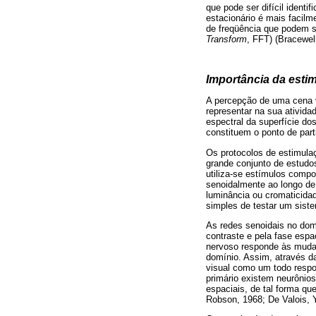
que pode ser difícil ident
estacionário é mais facil
de freqüência que podem se
Transform
, FFT) (Bracewel
Importância da esti
A percepção de uma cena vi
representar na sua ativida
espectral da superfície d
constituem o ponto de par
Os protocolos de estimula
grande conjunto de estudos
utiliza-se estímulos comp
senoidalmente ao longo de
luminância ou cromaticid
simples de testar um sist
As redes senoidais no domí
contraste e pela fase esp
nervoso responde às muda
domínio. Assim, através da
visual como um todo respo
primário existem neurônio
espaciais, de tal forma q
Robson, 1968; De Valois, Y