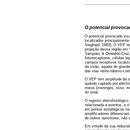
O potencial provoca
O potencial provocado vis
localizados principalmente
Siegfried, 1983). O VEP ref
projeção dessa região em V
Sampaio, & Oswaldo-Cruz, 
fotorreceptores, células b
campos receptivos localiz
da visão, aquela de grand
das vias retino-tálamo-cor
O VEP tem amplitude da ord
quando captado por eléctr
meios (meninges, osso, mús
do sinal.
O registro eletrofisiológ
relacionada a eventos, e é
em pontos estratégicos na s
amplificadores diferenciai
de outros opositores, não 
Em virtude da sua reduzida