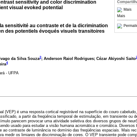
ntrast sensitivity and color discrimination
Compartilh
ent visual evoked potential
Mais
Mais
a sensitivité au contraste et de la dicrimination
Permali
 des potentiels évoqués visuels transitoires
2
ivago da Silva Souza
; Anderson Raiol Rodrigues; Cézar Akiyoshi Saito
4
eira
ará - UFPA
al (VEP) é uma resposta cortical registrável na superfície do couro cabeludo, 
ssificado, a partir da freqüência temporal de estimulação, em transiente ou d
tímulo parecem provocar uma atividade seletiva dos diversos grupos de neur
ndo usado para estudar a visão humana acromática e cromática. Diversos 
de ao contraste de luminância no domínio das freqüências espaciais. Mais r
a medir os limiares de discriminação de cores. O VEP transiente pode com