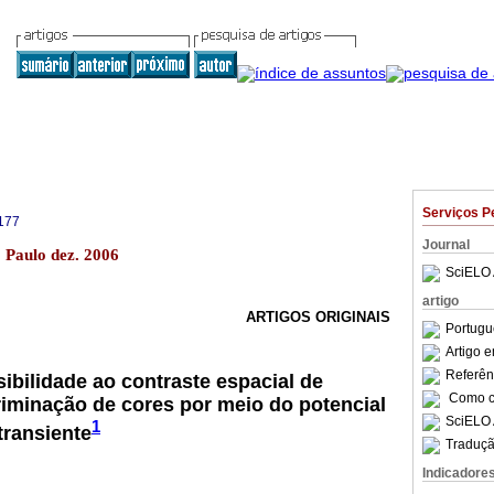
Serviços P
177
Journal
o Paulo dez. 2006
SciELO 
artigo
ARTIGOS ORIGINAIS
Portugu
Artigo 
Referên
ibilidade ao contraste espacial de
Como ci
riminação de cores por meio do potencial
SciELO 
1
transiente
Traduçã
Indicadore