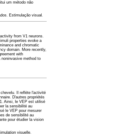
titui um método não
ados. Estimulação visual.
 activity from V1 neurons.
timuli properties evoke a
luminance and chromatic
ency domain. More recently,
greement with
a noninvasive method to
evelu. Il reflète l'activité
nnaire. D'autres propriétés
 Ainsi, le VEP est utilisé
r la sensibilité au
lisé le VEP pour mesurer
es de sensibilité au
te pour étudier la vision
imulation visuelle.