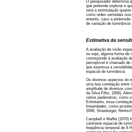
O pesquisador determina q
que pretende explorar e q
será a estimulação quanto 
como redes senoidais isocr
entanto, caso a pretensão
de variação de luminância 
Estimativa da sensib
A avaliação da visão espac
ou seja, alguma forma de 
corresponde à avaliação d
perceptível é chamado de co
que expressa a sensibilida
espacial de luminância.
Os diversos aspectos do es
uma boa correlação entre o
amplitude de diversos com
da Silva Filho, 2006). Alé
vários parâmetros, como os
Entretanto, essa correlaç
linearidades, como acontec
2006; Strasburger, Rentsch
Campbell e Maffei (1970) f
contraste espacial de lumi
freqüência temporal de 8 