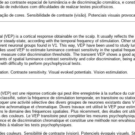
ade ao contraste espacial de luminância e de discriminação cromática, e cons
ão de indivíduos com dificuldades de realizar testes psicofísicos.
ação de cores. Sensibilidade de contraste (visão). Potenciais visuais provoc
 (VEP) is a cortical response obtainable on the scalp. It usually reflects the
nt or steady-state, according with the temporal frequency of stimulation. Other s
fferent neuronal groups found in V1. This way, VEP have been used to study 
ies used VEP to estimate luminance contrast sensitivity in the spatial frequ
measure color discrimination thresholds. The transient VEP shows a good a
s of spatial luminance contrast sensitivity and color discrimination, being 
with difficulty to perform psychophysical tests.
tion. Contraste sensitivity. Visual evoked potentials. Vision estimulation.
VEP) est une réponse corticale qui peut être enregistrée à la surface du cuir ch
lassifié, selon la fréquence de stimulation temporale, en transitoire ou statio
quer une activité sélective des divers groupes de neurones existants dans V1.
ine achromatique et chromatique. Divers travaux ont utilisé le VEP pour estime
ns le domaine des fréquences spatiales. Plus récemment, des études ont uti
on des couleurs. Le VEP transitoire peut compléter les mesures psychophysiqu
ance et de discrimination chromatique et constitue une méthode non envahissan
ltés à réaliser les tests psychophysiques.
es couleurs. Sensibilité de contraste (vision). Potenciels évoqués visuels. St