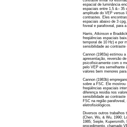
contraste limiar foi estima
espacial de luminância enc
espaciais entre 1,5 &– 35 
amplitude do VEP versus l
contrastes. Eles encontra
espaciais abaixo de 3 cpg,
foveal e parafoveal, para a
Harris, Atkinson e Braddic
freqüências espaciais baix
temporal de 10 Hz) e por m
sensibilidade ao contraste
Cannon (1983a) estimou a 
apresentação, reversão de
psicofisicamente com o me
pelo VEP era semelhante 
valores bem menores para 
Cannon (1983b) empregando
sobre a FSC. Ele mostrou 
freqüências espaciais int
diferença residia nos valo
sensibilidade ao contraste
FSC na região parafoveal,
eletrofisiológicos.
Diversos outros trabalhos
(Chen, Wu, & Wu, 1990; Lo
1985; Seiple, Kupersmith, 
procedimento, chamado VEP