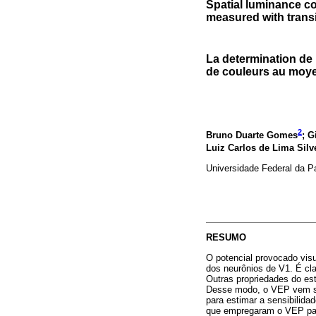
Spatial luminance co
measured with transi
La determination de l
de couleurs au moyen
2
Bruno Duarte Gomes
; G
Luiz Carlos de Lima Silv
Universidade Federal da P
RESUMO
O potencial provocado visu
dos neurônios de V1. É cla
Outras propriedades do es
Desse modo, o VEP vem se
para estimar a sensibilida
que empregaram o VEP par