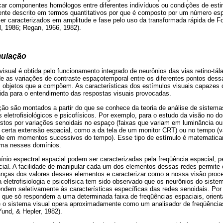
ificar componentes homólogos entre diferentes indivíduos ou condições de es
mente descrito em termos quantitativos por que é composto por um número e
r caracterizados em amplitude e fase pelo uso da transformada rápida de Fou
l, 1986; Regan, 1966, 1982).
mulação
sual é obtida pelo funcionamento integrado de neurônios das vias retino-tál
de as variações de contraste espaçotemporal entre os diferentes pontos dessa
os objetos que a compõem. As características dos estímulos visuais capazes 
tida para o entendimento das respostas visuais provocadas.
ção são montados a partir do que se conhece da teoria de análise de sistem
 eletrofisiológicos e psicofísicos. Por exemplo, para o estudo da visão no d
ostos por variações senoidais no espaço (faixas que variam em luminância ou
 certa extensão espacial, como a da tela de um monitor CRT) ou no tempo (v
ade em momentos sucessivos do tempo). Esse tipo de estímulo é matematic
ema nesses domínios.
nio espectral espacial podem ser caracterizadas pela freqüência espacial, pe
acial. A facilidade de manipular cada um dos elementos dessas redes permite
nças dos valores desses elementos e caracterizar como a nossa visão proc
 eletrofisiologia e psicofísica tem sido observado que os neurônios do siste
ndem seletivamente às características específicas das redes senoidais. Por 
s que só respondem a uma determinada faixa de freqüências espaciais, orient
ue o sistema visual opera aproximadamente como um analisador de freqüência
und, & Hepler, 1982).