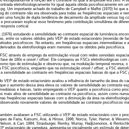
do extrapolando-se a função até o contraste no qual a amplitude era zero. A s
ontrada eletrofisiologicamente foi igual àquela obtida psicofisicamente em u
cpg. Um importante achado do trabalho de Campbell e Maffei (1970) foi que a 
og do contraste não era observada para todas as freqüências espaciais e ne
ram uma função de dupla tendência de decaimento da amplitude versus log co
 e procuraram explicar esse fenômeno pela contribuição simultânea de diferen
 resposta cortical.
k (1976) estudando a sensibilidade ao contraste espacial de luminância enco
as, entre os valores obtidos pelo VEP de estado estacionário (reversão de fa
étodos psicofísicos. No entanto, em freqüências espaciais intermediárias e a
 derivados da eletrofisiologia eram menores que os obtidos pela psicofísica.
FSC através do emprego da estimulação visual com redes senoidais espaciai
 fase de 180o e
onset / offset
. Ele comparou as FSCs eletrofisiológicas com 
smo tipo de estimulação e observou que, na modulação temporal reversa, o
à FSC psicofísica, enquanto que na estimulação
onset / offset
, a FSC eletrof
a sensibilidade ao contraste em freqüências espaciais baixas do que a FSC p
 VEP de estado estacionário avaliou a influência do tamanho da área do ca
que o aumento dessa área eleva os valores de sensibilidade ao contraste esp
ermediárias e baixas, tanto empregando o VEP quanto a psicofísica como pro
res mais altos de sensibilidade ao contraste na psicofísica, assim como num
 nas freqüências espaciais baixas com a diminuição da área na eletrofisiolog
 observando novamente valores de sensibilidade ao contraste psicofísicos ma
 também avaliaram a FSC utilizando o VEP de estado estacionário com o pro
pes de Faria, Katsumi, Arai, & Hirose, 1998; Norcia, Tyler, Hamer, & Wese
Nelson, & Carr, 1984; Strasburger, Remky, Murray, Hadjizenonos, & Rentschl
 estacionário de varredura, apresenta-se inicialmente um estímulo de dete