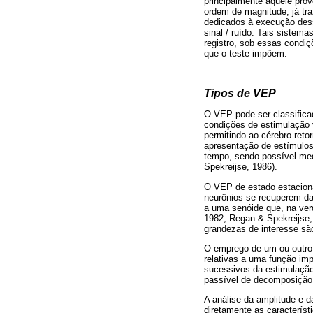
principalmente aquele prov
ordem de magnitude, já traz
dedicados à execução dess
sinal / ruído. Tais siste
registro, sob essas condiç
que o teste impõem.
Tipos de VEP
O VEP pode ser classifica
condições de estimulação 
permitindo ao cérebro reto
apresentação de estímulos
tempo, sendo possível med
Spekreijse, 1986).
O VEP de estado estacioná
neurônios se recuperem da
a uma senóide que, na ver
1982; Regan & Spekreijse,
grandezas de interesse são
O emprego de um ou outro 
relativas a uma função imp
sucessivos da estimulação
passível de decomposição 
A análise da amplitude e 
diretamente as caracterís