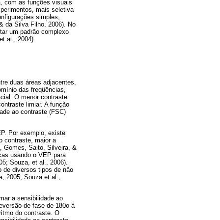
a, com as funções visuais
perimentos, mais seletiva
onfigurações simples,
& da Silva Filho, 2006). No
entar um padrão complexo
t al., 2004).
ntre duas áreas adjacentes,
omínio das freqüências,
cial. O menor contraste
ontraste limiar. A função
dade ao contraste (FSC)
EP. Por exemplo, existe
o contraste, maior a
 Gomes, Saito, Silveira, &
gicas usando o VEP para
5; Souza, et al., 2006).
 de diversos tipos de não
, 2005; Souza et al.,
mar a sensibilidade ao
reversão de fase de 180o à
itmo do contraste. O