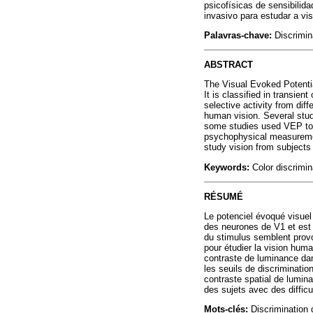
psicofísicas de sensibilid
invasivo para estudar a vis
Palavras-chave:
Discrimin
ABSTRACT
The Visual Evoked Potential
It is classified in transie
selective activity from di
human vision. Several stud
some studies used VEP to 
psychophysical measurement
study vision from subjects 
Keywords:
Color discrimina
RÉSUMÉ
Le potenciel évoqué visuel (
des neurones de V1 et est c
du stimulus semblent provo
pour étudier la vision huma
contraste de luminance da
les seuils de discriminati
contraste spatial de lumin
des sujets avec des difficu
Mots-clés:
Discrimination d