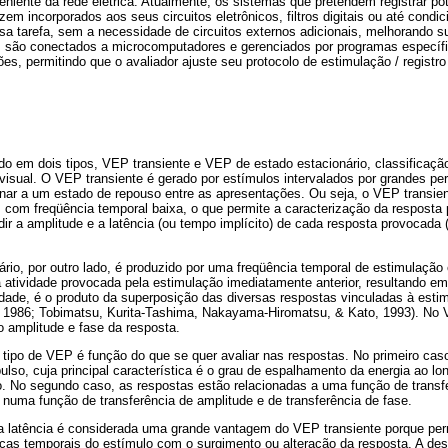
eniente da rede elétrica. Atualmente, os sistemas que pretendem registrar pot
em incorporados aos seus circuitos eletrônicos, filtros digitais ou até condi
a tarefa, sem a necessidade de circuitos externos adicionais, melhorando s
mas são conectados a microcomputadores e gerenciados por programas específi
ões, permitindo que o avaliador ajuste seu protocolo de estimulação / registr
do em dois tipos, VEP transiente e VEP de estado estacionário, classificaçã
visual. O VEP transiente é gerado por estímulos intervalados por grandes pe
rnar a um estado de repouso entre as apresentações. Ou seja, o VEP transien
 com freqüência temporal baixa, o que permite a caracterização da resposta
ir a amplitude e a latência (ou tempo implícito) de cada resposta provocada
rio, por outro lado, é produzido por uma freqüência temporal de estimulação
 atividade provocada pela estimulação imediatamente anterior, resultando 
dade, é o produto da superposição das diversas respostas vinculadas à esti
 1986; Tobimatsu, Kurita-Tashima, Nakayama-Hiromatsu, & Kato, 1993). No 
 amplitude e fase da resposta.
tipo de VEP é função do que se quer avaliar nas respostas. No primeiro cas
ulso, cuja principal característica é o grau de espalhamento da energia ao 
. No segundo caso, as respostas estão relacionadas a uma função de transfe
numa função de transferência de amplitude e de transferência de fase.
da latência é considerada uma grande vantagem do VEP transiente porque perm
ticas temporais do estímulo com o surgimento ou alteração da resposta. A 