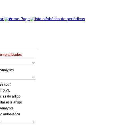
ersonalizados
Analytics
ês (pdf)
em XML
cias do artigo
tar este artigo
Analytics
o automática
s