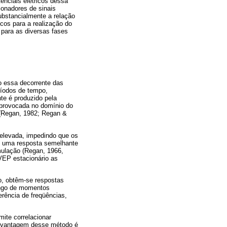
enciais elétricos dessa
cionadores de sinais
ubstancialmente a relação
cos para a realização do
o para as diversas fases
o essa decorrente das
ríodos de tempo,
te é produzido pela
 provocada no domínio do
 (Regan, 1982; Regan &
 elevada, impedindo que os
em uma resposta semelhante
mulação (Regan, 1966,
VEP estacionário as
o, obtêm-se respostas
longo de momentos
rência de freqüências,
ite correlacionar
desvantagem desse método é