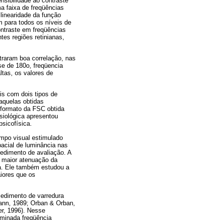
ensibilidade ao contraste
ma faixa de freqüências
linearidade da função
m para todos os níveis de
ntraste em freqüências
tes regiões retinianas,
ntraram boa correlação, nas
se de 180o, freqüencia
ltas, os valores de
s com dois tipos de
aquelas obtidas
 formato da FSC obtida
isiológica apresentou
sicofísica.
mpo visual estimulado
acial de luminância nas
cedimento de avaliação. A
a maior atenuação da
ia. Ele também estudou a
iores que os
cedimento de varredura
mann, 1989; Orban & Orban,
er, 1996). Nesse
rminada freqüência