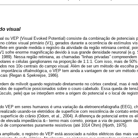
do visual
ual ou VEP (Visual Evoked Potential) consiste da combinação de potenciais p
 no córtex visual primário (V1), gerados durante a ocorrência de estímulos vi
lete em grande medida o registro da atividade da região retiniana central, po
1 sofre enorme magnificação devido à sua grande densidade neuronal (e.g. S
1989). Nessa região retiniana, as chamadas “linhas privadas” compreendem
ipolares e células ganglionares na proporção de 1:1:1. Com isso, mais de 50
ados nos 10o centrais do campo visual. Além de ser um método de escolha par
e importância oftalmológica, o VEP tem ainda a vantagem de ser um método n
ticais (Regan & Spekreijse, 1986).
em de milivolt quando registrado diretamente no córtex cerebral, mas é red
odos de superfície posicionados sobre o couro cabeludo. Essa queda de tensã
culo, pele) que se interpõem entre a origem do potencial e o local de regist
ico do VEP em seres humanos é uma variação da eletroencefalografia (EEG), c
 realizado usando-se eletródios de superfície com resistência de contato en
uperfície do crânio (Odom, et al., 2004). A diferença de potencial entre os e
s de elevada impedância &– termo mais correto, porque a via de passagem da c
só de componentes puramente resistivos (até 1014 Ohm) (Hjorth, 1975).
 amplitude, o registro do VEP está associado a ruídos elétricos das mais var