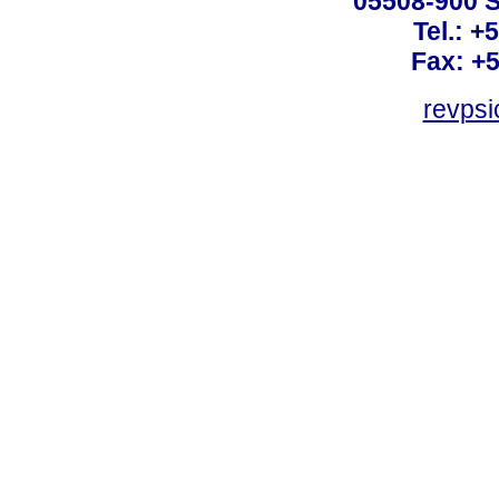
05508-900 S
Tel.: +
Fax: +
revps