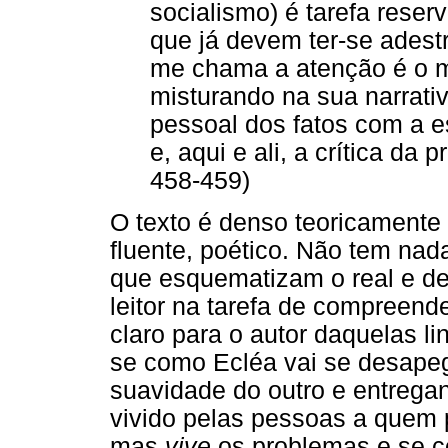
socialismo) é tarefa reserv
que já devem ter-se adest
me chama a atenção é o mo
misturando na sua narrati
pessoal dos fatos com a e
e, aqui e ali, a crítica da 
458-459)
O texto é denso teoricamente
fluente, poético. Não tem nad
que esquematizam o real e de
leitor na tarefa de compreen
claro para o autor daquelas l
se como Ecléa vai se desape
suavidade do outro e entrega
vivido pelas pessoas a quem 
mas
vive
os problemas e se c