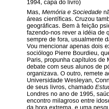
1994, capa do livro)
Mas,
Memória e Sociedade
nã
áreas científicas. Cruzou ta
geográficas. Bem à feição psi
fazendo-nos rever a idéia de 
sempre de fora, usualmente d
Vou mencionar apenas dois e
sociólogo Pierre Bourdieu, q
Paris, propunha capítulos de 
debate com seus alunos de p
organizava. O outro, remete a
Universidade Wesleyan, Conn
de seus livros, chamado
Estud
Londres no ano de 1995, sa
encontro milagroso entre idos
da hora extrema, e uma pesqui