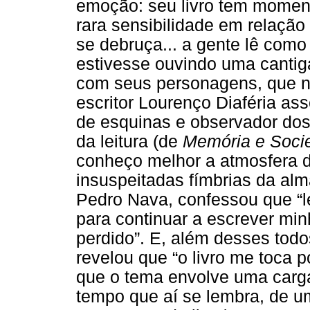
emoção: seu livro tem moment
rara sensibilidade em relaçã
se debruça... a gente lê com
estivesse ouvindo uma cantig
com seus personagens, que n
escritor Lourenço Diaféria a
de esquinas e observador dos
da leitura (de
Memória e Soci
conheço melhor a atmosfera d
insuspeitadas fímbrias da alma
Pedro Nava, confessou que “l
para continuar a escrever m
perdido”. E, além desses to
revelou que “o livro me toca p
que o tema envolve uma carg
tempo que aí se lembra, de u