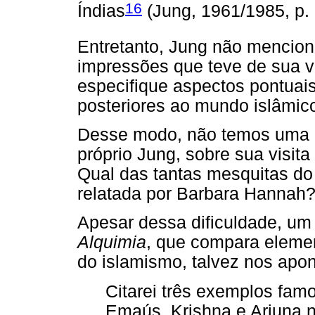
16
Índias
(Jung, 1961/1985, p. 
Entretanto, Jung não mencion
impressões que teve de sua v
especifique aspectos pontuais
posteriores ao mundo islâmic
Desse modo, não temos uma re
próprio Jung, sobre sua visi
Qual das tantas mesquitas do
relatada por Barbara Hannah
Apesar dessa dificuldade, um
Alquimia
, que compara elemen
do islamismo, talvez nos apo
Citarei três exemplos fam
Emaús, Krishna e Arjuna 