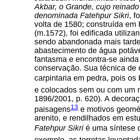
Akbar, o Grande, cujo reinado
denominada Fatehpur Sikri
, f
volta de 1580; construída em 
(m.1572), foi edificada utiliz
sendo abandonada mais tarde
abastecimento de água potáve
fantasma e encontra-se ainda
conservação. Sua técnica de 
carpintaria em pedra, pois o
e colocados sem ou com um 
1896/2001, p. 620). A decoraç
13
paisagens
e motivos geomét
arenito, e rendilhados em est
Fatehpur Sikri
é uma síntese da
exemplo, as torretas levantad