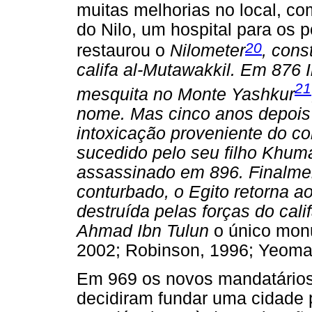
muitas melhorias no local, c
do Nilo, um hospital para os
20
restaurou o
Nilometer
, cons
califa al-Mutawakkil. Em 876 
21
mesquita no Monte Yashkur
nome. Mas cinco anos depois 
intoxicação proveniente do co
sucedido pelo seu filho Khuma
assassinado em 896. Finalme
conturbado, o Egito retorna a
destruída pelas forças do cal
Ahmad Ibn Tulun
o único mon
2002; Robinson, 1996; Yeoma
Em 969 os novos mandatários d
decidiram fundar uma cidade 