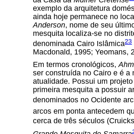
exemplo da arquitetura domést
ainda hoje permanece no loc
Anderson
, nome de seu últim
mesquita localiza-se no distri
23
denominada Cairo Islâmica
Macdonald, 1995; Yeomans, 2
Em termos cronológicos,
Ahma
ser construída no Cairo e é a
atualidade. Possui um projeto 
primeira mesquita a possuir 
denominados no Ocidente arco
arcos em ponta antecedem qu
cerca de três séculos (Cruic
Grande Mesquita de Samarra