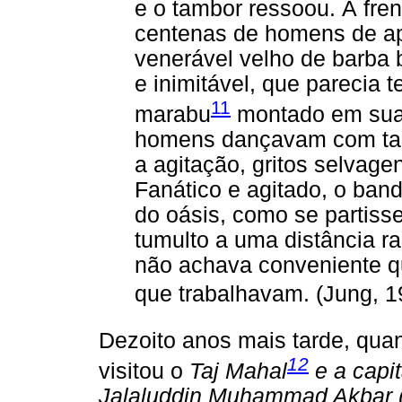
e o tambor ressoou. À fre
centenas de homens de ap
venerável velho de barba 
e inimitável, que parecia 
11
marabu
montado em sua 
homens dançavam com tamb
a agitação, gritos selvagen
Fanático e agitado, o ban
do oásis, como se partiss
tumulto a uma distância r
não achava conveniente q
que trabalhavam. (Jung, 
Dezoito anos mais tarde, quan
12
visitou o
Taj Mahal
e a capit
Jalaluddin Muhammad Akbar 