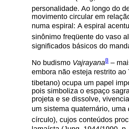
personalidade. Ao longo do d
movimento circular em relação
numa espiral: A espiral acentu
sinônimo freqüente do vaso a
significados básicos do mandal
8
No budismo
Vajrayana
– mai
embora não esteja restrito ao 
tibetano) ocupa um papel imp
pois simboliza o espaço sagra
projeta e se dissolve, vivenc
um sistema quaternário, uma
círculo), cujos conteúdos pr
lamaísta (Jung, 1944/1990, p