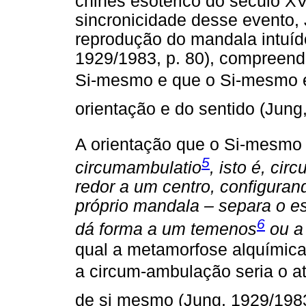
chinês esotérico do século XV
sincronicidade desse evento, 
reprodução do mandala intuí
1929/1983, p. 80), compreend
Si-mesmo e que o Si-mesmo é
orientação e do sentido (Jung
A orientação que o Si-mesmo 
5
circumambulatio
, isto é, ci
redor a um centro, configuran
próprio mandala – separa o e
6
dá forma a um temenos
ou a
qual a metamorfose alquímic
a circum-ambulação seria o at
de si mesmo (Jung, 1929/1983