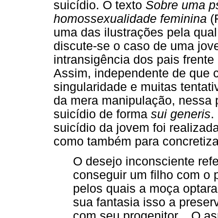
suicídio. O texto
Sobre uma p
homossexualidade feminina
(F
uma das ilustrações pela qual
discute-se o caso de uma jove
intransigência dos pais frent
Assim, independente de que 
singularidade e muitas tentat
da mera manipulação, nessa p
suicídio de forma
sui generis
.
suicídio da jovem foi realiza
como também para concretiza
O desejo inconsciente refe
conseguir um filho com o 
pelos quais a moça optar
sua fantasia isso a preser
com seu progenitor... O as