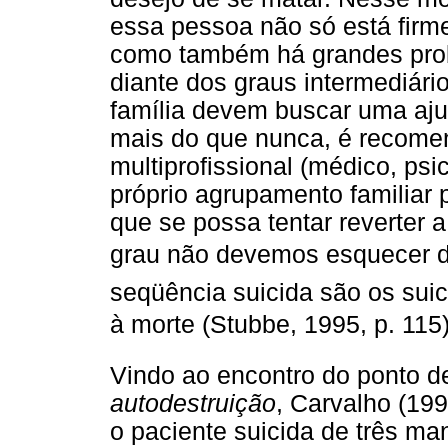
essa pessoa não só está firm
como também há grandes proba
diante dos graus intermediári
família devem buscar uma ajud
mais do que nunca, é recome
multiprofissional (médico, psi
próprio agrupamento familiar p
que se possa tentar reverter a
grau não devemos esquecer do
seqüência suicida são os sui
à morte (Stubbe, 1995, p. 115)
Vindo ao encontro do ponto d
autodestruição
, Carvalho (19
o paciente suicida de três m