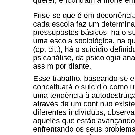
querer, encontram a morte em
Frise-se que é em decorrênci
cada escola faz um determinad
pressupostos básicos: há o su
uma escola sociológica, na q
(op. cit.), há o suicídio defin
psicanálise, da psicologia anal
assim por diante.
Esse trabalho, baseando-se 
conceituará o suicídio como 
uma tendência à autodestruiçã
através de um contínuo existen
diferentes indivíduos, observ
aqueles que estão avançando 
enfrentando os seus problemas