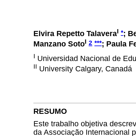
I
*
Elvira Repetto Talavera
; B
I
2
***
Manzano Soto
; Paula F
I
Universidad Nacional de Edu
II
University Calgary, Canadá
RESUMO
Este trabalho objetiva descre
da Associação Internacional 