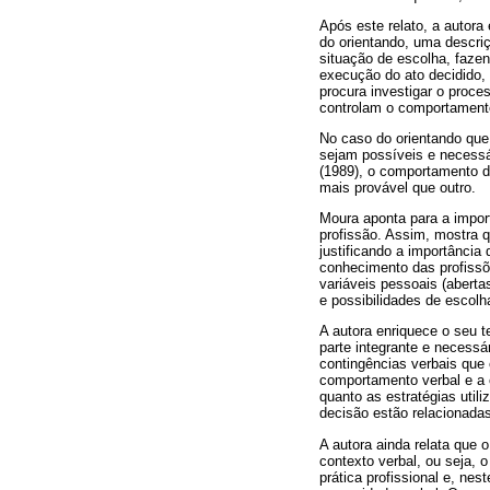
Após este relato, a autora
do orientando, uma descri
situação de escolha, faze
execução do ato decidido, 
procura investigar o proce
controlam o comportamento
No caso do orientando que 
sejam possíveis e necessá
(1989), o comportamento d
mais provável que outro.
Moura aponta para a impor
profissão. Assim, mostra q
justificando a importância
conhecimento das profissõ
variáveis pessoais (aberta
e possibilidades de escolh
A autora enriquece o seu 
parte integrante e necess
contingências verbais que
comportamento verbal e a o
quanto as estratégias util
decisão estão relacionadas
A autora ainda relata que 
contexto verbal, ou seja,
prática profissional e, ne