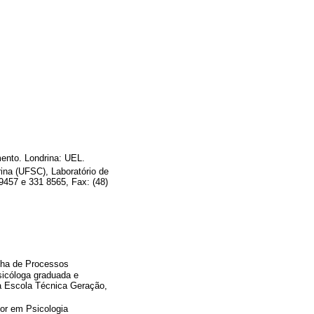
mento. Londrina: UEL.
ina (UFSC), Laboratório de
9457 e 331 8565, Fax: (48)
inha de Processos
sicóloga graduada e
da Escola Técnica Geração,
or em Psicologia