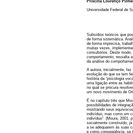
Priscilla Lourenço Pinhe
Universidade Federal de Sa
Subsídios teóricos que po
de forma sistemática. Anal
de forma imprecisa, trabal
muitas vezes, implementa
consultórios. Deste modo, 
comportamento
, ressalta 
da análise do comportamen
A autora, inicialmente, faz
evolução do que se tem fei
história da “psicologia voc
uma ligação entre as habil
no qual se procura resolv
um novo movimento de Orie
É no capítulo três que Mo
possibilidades de integraçã
mostrando seus equívocos
indivíduo, mas como um co
indivíduo”. (Moura, 2001, p
socialmente construído, j
a se adequarem às suas ca
e como conseqüência, se t