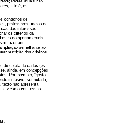
reforçadores atuais não
res, isto é, as
rês contextos de
gos, professores, meios de
lação dos interesses,
nar os critérios da
em bases comportamentais
ssim fazer um
a ampliação semelhante ao
nar restrição dos critérios
to de coleta de dados (os
ia-se, ainda, em concepções
stos. Por exemplo, “gosto
endo inclusive, ser notada,
O texto não apresenta,
gosta. Mesmo com essas
as.
L.