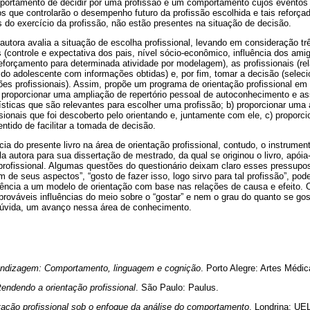
ortamento de decidir por uma profissão é um comportamento cujos eventos 
que controlarão o desempenho futuro da profissão escolhida e tais reforçado
 do exercício da profissão, não estão presentes na situação de decisão.
a autora avalia a situação de escolha profissional, levando em consideração t
 (controle e expectativa dos pais, nível sócio-econômico, influência dos ami
eforçamento para determinada atividade por modelagem), as profissionais (re
do adolescente com informações obtidas) e, por fim, tomar a decisão (selecio
ções profissionais). Assim, propõe um programa de orientação profissional 
a) proporcionar uma ampliação de repertório pessoal de autoconhecimento e a
ísticas que são relevantes para escolher uma profissão; b) proporcionar um
sionais que foi descoberto pelo orientando e, juntamente com ele, c) proporcio
ntido de facilitar a tomada de decisão.
ia do presente livro na área de orientação profissional, contudo, o instrumen
pela autora para sua dissertação de mestrado, da qual se originou o livro, apó
 profissional. Algumas questões do questionário deixam claro esses pressupo
m de seus aspectos”, “gosto de fazer isso, logo sirvo para tal profissão”, pod
rência a um modelo de orientação com base nas relações de causa e efeito. 
rováveis influências do meio sobre o “gostar” e nem o grau do quanto se 
m dúvida, um avanço nessa área de conhecimento.
ndizagem: Comportamento, linguagem e cognição
. Porto Alegre: Artes Médic
endendo a orientação profissional
. São Paulo: Paulus.
tação profissional sob o enfoque da análise do comportamento
. Londrina: UE