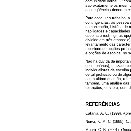
comunidade verbal. O comp
são exatamente os mesmos 
conseqüências decorrentes
Para concluir o trabalho, 
contingências: as pessoais
comunicação, história de r
habilidades e capacidades 
escolha e restringir as op
dividido em três etapas: 
levantamento das caracter
repertório de opções profis
e opções de escolha, no se
Não há dúvida da importânc
questionários), utilizado 
individualistas de escolha
de tal profissão ou de algu
nesta última questão, refe
também, uma análise das p
restrições, o livro é, se
REFERÊNCIAS
Catania, A. C. (1999).
Apre
Neiva, K. M. C. (1995).
Ent
Moura, C. B. (2001).
Orien