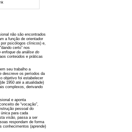
nk
sional não são encontrados
am a função de orientador
por psicólogos clínicos) e,
“dando certo” nos
o enfoque da análise do
l aos conteúdos e práticas
o em seu trabalho a
ue descreve os períodos da
o objetivo foi estabelecer
(de 1950 até a atualidade)
ais complexos, derivando
sional e aponta
 conceito de “vocação”,
strução pessoal do
 única para cada
esta visão, passa a ser
essoas respondam de forma
us conhecimentos (aprende)