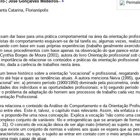
iro
; José Gonçalves Medeiros
Permali
nta Catarina, Florianópolis
ssam dar base para uma prática comportamental na área da orientação profis
istas do comportamento esquivam-se de tal tarefa ou, algumas vezes, realiz
hando com base em suas próprias experiências (trabalho geralmente exercido 
m seus procedimentos com base apenas na observação do que parece estar 
Cynthia Borges de Moura (2001), autora do livro
Orientação profissional sob 
a importância de relacionar os conteúdos e práticas da orientação profissiona
to, dada a carência de trabalhos nesta área.
 um breve histórico sobre a orientação “vocacional” e profissional, resgatand
to até hoje e quais as tendências atuais. A autora menciona Neiva (1995), q
acional” em: a) primeiro período (1900/1950) dominado pela psicometria, onde 
idades dos indivíduos e as oportunidades profissionais; e b) segundo período 
er o problema da adaptação do homem aos processos de trabalho cada vez m
ntação Profissional.
ura relaciona o conteúdo da Análise do Comportamento e da Orientação Profis
o entre eles. Este é, talvez, o capítulo mais relevante. Assim, ela enfatiza o
 e propondo-lhe uma nova concepção. Explica a vocação “não como uma con
mplexo conjunto de variáveis: filo e ontogenéticas que se arranjam de forma
. 31). O conceito de vocação deixa de ser algo inato (interior) ao sujeito e, n
á que existe um conjunto de normas e valores aos quais se espera que as p
racterísticas, ou seja, o sujeito ao entrar em contato com o meio amplia se
orna mais capaz de atuar.