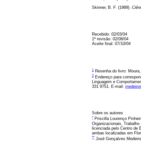
Skinner, B. F. (1989).
Ciên
Recebido: 02/03/04
1ª revisão: 02/08/04
Aceite final: 07/10/04
1
Resenha do livro: Moura, 
2
Endereço para correspond
Linguagem e Comportamento
331 9751. E-mail:
medeiro
Sobre os autores
*
Priscilla Lourenço Pinhei
Organizacionais, Trabalho
licenciada pelo Centro de
ambas localizadas em Flor
**
José Gonçalves Medeiros