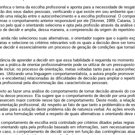
 enfoca o tema da escolha profissional e aponta para a necessidade de resgat
ção dos seus dados pessoais, verificando o que existe em seu ambiente que 
ndo uma relação entre o autoconhecimento e a escolha profissional. O compor
mas o comportamento anterior responsável por ele (Skinner, 1989; Catania, 1
sso pelo qual o orientando seleciona e opta pela profissão através da análise 
 de decidir e amplia, dessa maneira, a compreensão da origem do repertório 
ainda não selecionou suas alternativas, o orientador sugere que o sujeito exp
rias e selecione os critérios relevantes sob os quais a decisão deve ser to
e decidir é essencialmente um processo de geração de condições que torna
tância de aprender a decidir em que essa habilidade é requerida no momento
ue a prática de orientar profissionalmente pode se utilizar de um pressupost
 de incluir, no processo de orientação, metas voltadas tanto para o autoconhe
es. Utilizando uma linguagem comportamentalista, a autora propõe promover 
s e encobertas) relacionadas às dificuldades de decisão para ampliar o repert
a profissional pela discriminação das características pessoais.
texto ao fazer uma análise do comportamento de tomar decisão através do 
ária desse processo. Ela sugere que o comportamento de decidir por uma prof
 exercem maior controle nesse tipo de comportamento. Deste modo, a relação
rientação profissional, diz respeito ao fato de que tanto a problemática de e
izadas para a solução deste problema são de natureza verbal. As ações envo
 a uma formulação verbal a respeito de quais alternativas o orientando deve 
o comportamento de escolha está controlado por critérios ditados pelas regras 
 o orientando opta pela profissão baseado em informações, sem necessariamen
ste caso, o comportamento de decidir ocorre em função das contingências atu