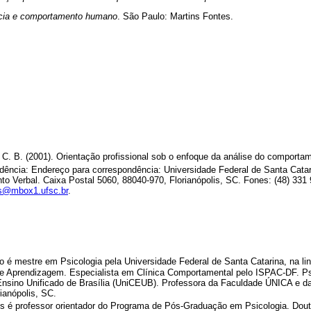
cia e comportamento humano
. São Paulo: Martins Fontes.
C. B. (2001). Orientação profissional sob o enfoque da análise do comporta
ência: Endereço para correspondência: Universidade Federal de Santa Catar
 Verbal. Caixa Postal 5060, 88040-970, Florianópolis, SC. Fones: (48) 331 
s@mbox1.ufsc.br
.
ro é mestre em Psicologia pela Universidade Federal de Santa Catarina, na l
 e Aprendizagem. Especialista em Clínica Comportamental pelo ISPAC-DF. P
 Ensino Unificado de Brasília (UniCEUB). Professora da Faculdade ÚNICA e 
ianópolis, SC.
 é professor orientador do Programa de Pós-Graduação em Psicologia. Dout