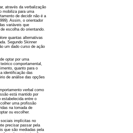
ar, através da verbalização
o mobiliza para uma
tamento de decidir não é a
999). Assim, o orientador
das variáveis que
de escolha do orientando.
lore quantas alternativas
mada. Segundo Skinner
rão um dado curso de ação
 de optar por uma
o teórico comportamental,
cimento, quanto para o
a identificação das
ório de análise das opções
comportamento verbal como
issão está mantido por
 estabelecida entre o
scolher uma profissão
lvidas na tomada de
optar ou escolher.
sociais implícitas no
te precisar passar pela
ais que são mediadas pela