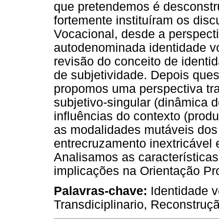
que pretendemos é desconstr
fortemente instituíram os disc
Vocacional, desde a perspecti
autodenominada identidade vo
revisão do conceito de ident
de subjetividade. Depois que
propomos uma perspectiva tran
subjetivo-singular (dinâmica 
influências do contexto (produ
as modalidades mutáveis dos o
entrecruzamento inextricável e
Analisamos as características
implicações na Orientação Pro
Palavras-chave:
Identidade v
Transdiciplinario, Reconstruç