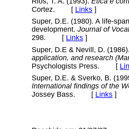
Rios, T. A. (1993).
Ética e co
[
Links
]
Cortez.
Super, D.E. (1980). A life-spa
development.
Journal of Voca
[
Links
]
298.
Super, D.E & Nevill, D. (1986)
application, and research (Ma
[
Li
Psychologists Press.
Super, D.E. & Sverko, B. (199
International findings of the
[
Links
]
Jossey Bass.