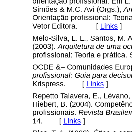
orientação profissional. Em L. 
Simões & M.C. Avi (Orgs.),
Ar
Orientação profissional: Teori
[
Links
]
Vetor Editora.
Melo-Silva, L. L., Santos, M. A
(2003).
Arquitetura de uma o
profissional: Teoria e prática.
OCDE &– Comunidades Europ
profissional: Guia para deciso
[
Links
]
Krispress.
Repetto Talavera, E., Lévano, 
Hiebert, B. (2004). Competênc
profissionais.
Revista Brasilei
[
Links
]
14.