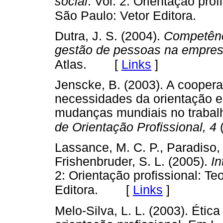
social
. Vol. 2: Orientação prof
São Paulo: Vetor Editora.
Dutra, J. S. (2004).
Competênc
gestão de pessoas na empre
[
Links
]
Atlas.
Jenscke, B. (2003). A coopera
necessidades da orientação 
mudanças mundiais no trabal
de Orientação Profissional, 4
(
Lassance, M. C. P., Paradiso, 
Frishenbruder, S. L. (2005).
In
2: Orientação profissional: Te
[
Links
]
Editora.
Melo-Silva, L. L. (2003). Étic