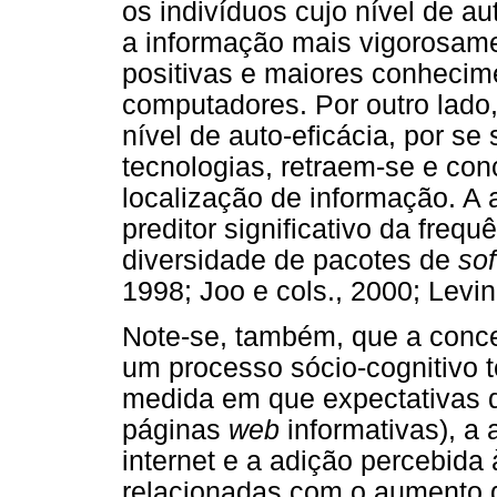
os indivíduos cujo nível de a
a informação mais vigorosam
positivas e maiores conhecim
computadores. Por outro lado
nível de auto-eficácia, por se
tecnologias, retraem-se e co
localização de informação. A 
preditor significativo da frequ
diversidade de pacotes de
so
1998; Joo e cols., 2000; Levi
Note-se, também, que a conce
um processo sócio-cognitivo 
medida em que expectativas de
páginas
web
informativas), a 
internet e a adição percebid
relacionadas com o aumento da