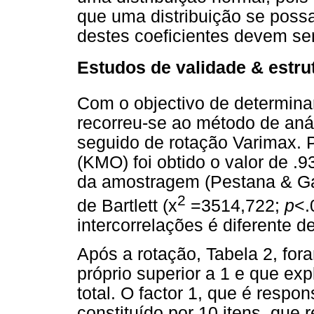
que uma distribuição se poss
destes coeficientes devem se
Estudos de validade & estrut
Com o objectivo de determinar
recorreu-se ao método de aná
seguido de rotação Varimax. 
(KMO) foi obtido o valor de 
da amostragem (Pestana & Gag
2
de Bartlett (x
=3514,722;
p
<.
intercorrelações é diferente d
Após a rotação, Tabela 2, fora
próprio superior a 1 e que ex
total. O factor 1, que é respon
constituído por 10 itens, que 