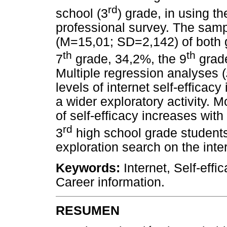
rd
school (3
) grade, in using th
professional survey. The samp
(M=15,01; SD=2,142) of both 
th
th
7
grade, 34,2%, the 9
grad
Multiple regression analyses (
levels of internet self-efficac
a wider exploratory activity. M
of self-efficacy increases with
rd
3
high school grade students
exploration search on the inte
Keywords:
Internet, Self-eff
Career information.
RESUMEN