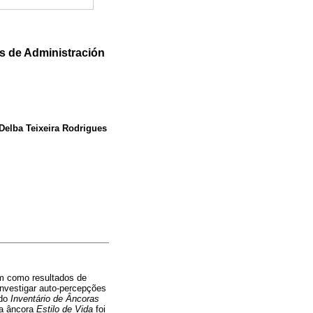
es de Administración
 Delba Teixeira Rodrigues
em como resultados de
investigar auto-percepções
 do
Inventário de Âncoras
 a âncora
Estilo de Vida
foi