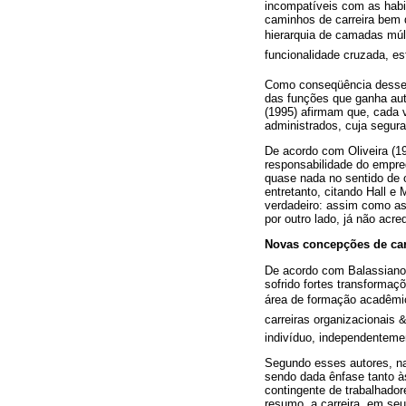
incompatíveis com as habi
caminhos de carreira bem d
hierarquia de camadas múl
funcionalidade cruzada, es
Como conseqüência desse 
das funções que ganha aut
(1995) afirmam que, cada 
administrados, cuja segur
De acordo com Oliveira (1
responsabilidade do empre
quase nada no sentido de 
entretanto, citando Hall e
verdadeiro: assim como as 
por outro lado, já não ac
Novas concepções de carr
De acordo com Balassiano 
sofrido fortes transformaç
área de formação acadêmic
carreiras organizacionais 
indivíduo, independenteme
Segundo esses autores, na
sendo dada ênfase tanto às
contingente de trabalhado
resumo, a carreira, em se