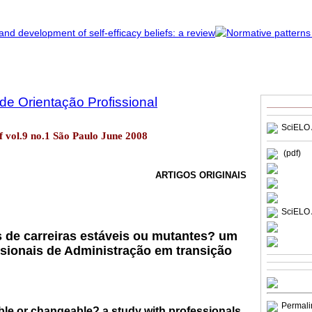
 de Orientação Profissional
SciELO 
of vol.9 no.1 São Paulo June 2008
(pdf)
ARTIGOS ORIGINAIS
SciELO 
 de carreiras estáveis ou mutantes? um
sionais de Administração em transição
Permali
ble or changeable? a study with professionals