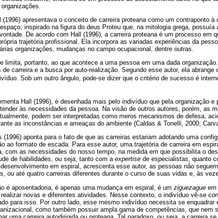
 organizações.
 (1996) apresentava o conceito de carreira proteana como um contraponto à c
espaço, inspirado na figura do deus Proteu que, na mitologia grega, possuía 
ontade. De acordo com Hall (1996), a carreira proteana é um processo em q
rópria trajetória profissional. Ela incorpora as variadas experiências da pes
várias organizações, mudanças no campo ocupacional, dentre outras.
se limita, portanto, ao que acontece a uma pessoa em uma dada organização. 
 de carreira e a busca por auto-realização. Segundo esse autor, ela abrange 
ivíduo. Sob um outro ângulo, pode-se dizer que o critério de sucesso é intern
ementa Hall (1996), é desenhada mais pelo indivíduo que pela organização e 
ender às necessidades da pessoa. Na visão de outros autores, porém, as m
 atualmente, podem ser interpretadas como meros mecanismos de defesa, ac
ante as inconstâncias e ameaças do ambiente (Caldas & Tonelli, 2000; Carva
(1996) aponta para o fato de que as carreiras estariam adotando uma config
ão ao formato de escada. Para esse autor, uma trajetória de carreira em espir
ia, com as necessidades do nosso tempo, na medida em que possibilita o de
ude de habilidades, ou seja, tanto com a
expertise
de especialistas, quanto 
 desenvolvimento em espiral, acrescenta esse autor, as pessoas não segue
ês, ou até quatro carreiras diferentes durante o curso de suas vidas e, às vez
não é aposentadoria, é apenas uma mudança em espiral, é um
ziguezague
em o
e realizar novas e diferentes atividades. Nesse contexto, o indivíduo vê-se co
do para isso. Por outro lado, esse mesmo indivíduo necessita se enquadrar
rganizacional, como também possuir ampla gama de competências, que ne
lhar uma carreira autodirigida ou
proteana
. Tal paradoxo, ou seja, a carreira s