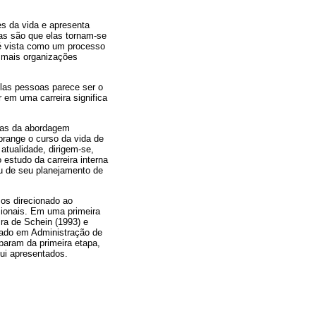
s da vida e apresenta
as são que elas tornam-se
 é vista como um processo
 mais organizações
las pessoas parece ser o
 em uma carreira significa
cas da abordagem
abrange o curso da vida de
tualidade, dirigem-se,
estudo da carreira interna
ou de seu planejamento de
sos direcionado ao
sionais. Em uma primeira
ra de Schein (1993) e
trado em Administração de
iparam da primeira etapa,
qui apresentados.