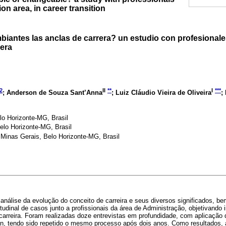
on area, in career transition
biantes las anclas de carrera? un estudio con profesional
rera
2
II
**
I
***
; Anderson de Souza Sant’Anna
; Luiz Cláudio Vieira de Oliveira
;
o Horizonte-MG, Brasil
lo Horizonte-MG, Brasil
Minas Gerais, Belo Horizonte-MG, Brasil
análise da evolução do conceito de carreira e seus diversos significados, b
tudinal de casos junto a profissionais da área de Administração, objetivando 
 carreira. Foram realizadas doze entrevistas em profundidade, com aplicação
n, tendo sido repetido o mesmo processo após dois anos. Como resultados,