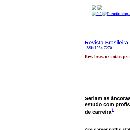
Revista Brasileira
ISSN
1984-7270
Rev. bras. orientac. pr
Seriam as âncoras
estudo com profis
1
de carreira
Are career paths sta