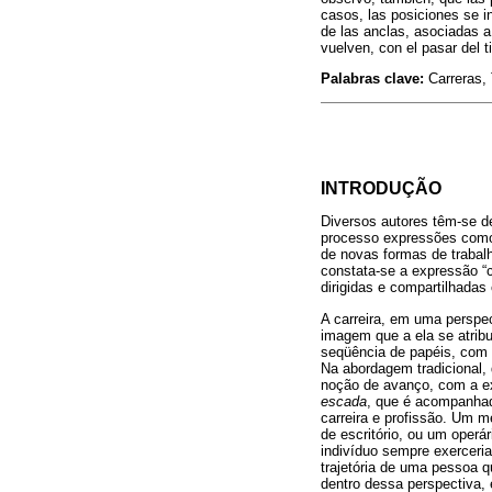
casos, las posiciones se i
de las anclas, asociadas a 
vuelven, con el pasar del 
Palabras clave:
Carreras, 
INTRODUÇÃO
Diversos autores têm-se d
processo expressões como 
de novas formas de trabalh
constata-se a expressão “c
dirigidas e compartilhada
A carreira, em uma perspe
imagem que a ela se atribu
seqüência de papéis, com
Na abordagem tradicional, 
noção de avanço, com a ex
escada
, que é acompanhad
carreira e profissão. Um m
de escritório, ou um operá
indivíduo sempre exerceria
trajetória de uma pessoa q
dentro dessa perspectiva, 