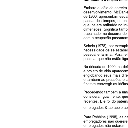
Embora a idéia de carreira
desenvolvimento. McDaniels
de 1900, apresentam escal
passar dos tempos, o conc
que lhe era atribuído no in
dimensões. Significa tamb
trabalhador no decorrer do
com a ocupação passaram 
Schein (1978), por exempl
necessidade de se estabel
pessoal e familiar. Para re
pessoa, que não estão lig
Na década de 1990, as def
e projeto de vida aparece
englobando seus mais dife
e também as pressões e co
fizeram convergir as idéia
Procedendo também a uma a
considera, igualmente, qu
recentes. Ele foi do pater
empregados & ao apoio ao
Para Robbins (1998), as c
empregadores não quererem 
empregados não estarem mo