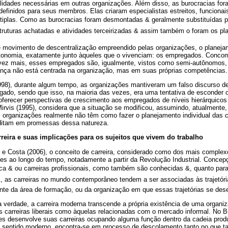
lidades necessárias em outras organizações. Além disso, as burocracias fora
efinidos para seus membros. Elas criaram especialistas estreitos, funciona
tiplas. Como as burocracias foram desmontadas & geralmente substituídas p
truturas achatadas e atividades terceirizadas & assim também o foram os pla
movimento de descentralização empreendido pelas organizações, o planejam
onomia, exatamente junto àqueles que o vivenciam: os empregados. Concomi
vez mais, esses empregados são, igualmente, vistos como semi-autônomos, p
ança não está centrada na organização, mas em suas próprias competências.
998), durante algum tempo, as organizações mantiveram um falso discurso de 
gado, sendo que isso, na maioria das vezes, era uma tentativa de esconder 
oferecer perspectivas de crescimento aos empregados de níveis hierárquicos
 Mirvis (1995), considera que a situação se modificou, assumindo, atualmente
organizações realmente não têm como fazer o planejamento individual das ca
reditam em promessas dessa natureza.
eira e suas implicações para os sujeitos que vivem do trabalho
e Costa (2006), o conceito de carreira, considerado como dos mais complexo
ões ao longo do tempo, notadamente a partir da Revolução Industrial. Concep
a & ou carreiras profissionais, como também são conhecidas &, quanto para
&, as carreiras no mundo contemporâneo tendem a ser associadas às trajetóri
nte da área de formação, ou da organização em que essas trajetórias se de
 verdade, a carreira moderna transcende a própria existência de uma organi
 carreiras liberais como àquelas relacionadas com o mercado informal. No Br
res desenvolve suas carreiras ocupando alguma função dentro da cadeia produ
u sentido moderno, encontra-se em processo de descolamento tanto no que t