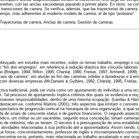
nvierten, con las anclas secundarias pasando a primer plano. En otros, se co
transiciones de carrera. Se verifica, además, que las trayectorias de carrera
tiempo, más adherentes al moderno modelo de carrera, el de tipo “proteano”.
Trayectorias de carrera, Anclas de carrera, Gestión de carreras.
ebruçado, em estudos mais recentes, sobre os temas trabalho, emprego e car
“fim dos empregos”, em referência à redução drástica dos vínculos laborais
o (Bridges, 1994; Rifkin, 1995; Chanlat, 1996; Freitas, 1997; Amherdt, 1999
aos de carreira”, em alusão ao fim das carreiras sólidas e duradouras e à em
s com diversas empresas (McDaniels & Gylbers, 1992; Chanlat, 1995; Freitas,
ctiva tradicional, pode ser vista como um ajustamento do indivíduo a uma oc
i. Tal processo de ajustamento implica critérios dos quais se evidencia a noç
 maiores responsabilidades, dentro de uma mesma ocupação. (Landau & Ham
destacam-se, conforme Martins (2001), três aspectos que limitam o conceito d
pectativa de progressão vertical na hierarquia de uma organização, à qual s
a de sinais de crescente
status
e de ganhos financeiros. O segundo aspecto
édico, um militar ou um sacerdote, segundo essa concepção, teriam carreira
rio de indústria, não as teriam. O terceiro é a pressuposição de uma estabili
 atividades relacionadas à sua profissão até a aposentadoria. Assim sendo, tal
ue fosse, concomitantemente, professor de inglês e microempresário comercia
encontrar-se-ia, portanto, mais relacionada ao trabalho assalariado e aos oc