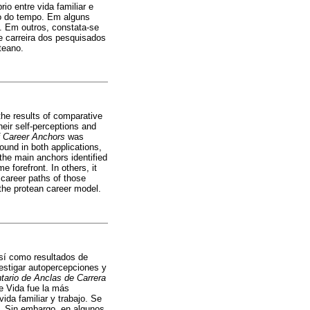
io entre vida familiar e
go do tempo. Em alguns
. Em outros, constata-se
de carreira dos pesquisados
teano.
the results of comparative
heir self-perceptions and
f Career Anchors
was
ound in both applications,
 the main anchors identified
forefront. In others, it
 career paths of those
the protean career model.
así como resultados de
vestigar autopercepciones y
tario de Anclas de Carrera
e Vida fue la más
vida familiar y trabajo. Se
o. Sin embargo, en algunos