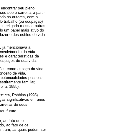
 encontrar seu pleno
s sobre carreira, a partir
ndo os autores, com o
do trabalho (ou ocupação)
a interligada a essas outras
ndo um papel mais ativo do
lazer e dos estilos de vida
, já mencionava a
envolvimento da vida
des e características da
 espaços de sua vida.
ssões como espaço da vida
nceito de vida,
 potencialidades pessoais
tritamente familiar,
eira, 1998).
tinta, Robbins (1998)
ças significativas em anos
arreiras de seus
eu futuro.
, ao fato de os
do, ao fato de os
ontram, as quais podem ser