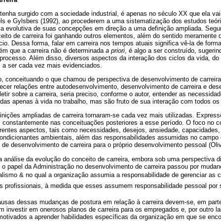
 tenha surgido com a sociedade industrial, é apenas no século XX que ela vai
 e Gylsbers (1992), ao procederem a uma sistematização dos estudos teórico
a evolutiva de suas concepções em direção a uma definição ampliada. Segu
eito de carreira foi ganhando outros elementos, além do sentido meramente 
ício. Dessa forma, falar em carreira nos tempos atuais significa vê-la de form
ém que a carreira não é determinada
a priori
, é algo a ser construído, sugeri
 processo. Além disso, diversos aspectos da interação dos ciclos da vida, do 
a ser cada vez mais evidenciados.
o, conceituando o que chamou de perspectiva de desenvolvimento de carreira
ecer relações entre autodesenvolvimento, desenvolvimento de carreira e des
fletir sobre a carreira, seria preciso, conforme o autor, entender as necessida
adas apenas à vida no trabalho, mas são fruto de sua interação com todos os
inições ampliadas de carreira tornaram-se cada vez mais utilizadas. Expre
m constantemente nas conceituações posteriores a esse período. O foco no co
rentes aspectos, tais como necessidades, desejos, ansiedade, capacidades,
ndicionantes ambientais, além das responsabilidades assumidas no campo es
s de desenvolvimento de carreira para o próprio desenvolvimento pessoal (Oliv
nálise da evolução do conceito de carreira, embora sob uma perspectiva dis
e o papel da Administração no desenvolvimento de carreira passou por mudan
nalismo & no qual a organização assumia a responsabilidade de gerenciar as c
s profissionais, à medida que esses assumem responsabilidade pessoal por s
ausas dessas mudanças de postura em relação à carreira devem-se, em parte
investir em onerosos planos de carreira para os empregados e, por outro la
tivados a aprender habilidades específicas da organização em que se enc