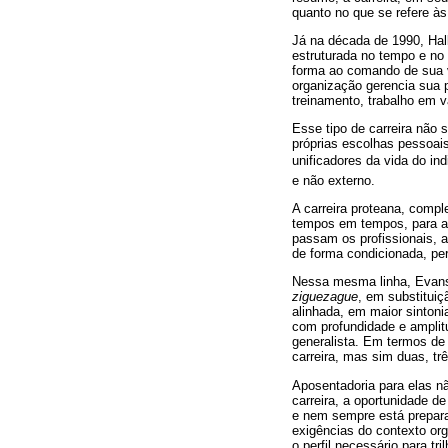
quanto no que se refere às
Já na década de 1990, Hall
estruturada no tempo e no 
forma ao comando de sua v
organização gerencia sua p
treinamento, trabalho em 
Esse tipo de carreira não 
próprias escolhas pessoais
unificadores da vida do ind
e não externo.
A carreira proteana, compl
tempos em tempos, para at
passam os profissionais,
de forma condicionada, per
Nessa mesma linha, Evans 
ziguezague
, em substituiç
alinhada, em maior sinton
com profundidade e amplit
generalista. Em termos de
carreira, mas sim duas, tr
Aposentadoria para elas 
carreira, a oportunidade d
e nem sempre está prepara
exigências do contexto o
o perfil necessário para tri