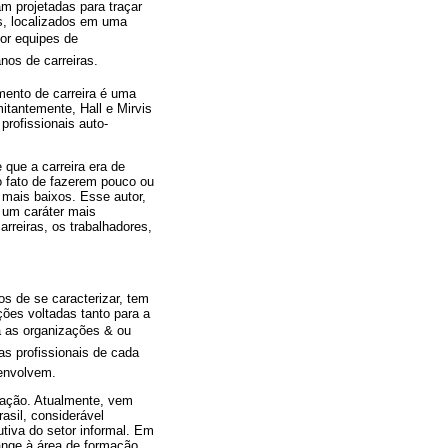
m projetadas para traçar
is, localizados em uma
or equipes de
nos de carreiras.
ento de carreira é uma
tantemente, Hall e Mirvis
rofissionais auto-
que a carreira era de
o fato de fazerem pouco ou
 mais baixos. Esse autor,
, um caráter mais
rreiras, os trabalhadores,
s de se caracterizar, tem
ções voltadas tanto para a
 as organizações & ou
as profissionais de cada
senvolvem.
zação. Atualmente, vem
asil, considerável
tiva do setor informal. Em
ange à área de formação,