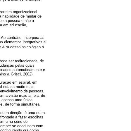
arreira organizacional
a habilidade de mudar de
ue a pessoa e não a
soa em educação,
Ao contrário, incorpora as
os elementos integrativos e
o & sucesso psicológico &
pode ser redirecionada, de
udanças pelas quais
ionados automaticamente e
lho & Grisci, 2002).
uração em espiral, em
al estaria muito mais
senvolvimento de pessoas,
com a visão mais ampla, do
m apenas uma única
es, de forma simultânea.
utra direção: é uma outra
nfrontado a fazer escolhas
 em uma série de
m sempre se coadunam com
e configurando ora como