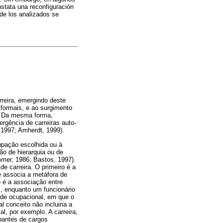
nstata una reconfiguración
 de los analizados se
reira, emergindo deste
 formais, e ao surgimento
). Da mesma forma,
ergência de carreiras auto-
 1997; Amherdt, 1999).
upação escolhida ou à
ão de hierarquia ou de
mer, 1986; Bastos, 1997).
e carreira. O primeiro é a
e associa a metáfora de
 é a associação entre
s, enquanto um funcionário
dade ocupacional, em que o
 conceito não incluiria a
l, por exemplo. A carreira,
upantes de cargos