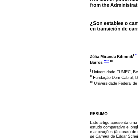
from the Administrati
¿Son estables o cam
en transición de car
I
*
Zélia Miranda Kilimnik
****
III
Barros
I
Universidade FUMEC, Bel
II
Fundação Dom Cabral, Be
III
Universidade Federal de 
RESUMO
Este artigo apresenta uma 
estudo comparativo e longi
e aspirações (âncoras) de
de Carreira
de Edgar Schei