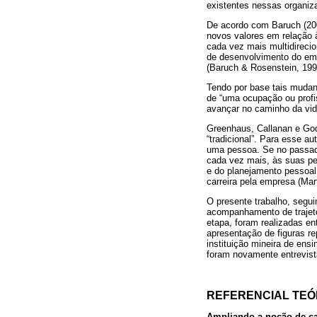
existentes nessas organiz
De acordo com Baruch (200
novos valores em relação 
cada vez mais multidireci
de desenvolvimento do emp
(Baruch & Rosenstein, 199
Tendo por base tais mudan
de “uma ocupação ou profi
avançar no caminho da vida
Greenhaus, Callanan e Go
“tradicional”. Para esse au
uma pessoa. Se no passado
cada vez mais, às suas pe
e do planejamento pessoal 
carreira pela empresa (Mar
O presente trabalho, segui
acompanhamento de trajetó
etapa, foram realizadas en
apresentação de figuras re
instituição mineira de ens
foram novamente entrevista
REFERENCIAL TEÓ
Ampliando a noção de ca