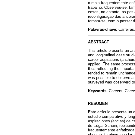
a mais frequentemente enfat
trabalho. Observou-se, ta
casos, no entanto, as pos
reconfiguração das âncoras
tornam-se, com o passar d
Palavras-chave:
Carreiras,
ABSTRACT
This article presents an an
and longitudinal case studi
career aspirations (anchor
applied. The same process 
thus reflecting the importa
tended to remain unchanged
was possible to observe a r
surveyed was observerd to 
Keywords:
Careers, Caree
RESUMEN
Este artículo presenta un 
estudio comparativo y long
aspiraciones (anclas) de c
de Edgar Schein, repitien
frecuentemente enfatizada, 
observó, también, que las 