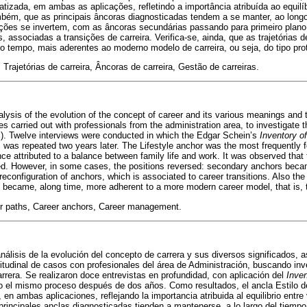
izada, em ambas as aplicações, refletindo a importância atribuída ao equilíbr
mbém, que as principais âncoras diagnosticadas tendem a se manter, ao lon
ições se invertem, com as âncoras secundárias passando para primeiro plano
, associadas a transições de carreira. Verifica-se, ainda, que as trajetórias 
o tempo, mais aderentes ao moderno modelo de carreira, ou seja, do tipo pro
 Trajetórias de carreira, Âncoras de carreira, Gestão de carreiras.
alysis of the evolution of the concept of career and its various meanings and 
es carried out with professionals from the administration area, to investigate t
s). Twelve interviews were conducted in which the Edgar Schein’s
Inventory o
was repeated two years later. The Lifestyle anchor was the most frequently f
nce attributed to a balance between family life and work. It was observed that
. However, in some cases, the positions reversed: secondary anchors became 
econfiguration of anchors, which is associated to career transitions. Also the
became, along time, more adherent to a more modern career model, that is, 
r paths, Career anchors, Career management.
análisis de la evolución del concepto de carrera y sus diversos significados, 
itudinal de casos con profesionales del área de Administración, buscando in
arrera. Se realizaron doce entrevistas en profundidad, con aplicación del
Inven
do el mismo proceso después de dos años. Como resultados, el ancla Estilo d
en ambas aplicaciones, reflejando la importancia atribuida al equilibrio entre 
principales anclas diagnosticadas tienden a mantenerse, a lo largo del tiemp