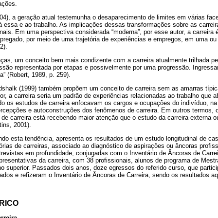
ações.
4), a geração atual testemunha o desaparecimento de limites em várias face
à essa e ao trabalho. As implicações dessas transformações sobre as carreir
onais. Em uma perspectiva considerada “moderna”, por esse autor, a carreira
regado, por meio de uma trajetória de experiências e empregos, em uma ou
2).
ças, um conceito bem mais condizente com a carreira atualmente trilhada pe
ssão representada por etapas e possivelmente por uma progressão. Ingressar
” (Robert, 1989, p. 259).
dshalk (1999) também propõem um conceito de carreira sem as amarras típi
tor, a carreira seria um padrão de experiências relacionadas ao trabalho que 
 os estudos de carreira enfocavam os cargos e ocupações do indivíduo, na a
rcepções e autoconstruções dos fenômenos de carreira. Em outros termos, o 
de carreira está recebendo maior atenção que o estudo da carreira externa 
tins, 2001).
ndo esta tendência, apresenta os resultados de um estudo longitudinal de ca
rias de carreiras, associado ao diagnóstico de aspirações ou âncoras profis
trevistas em profundidade, conjugadas com o Inventário de Âncoras de Carrei
presentativas da carreira, com 38 profissionais, alunos de programa de Mes
ino superior. Passados dois anos, doze egressos do referido curso, que partic
dos e refizeram o Inventário de Âncoras de Carreira, sendo os resultados a
RICO
rreira