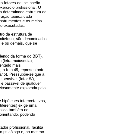
o fatores de inclinação
xercício profissional. O
a determinada estrutura de
ração teórica cada
 instrumentos e os meios
são executadas.
ro da estrutura de
 indivíduo, são denominados
s e os demais, que se
dendo da forma do BBT),
 (letra maiúscula),
sentado mais
, a foto 49, representante
ário). Pressupõe-se que a
e sensível (fator W),
 é passível de qualquer
uciosamente explorada pelo
hipóteses interpretativas,
diferentes) exige uma
mplica também na
orientando, podendo
or profissional, facilita
 ao psicólogo e, ao mesmo