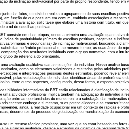
icação da inclinação motivacional por parte do próprio respondente, tendo em v
njunto das fotos, o indivíduo realiza o agrupamento de suas escolhas positi
am), em função do que possuem em comum, emitindo associações a respeito 
finalizar a avaliação, solicita-se que elabore uma história com título, em qu
odo o rol de escolhas positivas.
BT consiste em duas etapas, sendo a primeira uma avaliação quantitativa da
 índice de produtividade (número de escolhas positivas, negativas e indife
ativas/primárias e secundárias) de inclinação motivacional, buscando a clarifi
satisfeitas no âmbito profissional e, ao mesmo tempo, as suas áreas de rej
 comparação dos resultados individuais com o grupo normativo, com o intuit
o grupo de referência do orientando.
a uma avaliação qualitativa das associações do indivíduo. Nessa análise bus
uantitativa, como os elementos valorizados e rejeitados pelas atividades prof
 percepções e interpretações pessoais destes estímulos, podendo revelar ele
ível, pelas verbalizações do indivíduo, identificar áreas de preferência e d
abalho, entre outros aspectos, configurando, dessa forma, o aspecto projetiv
possibilidades informativas do BBT estão relacionadas à clarificação de incli
e uma atividade profissional implica também na adequação do indivíduo à re
lação entre as oportunidades do mundo real e a satisfação das motivações i
o adolescente conheça a si mesmo, suas potencialidades e as característica
ompreender, ainda, a realidade ocupacional em um contexto de rápidas e pro
ômicas, decorrentes do processo de globalização ou mundialização da economi
-se um recurso técnico promissor, uma vez que ao estar baseado em fotos de
va na situação avaliativa, oferece elementos da dinâmica de personalidade (ca