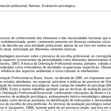
tación profesional, Normas, Evaluación psicológica.
processos de conhecimento dos interesses e das necessidades humanas que 
 multideterminada, porém, certamente presente em diversos contextos sócio-c
 de decisão por uma atividade profissional, apesar de ser foco em muitos es
atual, estimulado por diferentes vertentes teóricas.
abordagens possíveis sobre o processo de escolha profissional, as concepçõ
e aspectos inconscientes da personalidade como elementos determinantes 
lavsky, 1987). A busca da Orientação Profissional estaria, portanto, voltada 
siderados como motivadores de atividades ocupacionais específicas. Obvia
 influência dos aspectos ambientais e sócio-culturais aí interferentes.
entação Profissional no Brasil, houve, na década de 1990, um importante a
s estudos abordaram, em especial, princípios e práticas do processo de Orie
lização de instrumentos psicológicos neste campo de trabalho do psicólogo (M
2006). Estes e outros trabalhos apontam que as técnicas de avaliação psico
e Orientação Profissional/Vocacional, confirmando colocações de Nunes e Le
trumentos de avaliação psicológica, embasamento teórico-metodológico adequ
lizados como técnicas auxiliares na identificação de motivações e necessidad
sso de escolha de uma profissão. As técnicas de avaliação psicológica seria
me & Jacquemin, 1989), fazendo parte de um processo amplo, que leva em