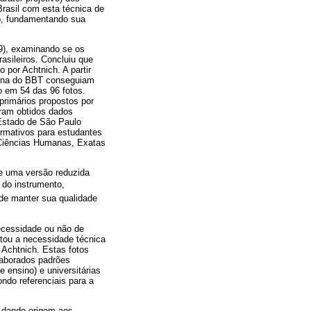
Brasil com esta técnica de
ro, fundamentando sua
9), examinando se os
asileiros. Concluiu que
 por Achtnich. A partir
ulina do BBT conseguiam
o em 54 das 96 fotos.
primários propostos por
oram obtidos dados
 Estado de São Paulo
ormativos para estudantes
e Ciências Humanas, Exatas
de uma versão reduzida
 do instrumento,
 de manter sua qualidade
necessidade ou não de
ultou a necessidade técnica
 Achtnich. Estas fotos
laborados padrões
 ensino) e universitárias
do referenciais para a
, dando origem aos