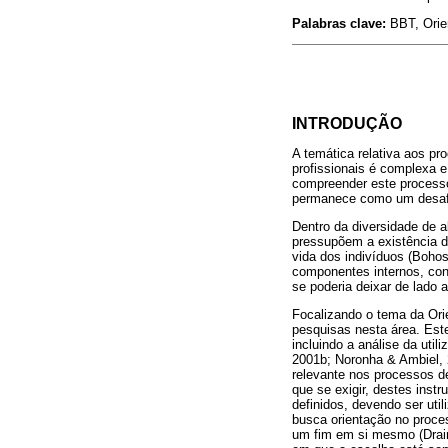
Palabras clave:
BBT, Orien
INTRODUÇÃO
A temática relativa aos 
profissionais é complexa e
compreender este processo
permanece como um desafio 
Dentro da diversidade de 
pressupõem a existência d
vida dos indivíduos (Bohos
componentes internos, con
se poderia deixar de lado a
Focalizando o tema da Ori
pesquisas nesta área. Este
incluindo a análise da uti
2001b; Noronha & Ambiel, 
relevante nos processos d
que se exigir, destes ins
definidos, devendo ser uti
busca orientação no proce
um fim em si mesmo (Drai