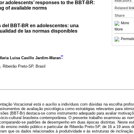
Indicators
for adolescents’ responses to the BBT-BR:
ng of available norms
Related lin
Share
More
s del BBT-BR en adolescentes: una
More
ctualidad de las normas disponibles
Permali
**
Maria Luisa Casillo Jardim-Maran
 Ribeirão Preto-SP, Brasil
entação Vocacional está o auxílio a indivíduos com dúvidas na escolha profis
instrumentos de avaliação psicológica como estratégias relevantes para otimiz
ssões (BBT-Br) destaca-se como instrumento adequado para avaliar motivaçõ
 sócio-cultural brasileira contemporânea. O presente trabalho examinou as no
comparando-se padrões de desempenho em duas épocas distintas. Neste est
 do ensino médio público e particular de Ribeirão Preto-SP, de 16 a 19 anos 
am que os dados relacionados à produtividade e às estruturas de inclinação