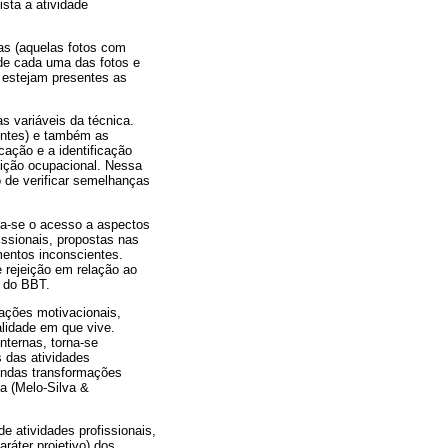
ista a atividade
vas (aquelas fotos com
de cada uma das fotos e
e estejam presentes as
s variáveis da técnica.
rentes) e também as
cação e a identificação
eição ocupacional. Nessa
o de verificar semelhanças
ca-se o acesso a aspectos
issionais, propostas nas
mentos inconscientes.
e rejeição em relação ao
o do BBT.
nações motivacionais,
alidade em que vive.
nternas, torna-se
s das atividades
fundas transformações
a (Melo-Silva &
 atividades profissionais,
ráter projetivo) dos