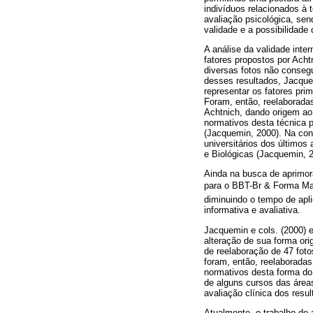
indivíduos relacionados à 
avaliação psicológica, se
validade e a possibilidade
A análise da validade int
fatores propostos por Acht
diversas fotos não consegu
desses resultados, Jacque
representar os fatores pri
Foram, então, reelaborada
Achtnich, dando origem ao
normativos desta técnica 
(Jacquemin, 2000). Na con
universitários dos últimos
e Biológicas (Jacquemin, 2
Ainda na busca de aprimor
para o BBT-Br & Forma Ma
diminuindo o tempo de apl
informativa e avaliativa.
Jacquemin e cols. (2000)
alteração de sua forma orig
de reelaboração de 47 foto
foram, então, reelaborada
normativos desta forma do 
de alguns cursos das área
avaliação clínica dos resu
Atualmente, o trabalho de 