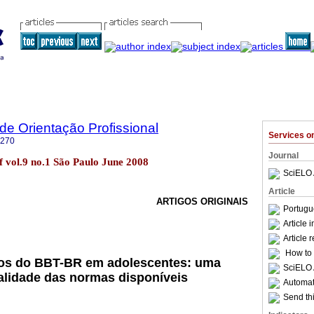
 de Orientação Profissional
Services 
7270
Journal
of vol.9 no.1 São Paulo June 2008
SciELO 
Article
ARTIGOS ORIGINAIS
Portugu
Article 
Article 
How to c
os do BBT-BR em adolescentes: uma
SciELO 
ualidade das normas disponíveis
Automati
Send thi