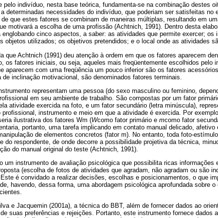
 pelo indivíduo, nesta base teórica, fundamenta-se na combinação destes oit
 a determinadas necessidades do indivíduo, que poderiam ser satisfeitas no e
o de que estes fatores se combinam de maneiras múltiplas, resultando em um
que motivará a escolha de uma profissão (Achtnich, 1991). Dentro desta elabo
a englobando cinco aspectos, a saber: as atividades que permite exercer; os
os objetos utilizados; os objetivos pretendidos; e o local onde as atividades 
nda que Achtnich (1991) deu atenção à ordem em que os fatores aparecem dent
, os fatores iniciais, ou seja, aqueles mais freqüentemente escolhidos pelo
 que aparecem com uma freqüência um pouco inferior são os fatores acessório
ra de inclinação motivacional, são denominados fatores terminais.
nstrumento representam uma pessoa (do sexo masculino ou feminino, depen
rofissional em seu ambiente de trabalho. São compostas por um fator primário
la atividade exercida na foto, e um fator secundário (letra minúscula), repre
 profissional, instrumento e meio em que a atividade é exercida. Por exemplo
seria ilustrativa dos fatores Wm (
W
como fator primário e
m
como fator secund
entaria, portanto, uma tarefa implicando em contato manual delicado, afetivo 
anipulação de elementos concretos (fator m). No entanto, toda foto-estímulo
rte do respondente, de onde decorre a possibilidade projetiva da técnica, min
ação do manual original do teste (Achtnich, 1991).
um instrumento de avaliação psicológica que possibilita ricas informações e 
roposta (escolha de fotos de atividades que agradam, não agradam ou são in
. Este é convidado a realizar decisões, escolhas e posicionamentos, o que i
ade, havendo, dessa forma, uma abordagem psicológica aprofundada sobre o 
cientes.
va e Jacquemin (2001a), a técnica do BBT, além de fornecer dados ao orientad
de suas preferências e rejeições. Portanto, este instrumento fornece dados