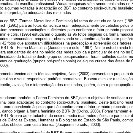
temática da escolha profissional. Várias pesquisas vêm sendo realizadas no 
ndo algumas voltadas à adaptação do BBT ao contexto sócio-cultural brasilei
 de interpretação adequada dos resultados.
erna do BBT (Formas Masculina e Feminina) foi tema do estudo de Nunes (198
nich (1991) para as fotos da técnica eram adequadamente percebidos pelos br
iam provocar associações suficientes para confirmar o fator primário proposto
min e cols. (1996) estudaram o quanto as 96 fotos originais da forma masc
mários e secundários propostos, observando-se a confirmação do fator primári
s 42 fotos que apontaram dificuldades na percepção e apreensão dos fatores 
 BBT-Br - Forma Masculina (Jacquemin e cols., 1997). Neste estudo ainda f
para estudantes do ensino médio das redes pública e particular de ensino no
tinuidade do trabalho deste grupo de pesquisadores, foram colhidos dados n
 anos de graduação (grupos pré-profissionais) de alguns cursos das áreas d
000).
amento técnico desta técnica projetiva, Noce (2003) apresentou a proposta 
sculina e seus respectivos padrões normativos. Buscou otimizar a utilização
icação, avaliação e interpretação dos resultados, porém, com a preocupação
 estudaram também a Forma Feminina do BBT
,
com o objetivo de verificar a 
inal para adaptação ao contexto sócio-cultural brasileiro. Deste trabalho res
s, correspondendo àquelas que não confirmaram o fator primário proposto por
s, dando origem à forma feminina do BBT- Br (Okino, 2003). Foram também e
BBT-Br para as estudantes do ensino médio (das redes pública e particular de
s de Ciências Exatas, Humanas e Biológicas no Estado de São Paulo, compon
ltados obtidos com essa técnica (Jacquemin e cols., 2003).
adaptação e normatização do BBT-Br para o contexto brasileiro foi concluído