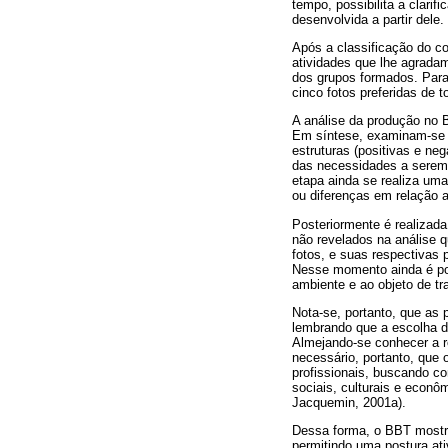
tempo, possibilita a clarif
desenvolvida a partir dele.
Após a classificação do co
atividades que lhe agrad
dos grupos formados. Para 
cinco fotos preferidas de t
A análise da produção no B
Em síntese, examinam-se o
estruturas (positivas e neg
das necessidades a serem 
etapa ainda se realiza uma
ou diferenças em relação a
Posteriormente é realizad
não revelados na análise q
fotos, e suas respectivas
Nesse momento ainda é poss
ambiente e ao objeto de tr
Nota-se, portanto, que as 
lembrando que a escolha d
Almejando-se conhecer a re
necessário, portanto, que 
profissionais, buscando c
sociais, culturais e econ
Jacquemin, 2001a).
Dessa forma, o BBT mostra
permitindo uma postura ati