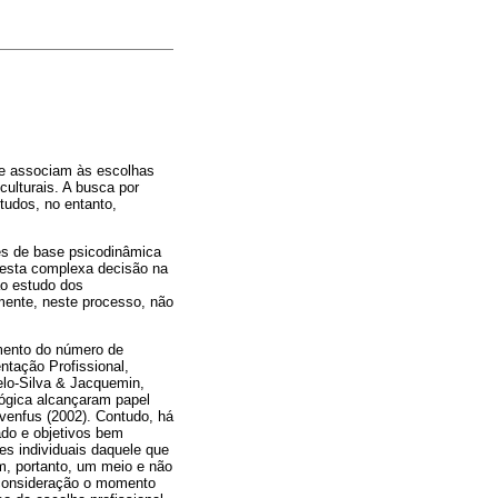
se associam às escolhas
ulturais. A busca por
tudos, no entanto,
es de base psicodinâmica
desta complexa decisão na
ao estudo dos
mente, neste processo, não
umento do número de
ntação Profissional,
elo-Silva & Jacquemin,
lógica alcançaram papel
venfus (2002). Contudo, há
ado e objetivos bem
es individuais daquele que
m, portanto, um meio e não
 consideração o momento