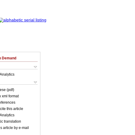
on Demand
Analytics
ese (pdf)
in xml format
references
ite this article
Analytics
c translation
s article by e-mail