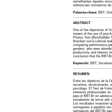
semelhantes àqueles encon
referenciais normativos d
Palavras-chave:
BBT, Orie
ABSTRACT
One of the objectives of V
means of the use of psycho
Photos Test (Berufsbilder 
Brazilian socio-cultural r
comparing performance patte
genders, who were attendin
productivity and interest s
conclusion that the BBT-Br
Keywords:
BBT, Vocationa
RESUMEN
Entre los objetivos de la O
recurrirse, técnicamente, 
psicólogo. El Test de Fot
intereses profesionales en
para el BBT-Br en adolesc
estudiantes de tercer año
Los resultados muestran qu
semejantes a aquellos enco
normativos del BBT-Br pa