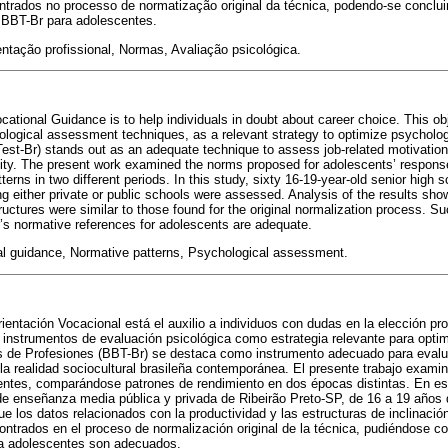
trados no processo de normatização original da técnica, podendo-se conclui
o BBT-Br para adolescentes.
ntação profissional, Normas, Avaliação psicológica.
ocational Guidance is to help individuals in doubt about career choice. This o
logical assessment techniques, as a relevant strategy to optimize psycholog
Test-Br) stands out as an adequate technique to assess job-related motivations
eality. The present work examined the norms proposed for adolescents’ respons
rns in two different periods. In this study, sixty 16-19-year-old senior high 
g either private or public schools were assessed. Analysis of the results show
tructures were similar to those found for the original normalization process. Su
’s normative references for adolescents are adequate.
l guidance, Normative patterns, Psychological assessment.
rientación Vocacional está el auxilio a individuos con dudas en la elección pr
a instrumentos de evaluación psicológica como estrategia relevante para optimi
os de Profesiones (BBT-Br) se destaca como instrumento adecuado para evalu
 la realidad sociocultural brasileña contemporánea. El presente trabajo exam
entes, comparándose patrones de rendimiento en dos épocas distintas. En es
 de enseñanza media pública y privada de Ribeirão Preto-SP, de 16 a 19 año
e los datos relacionados con la productividad y las estructuras de inclinació
ntrados en el proceso de normalización original de la técnica, pudiéndose con
ra adolescentes son adecuados.