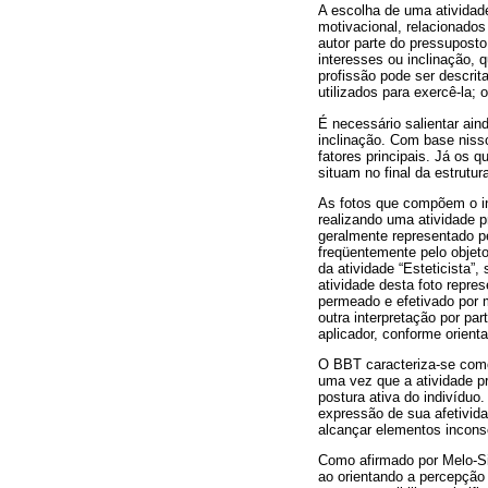
A escolha de uma atividade
motivacional, relacionados
autor parte do pressupost
interesses ou inclinação, 
profissão pode ser descrit
utilizados para exercê-la; 
É necessário salientar ai
inclinação. Com base nisso
fatores principais. Já os
situam no final da estrutu
As fotos que compõem o i
realizando uma atividade p
geralmente representado pe
freqüentemente pelo objeto
da atividade “Esteticista”, 
atividade desta foto repres
permeado e efetivado por m
outra interpretação por pa
aplicador, conforme orient
O BBT caracteriza-se como 
uma vez que a atividade p
postura ativa do indivíduo
expressão de sua afetivid
alcançar elementos incons
Como afirmado por Melo-Sil
ao orientando a percepção 