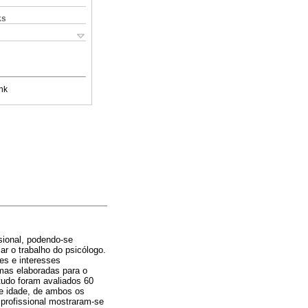
ks
nk
sional, podendo-se
ar o trabalho do psicólogo.
es e interesses
rmas elaboradas para o
udo foram avaliados 60
de idade, de ambos os
 profissional mostraram-se