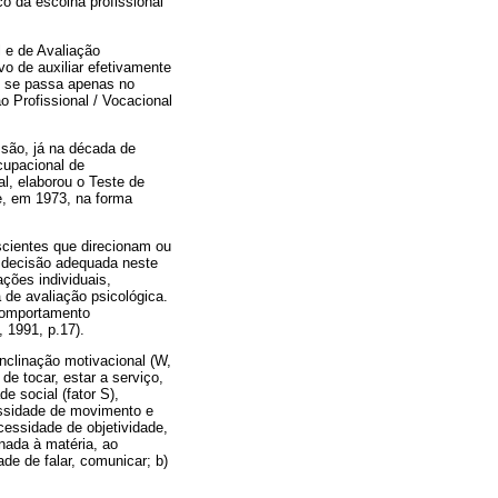
o da escolha profissional
l e de Avaliação
vo de auxiliar efetivamente
o se passa apenas no
 Profissional / Vocacional
ssão, já na década de
cupacional de
al, elaborou o Teste de
e, em 1973, na forma
scientes que direcionam ou
r decisão adequada neste
ções individuais,
 de avaliação psicológica.
comportamento
 1991, p.17).
inclinação motivacional (W,
e tocar, estar a serviço,
de social (fator S),
ssidade de movimento e
cessidade de objetividade,
onada à matéria, ao
ade de falar, comunicar; b)