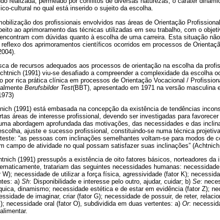
o realizada, permeado por conflitos de diversas naturezas, o caráter dinâmic
o-cultural no qual está inserido o sujeito da escolha.
bilização dos profissionais envolvidos nas áreas de Orientação Profissiona
peito ao aprimoramento das técnicas utilizadas em seu trabalho, com o objeti
 encontram com dúvidas quanto à escolha de uma carreira. Esta situação nã
reflexo dos aprimoramentos científicos ocorridos em processos de Orientação
2004).
usca de recursos adequados aos processos de orientação na escolha da profi
Achtnich (1991) viu-se desafiado a compreender a complexidade da escolha o
 por rica prática clínica em processos de Orientação Vocacional / Profission
inalmente
Berufsbilder Test
(BBT), apresentado em 1971 na versão masculina 
1973)
tnich (1991) está embasada na concepção da existência de tendências incon
tas áreas de interesse profissional, devendo ser investigadas para favorece
uma abordagem aprofundada das motivações, das necessidades e das inclina
scolha, ajuste e sucesso profissional, constituindo-se numa técnica projetiva
 teste: “as pessoas com inclinações semelhantes voltam-se para modos de 
 campo de atividade no qual possam satisfazer suas inclinações” (Achtnich,
nich (1991) pressupôs a existência de oito fatores básicos, norteadores da 
uematicamente, tratariam das seguintes necessidades humanas: necessidade d
r W); necessidade de utilizar a força física, agressividade (fator K); necessida
ntes: a)
Sh
: Disponibilidade e interesse pelo outro, ajudar, cuidar; b)
Se
: nece
uica, dinamismo; necessidade estética e de estar em evidência (fator Z); ne
cessidade de imaginar, criar (fator G); necessidade de possuir, de reter, relaci
M); necessidade oral (fator O), subdividida em duas vertentes: a)
Or
: necessid
 alimentar.