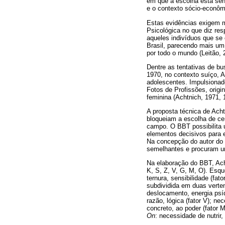
em que a escolha está send
e o contexto sócio-econômic
Estas evidências exigem mo
Psicológica no que diz res
aqueles indivíduos que se
Brasil, parecendo mais um 
por todo o mundo (Leitão, 
Dentre as tentativas de b
1970, no contexto suíço, 
adolescentes. Impulsionado
Fotos de Profissões, orig
feminina (Achtnich, 1971, 
A proposta técnica de Ach
bloqueiam a escolha de cer
campo. O BBT possibilita 
elementos decisivos para e
Na concepção do autor do
semelhantes e procuram um
Na elaboração do BBT, Acht
K, S, Z, V, G, M, O). Esq
ternura, sensibilidade (fato
subdividida em duas verte
deslocamento, energia psíq
razão, lógica (fator V); ne
concreto, ao poder (fator 
On
: necessidade de nutrir,