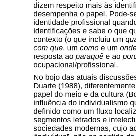
dizem respeito mais às identi
desempenha o papel. Pode-se
identidade profissional quand
identificações e sabe o que 
contexto (o que incluiu um
qu
com
que
, um
como
e um
ond
resposta ao
para
quê
e ao
por
ocupacional/profissional.
No bojo das atuais discussões
Duarte (1988), diferentement
papel do meio e da cultura (Bo
influência do individualismo
definido como um fluxo locali
segmentos letrados e intelec
sociedades modernas, cujo ac