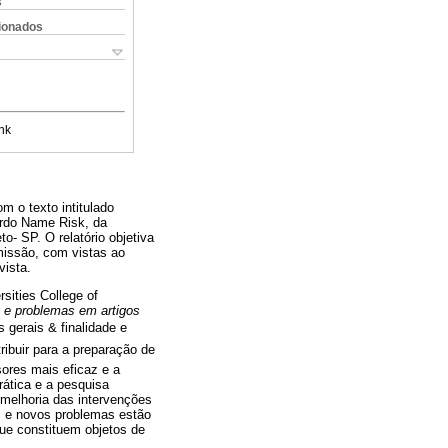
s
cionados
nk
m o texto intitulado
ardo Name Risk, da
o- SP. O relatório objetiva
missão, com vistas ao
vista.
ities College of
s e problemas em artigos
gerais & finalidade e
ribuir para a preparação de
isores mais eficaz e a
rática e a pesquisa
melhoria das intervenções
s e novos problemas estão
e constituem objetos de