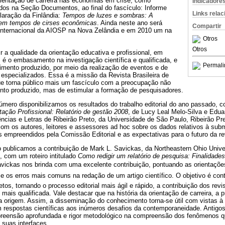
rientação de carreira nas economias em crise, como
Indicadore
dos na Seção Documentos, ao final do fascículo: Informe
Links rela
laração da Finlândia:
Tempos de luzes e sombras: A
 em tempos de cirses econômicas
. Ainda neste ano será
Compartir
 internacional da AIOSP na Nova Zelândia e em 2010 um na
Otros
Otros
 a qualidade da orientação educativa e profissional, em
 é o embasamento na investigação científica e qualificada, e
Permali
mento produzido, por meio da realização de eventos e de
especializados. Essa é a missão da Revista Brasileira de
que torna público mais um fascículo com a preocupação não
ento produzido, mas de estimular a formação de pesquisadores.
mero disponibilizamos os resultados do trabalho editorial do ano passado, co
ntação Profissional: Relatório de gestão 2008
, de Lucy Leal Melo-Silva e Edu
ências e Letras de Ribeirão Preto, da Universidade de São Paulo, Ribeirão Pret
com os autores, leitores e assessores ad hoc sobre os dados relativos à sub
empreendidos pela Comissão Editorial e as expectativas para o futuro da re
blicamos a contribuição de Mark L. Savickas, da Northeastern Ohio Univers
 com um roteiro intitulado
Como redigir um relatório de pesquisa: Finalidade
vickas nos brinda com uma excelente contribuição, pontuando as orientações 
 e os erros mais comuns na redação de um artigo científico. O objetivo é cont
etos, tornando o processo editorial mais ágil e rápido, a contribuição dos rev
ais qualificada. Vale destacar que na história da orientação de carreira, a p
 origem. Assim, a disseminação do conhecimento torna-se útil com vistas à 
m respostas científicas aos inúmeros desafios da contemporaneidade. Antigo
ensão aprofundada e rigor metodológico na compreensão dos fenômenos qu
 suas interfaces.