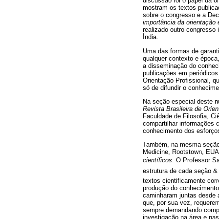
discussão foi o papel da o
mostram os textos publica
sobre o congresso e a Dec
importância da orientação
realizado outro congresso
Índia.
Uma das formas de garantir
qualquer contexto e época,
a disseminação do conheci
publicações em periódicos 
Orientação Profissional, 
só de difundir o conhecim
Na seção especial deste nú
Revista Brasileira de Orie
Faculdade de Filosofia, Ci
compartilhar informações 
conhecimento dos esforços 
Também, na mesma seção pu
Medicine, Rootstown, EUA,
científicos
. O Professor Sa
estrutura de cada seção &
textos cientificamente corr
produção do conhecimento m
caminharam juntas desde a
que, por sua vez, requere
sempre demandando compre
investigação na área e nas