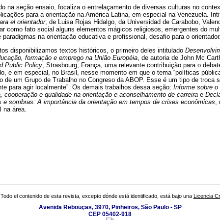
do na seção ensaio, focaliza o entrelaçamento de diversas culturas no contex
icações para a orientação na América Latina, em especial na Venezuela. Int
ara el orientador
, de Luisa Rojas Hidalgo, da Universidad de Carabobo, Valen
sar como fato social alguns elementos mágicos religiosos, emergentes do mu
 paradigmas na orientação educativa e profissional, desafio para o orientador
 disponibilizamos textos históricos, o primeiro deles intitulado
Desenvolvim
ducação, formação e emprego na União Européia
, de autoria de John Mc Car
d Public Policy
, Strasbourg, França, uma relevante contribuição para o debate
o, e em especial, no Brasil, nesse momento em que o tema “políticas públic
foco de um Grupo de Trabalho no Congreso da ABOP. Esse é um tipo de troca 
nte para agir localmente”. Os demais trabalhos dessa seção:
Informe sobre o
 cooperação e qualidade na orientação e aconselhamento de carreira
e
Decl
 e sombras: A importância da orientação em tempos de crises econômicas
,
 na área.
Todo el contenido de esta revista, excepto dónde está identificado, está bajo una
Licencia 
Avenida Rebouças, 3970, Pinheiros, São Paulo - SP
CEP 05402-918