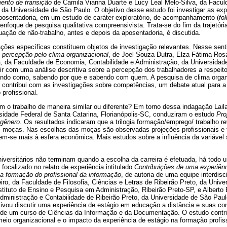
nto de transição
de Camila Vianna Duarte e Lucy Leal Melo-Silva, da Faculd
, da Universidade de São Paulo. O objetivo desse estudo foi investigar as ex
osentadoria, em um estudo de caráter exploratório, de acompanhamento (
fo
nfoque de pesquisa qualitativa compreensivista. Trata-se do fim da trajetóri
tuação de não-trabalho, antes e depois da aposentadoria, é discutida.
ções específicas constituem objetos de investigação relevantes. Nesse senti
ua percepção pelo clima organizacional
, de Joel Souza Dutra, Elza Fátima Ros
a, da Faculdade de Economia, Contabilidade e Administração, da Universida
uir com uma análise descritiva sobre a percepção dos trabalhadores a respei
abendo como, sabendo por que e sabendo com quem. A pesquisa de clima organi
e contribui com as investigações sobre competências, um debate atual para 
profissional.
o trabalho de maneira similar ou diferente? Em torno dessa indagação Laila 
sidade Federal de Santa Catarina, Florianópolis-SC, conduziram o estudo
Pro
 gênero
. Os resultados indicaram que a trilogia formação/emprego/ trabalho re
s moças. Nas escolhas das moças são observadas projeções profissionais e 
em-se mais à esfera econômica. Mais estudos sobre a influência da variável
iversitários não terminam quando a escolha da carreira é efetuada, há todo
focalizado no relato de experiência intitulado
Contribuições de uma experiên
a formação do profissional da informação
, de autoria de uma equipe interdisci
o, da Faculdade de Filosofia, Ciências e Letras de Ribeirão Preto, da Unive
nstituto de Ensino e Pesquisa em Administração, Ribeirão Preto-SP, e Alberto
ministração e Contabilidade de Ribeirão Preto, da Universidade de São Paul
etivou discutir uma experiência de estágio em educação a distância e suas co
s de um curso de Ciências da Informação e da Documentação. O estudo contri
eio organizacional e o impacto da experiência de estágio na formação profiss