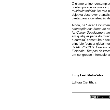
O último artigo, contempla
contemporâneo e suas impl
multiculturalidad: Un reto p
objetiva descrever e anali
pauta para a construção de
Ainda, na Seção Documentos
orientação nas áreas de e
for Career Development an
em qualquer parte do mund
e carreira” constituirá o 
princípio “pensar globalme
da IAEVG-2009: Coerência,
Finlandia
.
Tempos de luzes
um congresso internacional
Lucy Leal Melo-Silva
Editora Científica