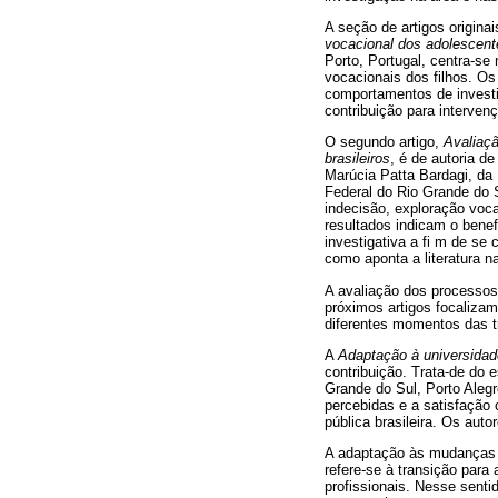
A seção de artigos origina
vocacional dos adolescent
Porto, Portugal, centra-se
vocacionais dos filhos. O
comportamentos de investi
contribuição para interven
O segundo artigo,
Avaliaçã
brasileiros
, é de autoria d
Marúcia Patta Bardagi, da 
Federal do Rio Grande do S
indecisão, exploração voca
resultados indicam o bene
investigativa a fi m de s
como aponta a literatura n
A avaliação dos processos
próximos artigos focaliza
diferentes momentos das tra
A
Adaptação à universidad
contribuição. Trata-de do 
Grande do Sul, Porto Alegr
percebidas e a satisfação
pública brasileira. Os aut
A adaptação às mudanças n
refere-se à transição para
profissionais. Nesse sentid