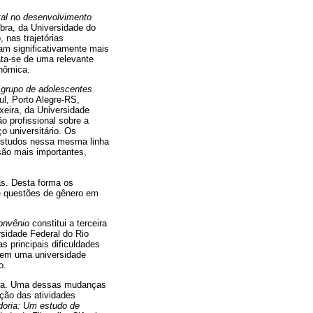
ntal no desenvolvimento
bra, da Universidade do
 nas trajetórias
am significativamente mais
ta-se de uma relevante
onômica.
 grupo de adolescentes
ul, Porto Alegre-RS,
xeira, da Universidade
o profissional sobre a
o universitário. Os
 estudos nessa mesma linha
são mais importantes,
as. Desta forma os
e questões de gênero em
onvênio
constitui a terceira
rsidade Federal do Rio
s principais dificuldades
o em uma universidade
o.
eira. Uma dessas mudanças
ação das atividades
doria: Um estudo de