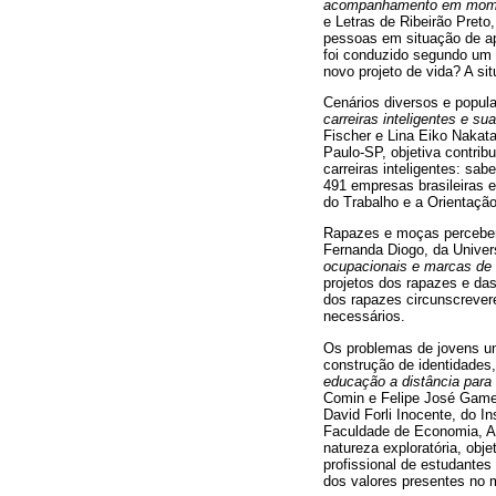
acompanhamento em mome
e Letras de Ribeirão Preto
pessoas em situação de ap
foi conduzido segundo um e
novo projeto de vida? A si
Cenários diversos e popula
carreiras inteligentes e s
Fischer e Lina Eiko Nakat
Paulo-SP, objetiva contrib
carreiras inteligentes: s
491 empresas brasileiras 
do Trabalho e a Orientação 
Rapazes e moças percebem 
Fernanda Diogo, da Univer
ocupacionais e marcas de
projetos dos rapazes e da
dos rapazes circunscrever
necessários.
Os problemas de jovens un
construção de identidades, 
educação a distância para 
Comin e Felipe José Gameir
David Forli Inocente, do I
Faculdade de Economia, Ad
natureza exploratória, obj
profissional de estudante
dos valores presentes no m