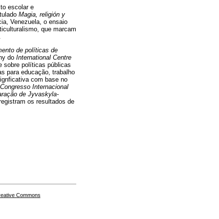
to escolar e
itulado
Magia, religión y
cia, Venezuela, o ensaio
lticulturalismo, que marcam
.
ento de políticas de
thy do
International Centre
 sobre políticas públicas
as para educação, trabalho
signficativa com base no
 Congresso Internacional
aração de Jyvaskyla-
 registram os resultados de
Creative Commons