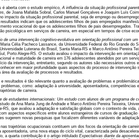
is é aberta com o estudo empírico,
A influência da situação profissional pare
es
, de Joana Mafalda Sobral, Carlos Manuel Gonçalves e Joaquim Luís Coim
 no impacto da situação profissional parental, seja de emprego ou desemprego,
s resultados indicam que os adolescentes filhos de pais empregados manifest
mento vocacional do que os adolescentes filhos de pais desempregados. Tra
ção psicológica em serviços de carreira, em especial em tempos de crise ec
o de uma intervenção cognitivo-evolutiva em orientação profissional com um
e Maria Célia Pacheco Lassance, da Universidade Federal do Rio Grande do S
Universidade Luterana do Brasil, Santa Maria-RS e Marco Antônio Pereira Tei
ul, Porto Alegre-RS. O estudo avaliou o impacto da intervenção em orientaçã
cional e maturidade de carreira em 176 adolescentes atendidos por um serviç
fício da intervenção, entretanto, segundo os autores são necessários outros
e conhecer em maior profundidade quais aspectos do processo de intervenção 
a área da avaliação de processos e resultados.
 e resultados é tão relevante quanto a avaliação de problemas e problemátic
m problemas, como: adaptação à universidade, aposentadoria, competências 
jetórias de carreira.
e de estudantes internacionais: Um estudo com alunos de um programa de c
estudo de Ana Maria Jung de Andrade e Marco Antônio Pereira Teixeira, Unive
e-RS, que avaliou a adaptação e satisfação globais com o contexto de vida, a
 com aspectos específicos entre alunos estrangeiros de cursos de graduaçã
ores sugerem novas pesquisas que focalizem diferentes variáveis de adaptaçã
as trajetórias ocupacionais contituem um dos focos da orientação de carr
 a aposentadoria, uma nova etapa do ciclo vital, caracterizada pela desaceler
o, a quarta contribuição é o artigo intitulado
Expectativas diante da aposenta