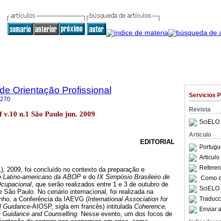
 de Orientação Profissional
Servicios 
7270
Revista
f v.10 n.1 São Paulo jun. 2009
SciELO 
Articulo
EDITORIAL
Portugu
Articul
Referenc
1), 2009, foi concluído no contexto da preparação e
o Latino-americano da ABOP
e do
IX Simpósio Brasileiro de
Como ci
Ocupacional
, que serão realizados entre 1 e 3 de outubro de
SciELO 
 São Paulo. No cenário internacional, foi realizada na
Traducc
junho, a Conferência da IAEVG (
International Association for
l Guidance
-AIOSP, sigla em francês) intitulada
Coherence,
Enviar a
n Guidance and Counselling
. Nesse evento, um dos focos de