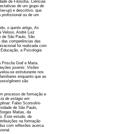
ade de Filosofia, Ciências
pectativas de um grupo de
llow-up
) e descritivo, que
a profissional ou de um
do, o quinto artigo,
As
a Veloso, André Luiz
de de São Paulo, São
to das competências das
zacional foi realizada com
a Educação, a Psicologia
Priscila Graf e Maria
jeções juvenis: Visões
velou-se estruturante nos
familiares enquanto que as
 sexo/gênero são
 um processo de formação e
cia de estágio em
plinar: Fabio Scorsolini-
rsidade de São Paulo,
 Borges Matias, da
o. Este estudo, de
ntribuições na formação
bui com reflexões acerca
ional.