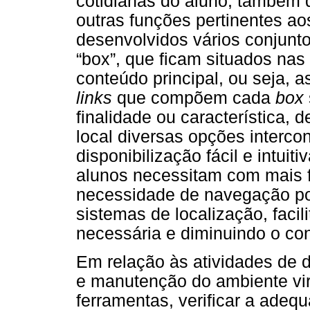
cotidianas do aluno, também 
outras funções pertinentes ao
desenvolvidos vários conjunt
“box”, que ficam situados nas 
conteúdo principal, ou seja, a
links
que compõem cada
box
finalidade ou característica,
local diversas opções interco
disponibilização fácil e intuit
alunos necessitam com mais f
necessidade de navegação p
sistemas de localização, faci
necessária e diminuindo o c
Em relação às atividades de d
e manutenção do ambiente virt
ferramentas, verificar a adeq