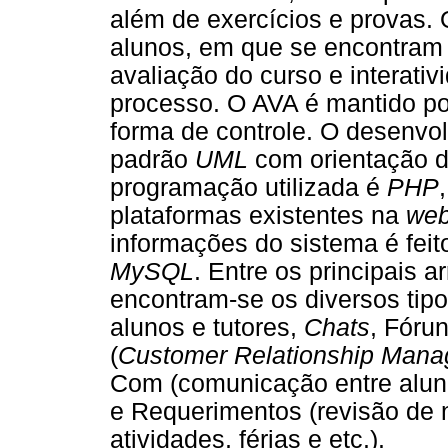
além de exercícios e provas. 
alunos, em que se encontram 
avaliação do curso e interativ
processo. O AVA é mantido po
forma de controle. O desenvo
padrão
UML
com orientação d
programação utilizada é
PHP
plataformas existentes na
we
informações do sistema é feit
MySQL
. Entre os principais a
encontram-se os diversos tip
alunos e tutores,
Chats
, Fóru
(
Customer Relationship Man
Com (comunicação entre aluno
e Requerimentos (revisão de 
atividades, férias e etc.).