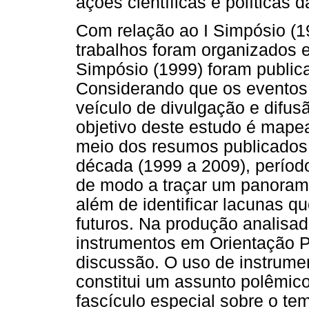
ações científicas e política
Com relação ao I Simpósio (19
trabalhos foram organizados 
Simpósio (1999) foram publica
Considerando que os eventos 
veículo de divulgação e difus
objetivo deste estudo é mape
meio dos resumos publicado
década (1999 a 2009), períod
de modo a traçar um panorama
além de identificar lacunas q
futuros. Na produção analisa
instrumentos em Orientação P
discussão. O uso de instrumen
constitui um assunto polêmic
fascículo especial sobre o t