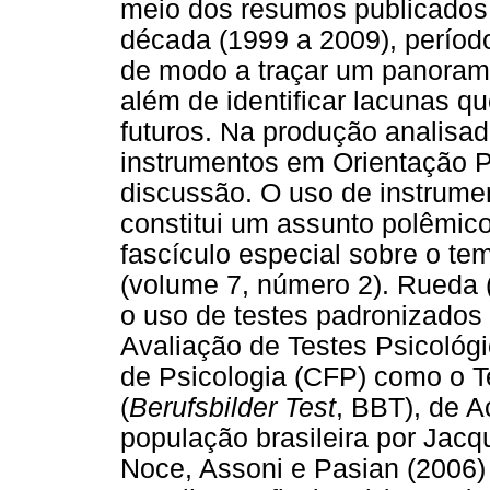
meio dos resumos publicado
década (1999 a 2009), períod
de modo a traçar um panorama
além de identificar lacunas q
futuros. Na produção analisa
instrumentos em Orientação P
discussão. O uso de instrumen
constitui um assunto polêmic
fascículo especial sobre o t
(volume 7, número 2). Rueda (
o uso de testes padronizados
Avaliação de Testes Psicológ
de Psicologia (CFP) como o T
(
Berufsbilder Test
, BBT), de A
população brasileira por Jac
Noce, Assoni e Pasian (2006)