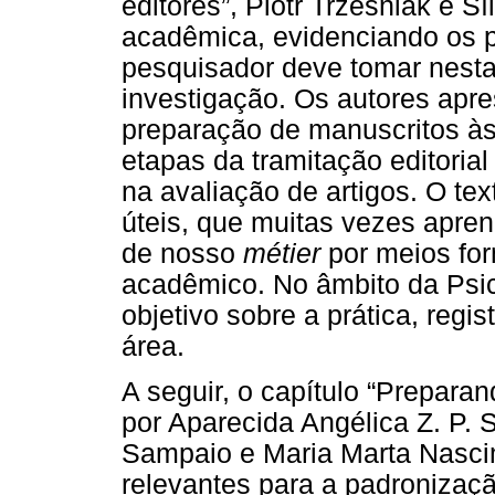
editores”, Piotr Trzesniak e S
acadêmica, evidenciando os p
pesquisador deve tomar nesta 
investigação. Os autores apre
preparação de manuscritos às 
etapas da tramitação editorial
na avaliação de artigos. O te
úteis, que muitas vezes apre
de nosso
métier
por meios for
acadêmico. No âmbito da Psic
objetivo sobre a prática, regi
área.
A seguir, o capítulo “Preparan
por Aparecida Angélica Z. P. 
Sampaio e Maria Marta Nasci
relevantes para a padronizaçã