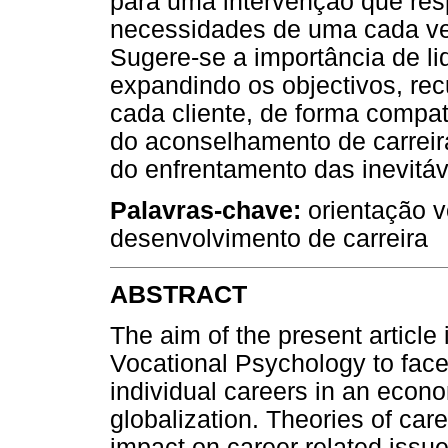
para uma intervenção que res
necessidades de uma cada vez
Sugere-se a importância de l
expandindo os objectivos, re
cada cliente, de forma compa
do aconselhamento de carrei
do enfrentamento das inevitáv
Palavras-chave:
orientação v
desenvolvimento de carreira
ABSTRACT
The aim of the present article 
Vocational Psychology to face 
individual careers in an econ
globalization. Theories of ca
impact on career related iss