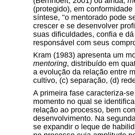
(Bernhoeft, 2001) ou ainda,
m
(protegido), em conformidade
síntese, "o mentorado pode s
crescer e se desenvolver prof
suas dificuldades, confia e d
responsável com seus comprom
Kram (1983) apresenta um mo
mentoring
, distribuído em qua
a evolução da relação entre me
cultivo, (c) separação, (d) red
A primeira fase caracteriza-se
momento no qual se identific
relação ao processo, bem co
desenvolvimento. Na segunda, 
se expandir o leque de habil