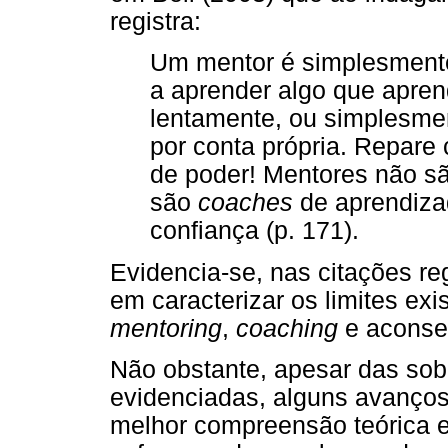
registra:
Um mentor é simplesmente
a aprender algo que apren
lentamente, ou simplesme
por conta própria. Repare
de poder! Mentores não sã
são
coaches
de aprendizad
confiança (p. 171).
Evidencia-se, nas citações reg
em caracterizar os limites ex
mentoring
,
coaching
e aconse
Não obstante, apesar das so
evidenciadas, alguns avanço
melhor compreensão teórica e