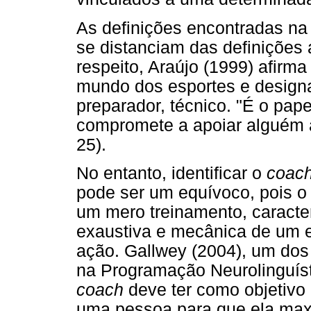
As definições encontradas na 
se distanciam das definições 
respeito, Araújo (1999) afirm
mundo dos esportes e designa 
preparador, técnico. "É o pa
compromete a apoiar alguém a 
25).
No entanto, identificar o
coac
pode ser um equívoco, pois 
um mero treinamento, caracter
exaustiva e mecânica de um e
ação. Gallwey (2004), um dos
na Programação Neurolinguísti
coach
deve ter como objetivo l
uma pessoa para que ela ma