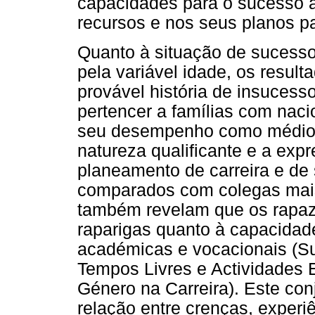
capacidades para o sucesso
recursos e nos seus planos pa
Quanto à situação de sucesso
pela variável idade, os resu
provável história de insucess
pertencer a famílias com naci
seu desempenho como médio o
natureza qualificante e a exp
planeamento de carreira e de
comparados com colegas mais
também revelam que os rapaz
raparigas quanto à capacidad
académicas e vocacionais (S
Tempos Livres e Actividades 
Género na Carreira). Este co
relação entre crenças, experi