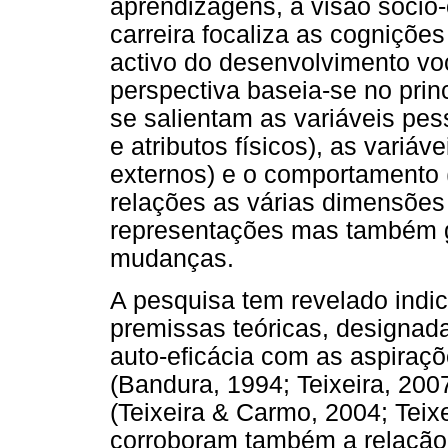
aprendizagens, a visão sócio
carreira focaliza as cogniçõe
activo do desenvolvimento voc
perspectiva baseia-se no princ
se salientam as variáveis pes
e atributos físicos), as variá
externos) e o comportamento 
relações as várias dimensões 
representações mas também g
mudanças.
A pesquisa tem revelado indic
premissas teóricas, designad
auto-eficácia com as aspiraç
(Bandura, 1994; Teixeira, 200
(Teixeira & Carmo, 2004; Teix
corroboram também a relação 