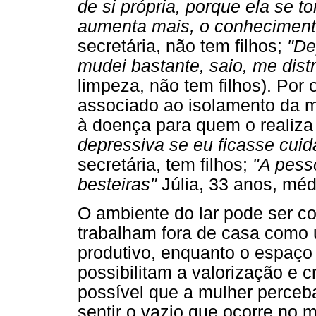
de si própria, porque ela se t
aumenta mais, o conhecimen
secretária, não tem filhos;
"De
mudei bastante, saio, me distr
limpeza, não tem filhos). Por 
associado ao isolamento da m
à doença para quem o realiza
depressiva se eu ficasse cui
secretária, tem filhos;
"A pess
besteiras"
Júlia, 33 anos, médi
O ambiente do lar pode ser c
trabalham fora de casa como
produtivo, enquanto o espaço p
possibilitam a valorização e 
possível que a mulher perceb
sentir o vazio que ocorre no 