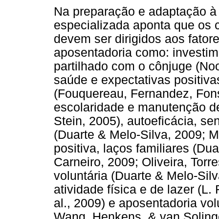
Na preparação e adaptação à a
especializada aponta que os
devem ser dirigidos aos fator
aposentadoria como: investim
partilhado com o cônjuge (Noo
saúde e expectativas positiv
(Fouquereau, Fernandez, Fonse
escolaridade e manutenção d
Stein, 2005), autoeficácia, se
(Duarte & Melo-Silva, 2009; Mu
positiva, laços familiares (Du
Carneiro, 2009; Oliveira, Torr
voluntária (Duarte & Melo-Sil
atividade física e de lazer (L
al., 2009) e aposentadoria vo
Wang, Henkens, & van Solinge