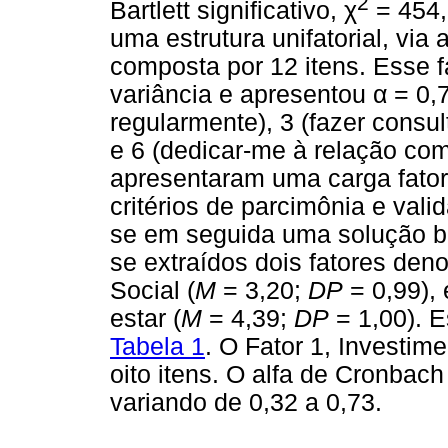
2
Bartlett significativo,
χ
= 454,
uma estrutura unifatorial, via 
composta por 12 itens. Esse f
variância e apresentou
α
= 0,7
regularmente), 3 (fazer cons
e 6 (dedicar-me à relação co
apresentaram uma carga fator
critérios de parcimônia e vali
se em seguida uma solução bif
se extraídos dois fatores de
Social (
M
= 3,20;
DP
= 0,99),
estar (
M
= 4,39;
DP
= 1,00). E
Tabela 1
. O Fator 1, Investim
oito itens. O alfa de Cronbach
variando de 0,32 a 0,73.