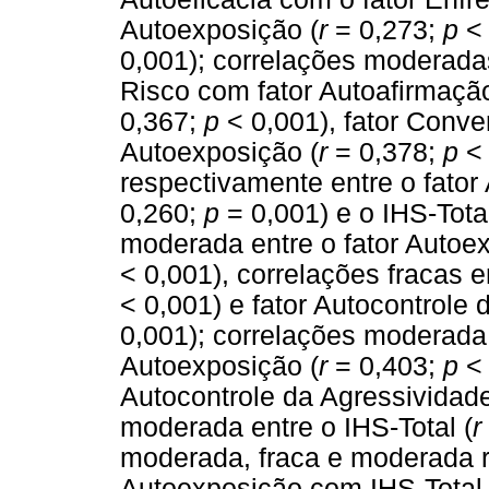
Autoexposição (
r
= 0,273;
p
< 
0,001); correlações moderada
Risco com fator Autoafirmação
0,367;
p
< 0,001), fator Conve
Autoexposição (
r
= 0,378;
p
< 
respectivamente entre o fator
0,260;
p
= 0,001) e o IHS-Total
moderada entre o fator Autoex
< 0,001), correlações fracas e
< 0,001) e fator Autocontrole 
0,001); correlações moderada
Autoexposição (
r
= 0,403;
p
< 
Autocontrole da Agressividade
moderada entre o IHS-Total (
r
moderada, fraca e moderada r
Autoexposição com IHS-Total 