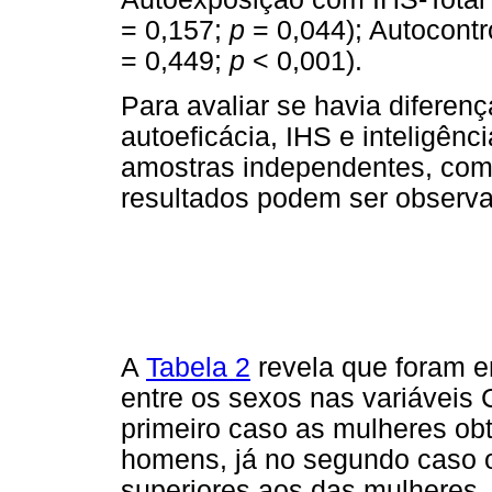
= 0,157;
p
= 0,044); Autocontr
= 0,449;
p
< 0,001).
Para avaliar se havia diferen
autoeficácia, IHS e inteligênc
amostras independentes, com 
resultados podem ser observ
A
Tabela 2
revela que foram en
entre os sexos nas variáveis 
primeiro caso as mulheres ob
homens, já no segundo caso 
superiores aos das mulheres.