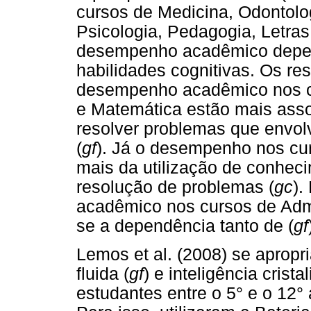
cursos de Medicina, Odontolog
Psicologia, Pedagogia, Letras
desempenho acadêmico depend
habilidades cognitivas. Os r
desempenho acadêmico nos cu
e Matemática estão mais asso
resolver problemas que envol
(
gf
). Já o desempenho nos cu
mais da utilização de conhec
resolução de problemas (
gc
).
acadêmico nos cursos de Admi
se a dependência tanto de (
gf
Lemos et al. (2008) se apropr
fluida (
gf
) e inteligência crista
estudantes entre o 5° e o 12°