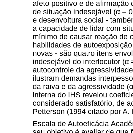
afeto positivo e de afirmação
de situação indesejável (
α
= 0
e desenvoltura social - tamb
a capacidade de lidar com sit
mínimo de causar reação de o
habilidades de autoexposição
novas - são quatro itens env
indesejável do interlocutor (
α
=
autocontrole da agressividade
ilustram demandas interpesso
da raiva e da agressividade (
interna do IHS revelou coefic
considerado satisfatório, de 
Petterson (1994 citado por A. 
Escala de Autoeficácia Acad
seu objetivo é avaliar de qu