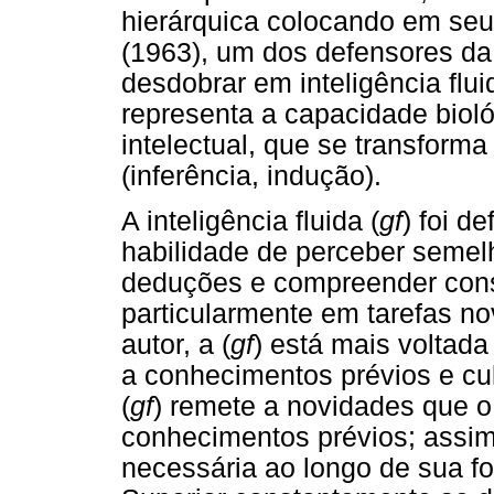
hierárquica colocando em seu 
(1963), um dos defensores da t
desdobrar em inteligência flui
representa a capacidade biol
intelectual, que se transfor
(inferência, indução).
A inteligência fluida (
gf
) foi d
habilidade de perceber semelh
deduções e compreender cons
particularmente em tarefas no
autor, a (
gf
) está mais voltad
a conhecimentos prévios e cul
(
gf
) remete a novidades que o
conhecimentos prévios; assim,
necessária ao longo de sua f