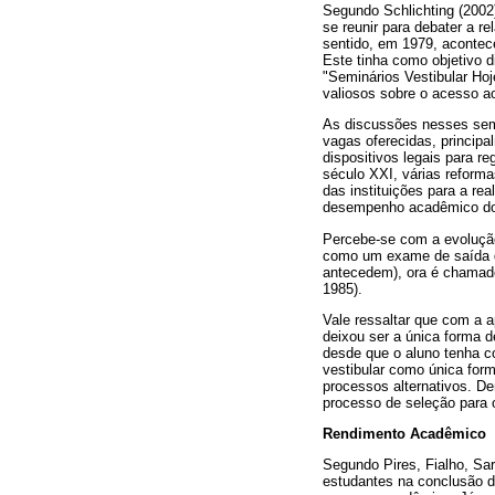
Segundo Schlichting (2002
se reunir para debater a re
sentido, em 1979, acontec
Este tinha como objetivo d
"Seminários Vestibular Ho
valiosos sobre o acesso ao
As discussões nesses semi
vagas oferecidas, principa
dispositivos legais para r
século XXI, várias reforma
das instituições para a re
desempenho acadêmico do 
Percebe-se com a evolução 
como um exame de saída de
antecedem), ora é chamado
1985).
Vale ressaltar que com a 
deixou ser a única forma 
desde que o aluno tenha co
vestibular como única for
processos alternativos. D
processo de seleção para 
Rendimento Acadêmico
Segundo Pires, Fialho, Sar
estudantes na conclusão de