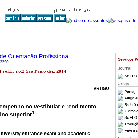
 de Orientação Profissional
Serviços P
-3390
Journal
of vol.15 no.2 São Paulo dez. 2014
SciELO 
Artigo
ARTIGO
Portugu
Artigo 
Referên
sempenho no vestibular e rendimento
Como ci
1
ino superior
SciELO 
Traduçã
Enviar e
university entrance exam and academic