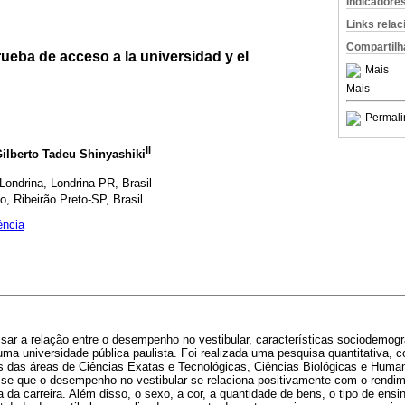
Indicadore
Links rela
Compartilh
ueba de acceso a la universidad y el
Mais
Mais
Permali
II
Gilberto Tadeu Shinyashiki
Londrina, Londrina-PR, Brasil
, Ribeirão Preto-SP, Brasil
ência
sar a relação entre o desempenho no vestibular, características sociodemogr
ma universidade pública paulista. Foi realizada uma pesquisa quantitativa,
as das áreas de Ciências Exatas e Tecnológicas, Ciências Biológicas e Huma
e-se que o desempenho no vestibular se relaciona positivamente com o rendi
da carreira. Além disso, o sexo, a cor, a quantidade de bens, o tipo de ens