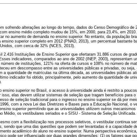
vem sofrendo alterações ao longo do tempo, dados do Censo Demográfico de 
ra com ensino médio completo mudou de 15%, em 2000, para 23,4%, em 2010
etar no aumento de demanda no ensino superior. No entanto, da população bra
 ensino superior completo em 2012 (PNAD, 2013), um percentual bastante b
 Unidos, com cerca de 32% (NCES, 2013).
il 2.416 Instituições de Ensino Superior que ofertaram 31.886 cursos de gr
 Esses indicadores, comparados ao ano de 2002 (INEP, 2003), representam u
úmero de instituições, 121% na oferta de cursos e 108% no número de matr
nteceu em descompasso entre as universidades públicas e privadas, ou seja,
m a quantidade de matrículas na última década, as universidades públicas a
imo indicador foi obtido, principalmente, pelo aumento da quantidade de uni
.
nsino superior no Brasil, o acesso à universidade ainda é restrito a poucos
r isso, elas devem utilizar sistemas de seleção que tragam benefícios para o c
esso de seleção tradicional para o ingresso no ensino superior se dá por mei
 1996, com a nova Lei das Diretrizes e Bases para a Educação Nacional, o ve
ensino superior permitindo que as universidades utilizem outros mecanism
o Médio, os vestibulares seriados e o SISU - Sistema de Seleção Unificada.
smo com a flexibilização nos processos seletivos, o vestibular continua sen
ras, sendo que uma das questões que podem ser levantadas é a capacidade 
ndimento acadêmico do aluno no ensino superior. Numa perspectiva econômica
o pode ser influenciado por duas grandes dimensões: (1) os fatores que po