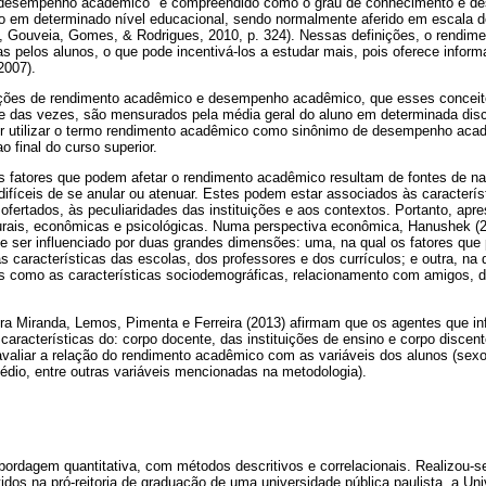
desempenho acadêmico "é compreendido como o grau de conhecimento e de
uo em determinado nível educacional, sendo normalmente aferido em escala d
 Gouveia, Gomes, & Rodrigues, 2010, p. 324). Nessas definições, o rendim
s pelos alunos, o que pode incentivá-los a estudar mais, pois oferece infor
2007).
ições de rendimento acadêmico e desempenho acadêmico, que esses concei
te das vezes, são mensurados pela média geral do aluno em determinada disc
or utilizar o termo rendimento acadêmico como sinônimo de desempenho aca
o final do curso superior.
os fatores que podem afetar o rendimento acadêmico resultam de fontes de na
ifíceis de se anular ou atenuar. Estes podem estar associados às caracterís
 ofertados, às peculiaridades das instituições e aos contextos. Portanto, apr
turais, econômicas e psicológicas. Numa perspectiva econômica, Hanushek (2
 ser influenciado por duas grandes dimensões: uma, na qual os fatores que
s características das escolas, dos professores e dos currículos; e outra, na 
is como as características sociodemográficas, relacionamento com amigos, 
ura Miranda, Lemos, Pimenta e Ferreira (2013) afirmam que os agentes que i
racterísticas do: corpo docente, das instituições de ensino e corpo discen
valiar a relação do rendimento acadêmico com as variáveis dos alunos (sexo
édio, entre outras variáveis mencionadas na metodologia).
abordagem quantitativa, com métodos descritivos e correlacionais. Realizou-
os na pró-reitoria de graduação de uma universidade pública paulista, a Un