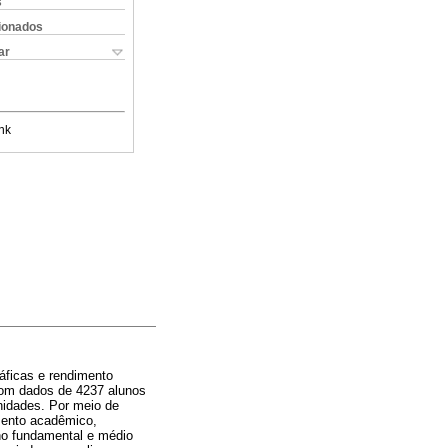
s
cionados
ar
nk
áficas e rendimento
 com dados de 4237 alunos
nidades. Por meio de
mento acadêmico,
ino fundamental e médio