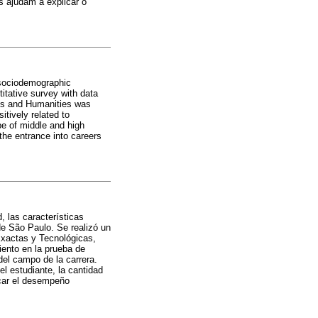
as ajudam a explicar o
 sociodemographic
itative survey with data
ces and Humanities was
itively related to
pe of middle and high
the entrance into careers
, las características
de São Paulo. Se realizó un
Exactas y Tecnológicas,
iento en la prueba de
el campo de la carrera.
el estudiante, la cantidad
icar el desempeño