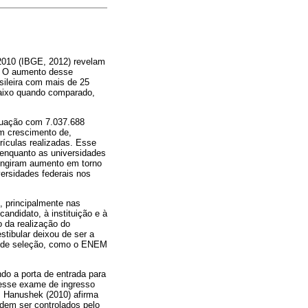
2010 (IBGE, 2012) revelam
. O aumento desse
sileira com mais de 25
aixo quando comparado,
aduação com 7.037.688
m crescimento de,
ículas realizadas. Esse
 enquanto as universidades
tingiram aumento em torno
versidades federais nos
, principalmente nas
andidato, à instituição e à
o da realização do
stibular deixou de ser a
os de seleção, como o ENEM
do a porta de entrada para
desse exame de ingresso
, Hanushek (2010) afirma
dem ser controlados pelo