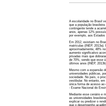
A escolaridade no Brasil 
que a população brasilei
contingente tende a acarr
anos, apenas 12% possuía
por exemplo, aos Estados
Em 2012, existiam no Bras
matrículas (INEP, 2013a).
aproximadamente, 48% no n
aumento significativo aco
privadas mais que dobrara
de 70%, sendo que esse últ
últimos anos (INEP, 2013b)
Mesmo com a expansão do e
universidades públicas, po
sociedade. No país, o proc
vestibular. No entanto, em
única forma de acesso ao 
- Exame Nacional do Ensin
Mediante esse cenário e me
as universidades brasilei
explicar ou predizer o re
que o desempenho acadêmic