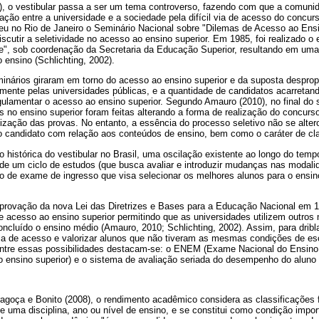
), o vestibular passa a ser um tema controverso, fazendo com que a comu
lação entre a universidade e a sociedade pela difícil via de acesso do concur
eu no Rio de Janeiro o Seminário Nacional sobre "Dilemas de Acesso ao Ensin
iscutir a seletividade no acesso ao ensino superior. Em 1985, foi realizado o 
je", sob coordenação da Secretaria da Educação Superior, resultando em uma
 ensino (Schlichting, 2002).
nários giraram em torno do acesso ao ensino superior e da suposta desprop
lmente pelas universidades públicas, e a quantidade de candidatos acarretan
egulamentar o acesso ao ensino superior. Segundo Amauro (2010), no final do 
s no ensino superior foram feitas alterando a forma de realização do concurs
alização das provas. No entanto, a essência do processo seletivo não se alte
candidato com relação aos conteúdos de ensino, bem como o caráter de cla
histórica do vestibular no Brasil, uma oscilação existente ao longo do tem
 um ciclo de estudos (que busca avaliar e introduzir mudanças nas modali
 de exame de ingresso que visa selecionar os melhores alunos para o ensino 
aprovação da nova Lei das Diretrizes e Bases para a Educação Nacional em 1
de acesso ao ensino superior permitindo que as universidades utilizem outro
ncluído o ensino médio (Amauro, 2010; Schlichting, 2002). Assim, para dribla
ma de acesso e valorizar alunos que não tiveram as mesmas condições de esc
entre essas possibilidades destacam-se: o ENEM (Exame Nacional do Ensino
o ensino superior) e o sistema de avaliação seriada do desempenho do aluno
agoça e Bonito (2008), o rendimento acadêmico considera as classificações f
 uma disciplina, ano ou nível de ensino, e se constitui como condição import