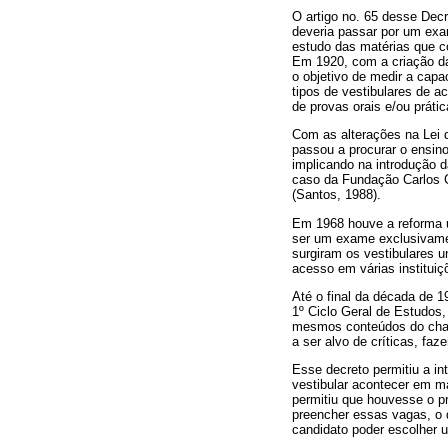
O artigo no. 65 desse Decr
deveria passar por um exa
estudo das matérias que c
Em 1920, com a criação da
o objetivo de medir a cap
tipos de vestibulares de a
de provas orais e/ou prátic
Com as alterações na Lei 
passou a procurar o ensin
implicando na introdução d
caso da Fundação Carlos C
(Santos, 1988).
Em 1968 houve a reforma un
ser um exame exclusivamente
surgiram os vestibulares u
acesso em várias instituiçõ
Até o final da década de 
1º Ciclo Geral de Estudos,
mesmos conteúdos do chama
a ser alvo de críticas, fa
Esse decreto permitiu a in
vestibular acontecer em ma
permitiu que houvesse o p
preencher essas vagas, o 
candidato poder escolher 