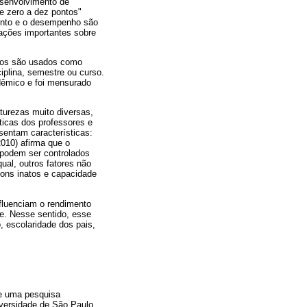
senvolvimento de
e zero a dez pontos"
ento e o desempenho são
mações importantes sobre
tos são usados como
iplina, semestre ou curso.
dêmico e foi mensurado
turezas muito diversas,
ticas dos professores e
esentam características:
010) afirma que o
 podem ser controlados
qual, outros fatores não
dons inatos e capacidade
nfluenciam o rendimento
te. Nesse sentido, esse
, escolaridade dos pais,
se uma pesquisa
iversidade de São Paulo.