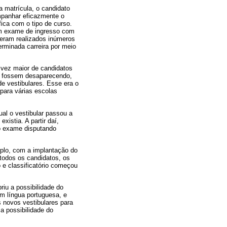
a matrícula, o candidato
mpanhar eficazmente o
ica com o tipo de curso.
 um exame de ingresso com
 eram realizados inúmeros
erminada carreira por meio
 vez maior de candidatos
s fossem desaparecendo,
de vestibulares. Esse era o
para várias escolas
ual o vestibular passou a
xistia. A partir daí,
co exame disputando
mplo, com a implantação do
 todos os candidatos, os
 e classificatório começou
riu a possibilidade do
em língua portuguesa, e
 novos vestibulares para
a possibilidade do