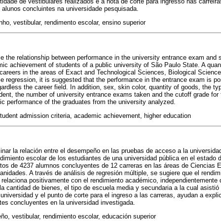
tidade de vestibulares realizados e a nota de corte para ingresso nas carreir
alunos concluintes na universidade pesquisada.
ho, vestibular, rendimento escolar, ensino superior
ze the relationship between performance in the university entrance exam and
mic achievement of students of a public university of São Paulo State. A quant
careers in the areas of Exact and Technological Sciences, Biological Scien
 regression, it is suggested that the performance in the entrance exam is pos
dless the career field. In addition, sex, skin color, quantity of goods, the ty
dent, the number of university entrance exams taken and the cutoff grade for 
ic performance of the graduates from the university analyzed.
student admission criteria, academic achievement, higher education
inar la relación entre el desempeño en las pruebas de acceso a la universidad
dimiento escolar de los estudiantes de una universidad pública en el estado 
datos de 4237 alumnos concluyentes de 12 carreras en las áreas de Ciencias 
nidades. A través de análisis de regresión múltiple, se sugiere que el rendim
 relaciona positivamente con el rendimiento académico, independientemente d
la cantidad de bienes, el tipo de escuela media y secundaria a la cual asistió 
universidad y el punto de corte para el ingreso a las carreras, ayudan a expl
es concluyentes en la universidad investigada.
o, vestibular, rendimiento escolar, educación superior