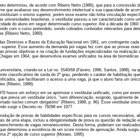
eto determinou, de acordo com Ribeiro Netto (1986), que para a concessão d
me que avaliasse seu desenvolvimento intelectual e sua capacidade de aco
onstituíam o ensino superior, porém esse exame não tinha vinculação específ
s universidades brasileiras, o vestibular passou a ser caracterizado como
acidade do aluno em seguir determinado curso superior. Até a década de 1960
cordo com o curso pretendido, sendo cobrados conteúdos relevantes para det
as (Ribeiro Netto, 1980).
das Diretrizes e Bases da Educação Nacional em 1961, um contingente cada
o superior. Esse aumento da demanda por vagas fez com que as provas orai
as provas objetivas e na criação de fundações especializadas na realização 
hagas em 1964, que desenvolvia exames unificados na área de biomédicas 
iversitária, criando-se a Lei no. 5540/68 (Fávero, 1996; Santos, 1988), na q
 classificatório de saída do 2º grau, perdendo o caráter de habilitação que e
nificados, que facilitavam o acesso a uma vaga, já que o aluno faria um úni
es (Ribeiro, 1988).
1970 houve um esforço em se aprimorar o vestibular unificado, como por exe
 que previa um vestibular único, "sem diferenciação, exigindo, igualmente de
do núcleo comum obrigatório" (Ribeiro, 1988, p. 96). Esse vestibular único
zendo surgir o Decreto no. 79298 em 1977.
trodução de provas de habilidades específicas para os cursos necessários, ab
is de uma etapa, incluiu a obrigatoriedade de prova ou questão de redação 
reenchimento de vagas remanescentes. Desta forma, poderiam ser realizados
que determinou a existência de um score mínimo de aprovação. Ainda surgiu 
uma 2ª opção de curso superior (Moraes, 1995).