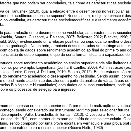
os fatores que não podem ser controlados, tais como as características sociod
va de Hanushek (2010), qual a relação entre o desempenho no vestibular, as 
imento acadêmico no ensino superior? Sendo assim, o objetivo principal desse
o no vestibular, as características sociodemográficas e o rendimento acadê
ta.
o para a relação entre desempenho no vestibular, as características sociod
lmeida, Soares, Guisante, & Paisana, 2007; Ballester, 2012; Biecker, 1996; 
uld, 2000), evidenciando uma relação positiva, ou seja, quanto melhor o des
uno na graduação. No entanto, a maioria desses estudos se restringe aos cur
om coleta de dados sobre rendimento acadêmico ao final do primeiro ano do
 conclusão do curso superior, o que de certa forma indicaria a capacidade d
 estudos sobre rendimento acadêmico no ensino superior ainda são limitados e
como, por exemplo, Engenharia (Cunha & Carilho, 2005), Administração (So
chione Junior, Cunha, & De Luca, 2010; Santos, 2012). Esses estudos não n
as do rendimento acadêmico o desempenho no vestibular. Sendo assim, conhec
e o rendimento acadêmico dos alunos, a partir da análise de várias áreas de
ências Biológicas e Humanidades) com dados de alunos concluintes, pode aj
sobre os processos de seleção para ingresso.
mum de ingresso no ensino superior se dá por meio da realização do vestibul
ou começo, sendo considerado um instrumento legítimo para selecionar futuros
esempenho (Valle, Barrichello, & Tomasi, 2010). O vestibular teve início no 
de abril de 1911, com caráter de exame de saída do ensino secundário. O objet
aluno, sendo composto por uma prova escrita em vernáculo e uma prova oral s
e preparatório para o ensino superior (Ribeiro Netto, 1980).