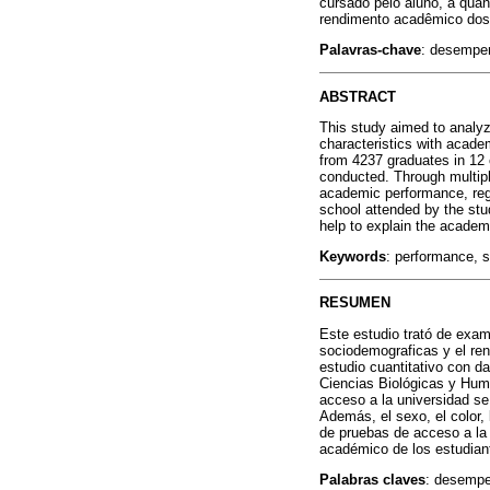
cursado pelo aluno, a quan
rendimento acadêmico dos 
Palavras-chave
: desempen
ABSTRACT
This study aimed to analy
characteristics with acade
from 4237 graduates in 12 
conducted. Through multiple
academic performance, regar
school attended by the stu
help to explain the academ
Keywords
: performance, 
RESUMEN
Este estudio trató de exam
sociodemograficas y el ren
estudio cuantitativo con 
Ciencias Biológicas y Huma
acceso a la universidad se
Además, el sexo, el color, 
de pruebas de acceso a la 
académico de los estudiant
Palabras claves
: desempeñ