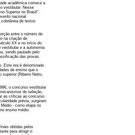
nidade acadêmica comece a
so vestibular. Nesse
o Superior no Brasil".
evento nacional
 coletânea de textos
orção entre o número de
do na criação de
século XX e no início do
o vestibular e a autonomia
rou, sendo pautado pelo
ssificação das provas.
po. Este ora é denominado
dades de ensino que o
superior (Ribeiro Netto,
996, o concurso vestibular
s mecanismos de seleção,
r as críticas ao concurso
olaridade prévia, surgiram
 Médio - como etapa no
 no ensino médio.
inais obtidas pelos
ante para atingir o