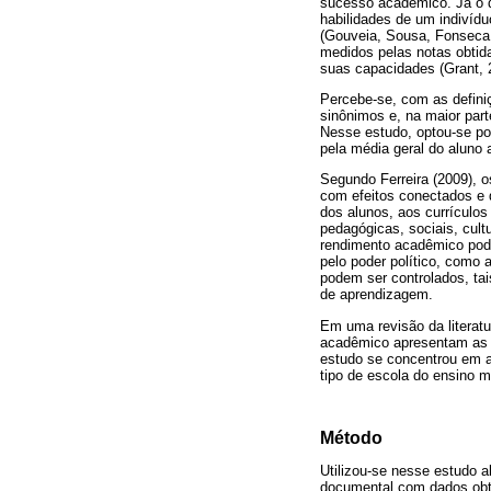
sucesso acadêmico. Já o 
habilidades de um indivíd
(Gouveia, Sousa, Fonseca,
medidos pelas notas obtida
suas capacidades (Grant, 
Percebe-se, com as defin
sinônimos e, na maior par
Nesse estudo, optou-se p
pela média geral do aluno a
Segundo Ferreira (2009), 
com efeitos conectados e d
dos alunos, aos currículos
pedagógicas, sociais, cul
rendimento acadêmico pode
pelo poder político, como a
podem ser controlados, ta
de aprendizagem.
Em uma revisão da literat
acadêmico apresentam as ca
estudo se concentrou em a
tipo de escola do ensino m
Método
Utilizou-se nesse estudo 
documental com dados obtid