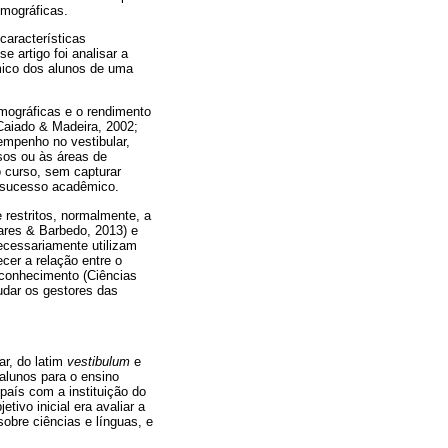
emográficas.
características
 artigo foi analisar a
mico dos alunos de uma
emográficas e o rendimento
Caiado & Madeira, 2002;
empenho no vestibular,
sos ou às áreas de
 curso, sem capturar
e sucesso acadêmico.
 restritos, normalmente, a
ares & Barbedo, 2013) e
ecessariamente utilizam
er a relação entre o
 conhecimento (Ciências
udar os gestores das
ar, do latim
vestibulum
e
 alunos para o ensino
país com a instituição do
ivo inicial era avaliar a
obre ciências e línguas, e