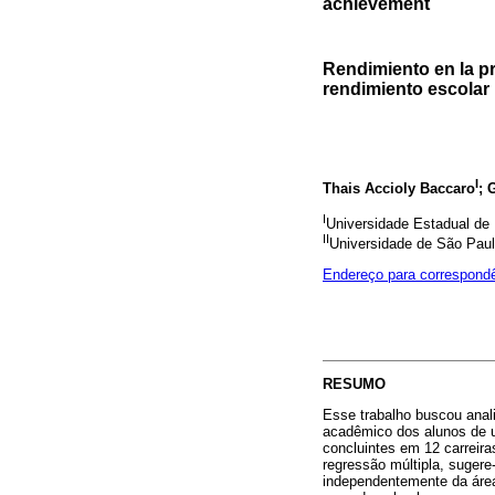
achievement
Rendimiento en la pr
rendimiento escolar
I
Thais Accioly Baccaro
; 
I
Universidade Estadual de 
II
Universidade de São Paulo
Endereço para correspond
RESUMO
Esse trabalho buscou anali
acadêmico dos alunos de u
concluintes em 12 carreir
regressão múltipla, suger
independentemente da área 