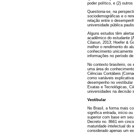
poder político, e (2) outr
Questiona-se, na perspecti
sociodemográficas e o rend
relação entre o desempenh
universidade pública paulis
Alguns estudos têm alertad
acadêmico do estudante (A
Cilasun, 2013; Hoefer & Go
melhor o rendimento do al
conhecimento unicamente c
informações no período de
No contexto brasileiro, os
uma área do conhecimento 
Ciências Contábeis (Corna
como variáveis explicativ
desempenho no vestibular 
Exatas e Tecnológicas, Ci
universidades na decisão 
Vestibular
No Brasil, a forma mais co
significa entrada, início 
superior com base em seu d
Decreto no. 8661 em cinco 
maturidade intelectual do 
considerado apenas um exam