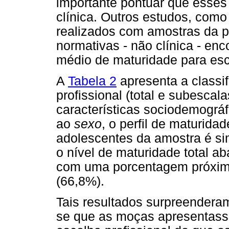
importante pontuar que esse
clínica. Outros estudos, como 
realizados com amostras da p
normativas - não clínica - en
médio de maturidade para esco
A
Tabela 2
apresenta a classi
profissional (total e subesca
características sociodemográ
ao
sexo
, o perfil de maturida
adolescentes da amostra é s
o nível de maturidade total a
com uma porcentagem próxima
(66,8%).
Tais resultados surpreenderam
se que as moças apresentass