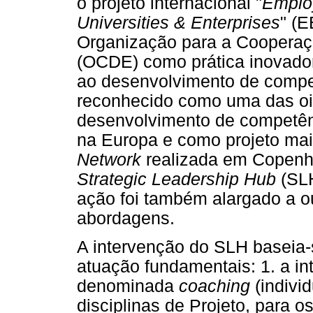
o projeto internacional "
Employ
Universities & Enterprises
" (
Organização para a Coopera
(OCDE) como prática inovador
ao desenvolvimento de compe
reconhecido como uma das oit
desenvolvimento de competên
na Europa e como projeto mai
Network
realizada em Copenha
Strategic Leadership Hub
(SLH
ação foi também alargado a o
abordagens.
A intervenção do SLH baseia-
atuação fundamentais: 1. a in
denominada
coaching
(indivi
disciplinas de Projeto, para o