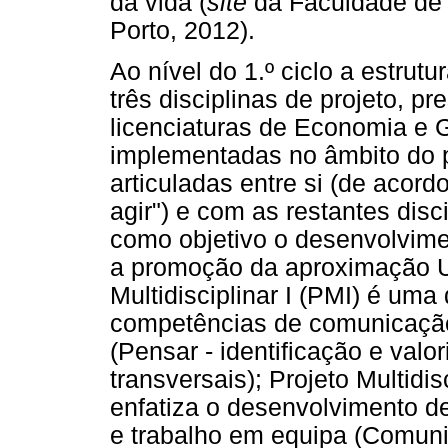
da vida (
site
da Faculdade de 
Porto, 2012).
Ao nível do 1.º ciclo a estrut
três disciplinas de projeto, p
licenciaturas de Economia e G
implementadas no âmbito do 
articuladas entre si (de acor
agir") e com as restantes disc
como objetivo o desenvolvime
a promoção da aproximação U
Multidisciplinar I (PMI) é uma
competências de comunicação 
(Pensar - identificação e val
transversais); Projeto Multidis
enfatiza o desenvolvimento d
e trabalho em equipa (Comunic