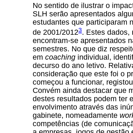
No sentido de ilustrar o impa
SLH serão apresentados algun
estudantes que participaram n
3
de 2001/2012
. Estes dados, 
encontram-se apresentados 
semestres. No que diz respei
em
coaching
individual, ident
decurso do ano letivo. Relat
consideração que este foi o 
começou a funcionar, registo
Convém ainda destacar que 
destes resultados podem ter 
envolvimento através das inú
gabinete, nomeadamente
wor
competências (de comunicação,
a empresas, jogos de gestão e