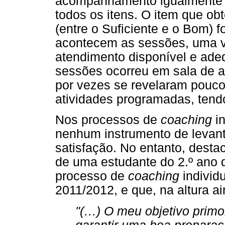
acompanhamento igualmente b
todos os itens. O item que ob
(entre o Suficiente e o Bom)
acontecem as sessões, uma v
atendimento disponível e ade
sessões ocorreu em sala de a
por vezes se revelaram pouc
atividades programadas, tend
Nos processos de
coaching
in
nenhum instrumento de levant
satisfação. No entanto, dest
de uma estudante do 2.º ano 
processo de
coaching
individu
2011/2012, e que, na altura a
"(
…
) O meu objetivo primo