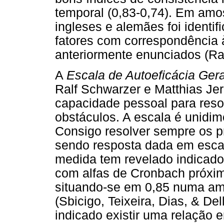
temporal (0,83-0,74). Em amos
ingleses e alemães foi identif
fatores com correspondência 
anteriormente enunciados (R
A
Escala de Autoeficácia Gera
Ralf Schwarzer e Matthias Je
capacidade pessoal para reso
obstáculos. A escala é unidime
Consigo resolver sempre os pr
sendo resposta dada em escal
medida tem revelado indicador
com alfas de Cronbach próxim
situando-se em 0,85 numa amo
(Sbicigo, Teixeira, Dias, & De
indicado existir uma relação 