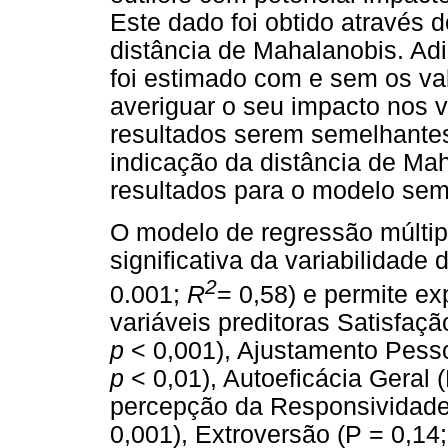
Este dado foi obtido através 
distância de Mahalanobis. Ad
foi estimado com e sem os val
averiguar o seu impacto nos 
resultados serem semelhantes
indicação da distância de Ma
resultados para o modelo sem 
O modelo de regressão múltipl
significativa da variabilidade
2
0.001;
R
= 0,58) e permite ex
variáveis preditoras Satisfaçã
p
< 0,001), Ajustamento Pess
p
< 0,01), Autoeficácia Geral 
percepção da Responsividade
0,001), Extroversão (P = 0,14