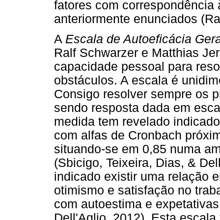
fatores com correspondência 
anteriormente enunciados (R
A
Escala de Autoeficácia Gera
Ralf Schwarzer e Matthias Je
capacidade pessoal para reso
obstáculos. A escala é unidime
Consigo resolver sempre os pr
sendo resposta dada em escal
medida tem revelado indicador
com alfas de Cronbach próxim
situando-se em 0,85 numa amo
(Sbicigo, Teixeira, Dias, & De
indicado existir uma relação 
otimismo e satisfação no tra
com autoestima e expetativas d
Dell'Aglio, 2012). Esta escala