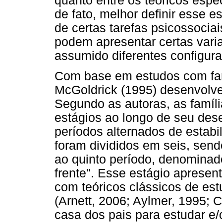
quanto entre os teóricos espe
de fato, melhor definir esse e
de certas tarefas psicossocia
podem apresentar certas varia
assumido diferentes configur
Com base em estudos com fam
McGoldrick (1995) desenvolvera
Segundo as autoras, as famíl
estágios ao longo de seu des
períodos alternados de estabi
foram divididos em seis, sen
ao quinto período, denominad
frente". Esse estágio apresen
com teóricos clássicos de est
(Arnett, 2006; Aylmer, 1995; 
casa dos pais para estudar e/o