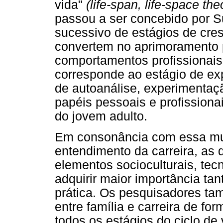
vida"
(life-span, life-space the
passou a ser concebido por 
sucessivo de estágios de cre
convertem no aprimoramento p
comportamentos profissionais
corresponde ao estágio de e
de autoanálise, experimentaç
papéis pessoais e profission
do jovem adulto.
Em consonância com essa mud
entendimento da carreira, as 
elementos socioculturais, tec
adquirir maior importância ta
prática. Os pesquisadores ta
entre família e carreira de f
todos os estágios do ciclo de