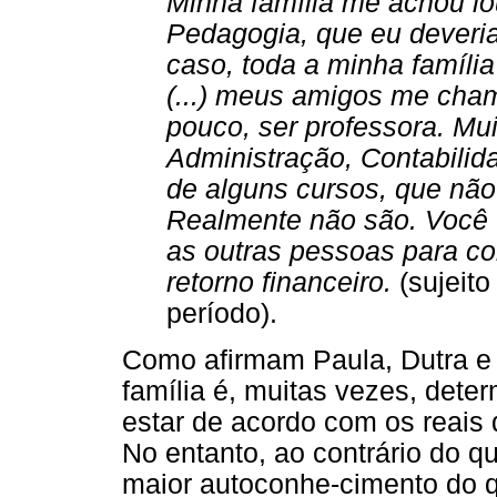
Minha família me achou lo
Pedagogia, que eu deveria
caso, toda a minha famíl
(...) meus amigos me cha
pouco, ser professora. Mu
Administração, Contabilid
de alguns cursos, que não
Realmente não são. Você 
as outras pessoas para c
retorno financeiro.
(sujeit
período).
Como afirmam Paula, Dutra e V
família é, muitas vezes, det
estar de acordo com os reais
No entanto, ao contrário do q
maior autoconhe-cimento do q