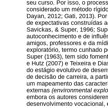
seu curso. Por isso, o proces
considerado um método rígido,
Dayan, 2012; Gati, 2013). Po
de expectativas construídas a
Savickas, & Super, 1996; Supe
autoconhecimento e de influên
amigos, professores e da míd
exploratório, termo cunhado p
Super (1963), tem sido foment
e Hutz (2007) e Teixeira e Di
do estágio evolutivo de dese
de decisão de carreira, a parti
um mapeamento das caracterí
externas
(environmental explo
embora os autores considere
desenvolvimento vocacional, 