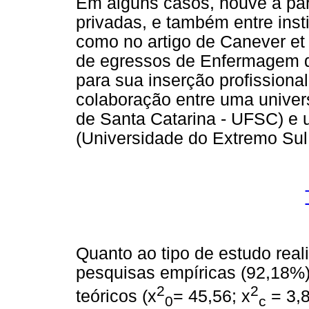
Em alguns casos, houve a parc
privadas, e também entre inst
como no artigo de Canever et
de egressos de Enfermagem q
para sua inserção profissional
colaboração entre uma univer
de Santa Catarina - UFSC) e 
(Universidade do Extremo Sul
Quanto ao tipo de estudo real
pesquisas empíricas (92,18%
2
2
teóricos (x
= 45,56; x
= 3,8
0
c