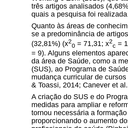
três artigos analisados (4,6
quais a pesquisa foi realizada
Quanto às áreas de conhecim
se a predominância de artigos
2
2
(32,81%) (x
= 71,31; x
= 1
0
c
= 9). Alguns elementos apar
da área de Saúde, como a m
(SUS), ao Programa de Saúde
mudança curricular de cursos
& Toassi, 2014; Canever et al.
A criação do SUS e do Progr
medidas para ampliar e reform
tornou necessária a formação
proporcionando o aumento dos