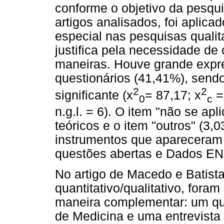
conforme o objetivo da pesqu
artigos analisados, foi aplic
especial nas pesquisas qualita
justifica pela necessidade de
maneiras. Houve grande expre
questionários (41,41%), send
2
2
significante (x
= 87,17; x
= 
0
c
n.g.l. = 6). O item "não se ap
teóricos e o item "outros" (3,
instrumentos que apareceram
questões abertas e Dados E
No artigo de Macedo e Batista
quantitativo/qualitativo, foram
maneira complementar: um que
de Medicina e uma entrevista 