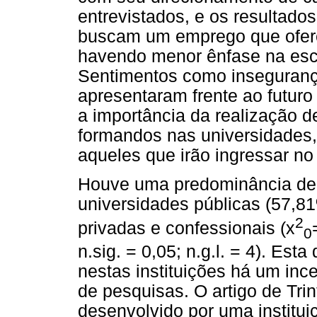
entrevistados, e os resultad
buscam um emprego que ofere
havendo menor ênfase na esco
Sentimentos como insegurança
apresentaram frente ao futuro 
a importância da realização d
formandos nas universidades,
aqueles que irão ingressar no
Houve uma predominância de 
universidades públicas (57,81
2
privadas e confessionais (x
0
n.sig. = 0,05; n.g.l. = 4). Es
nestas instituições há um inc
de pesquisas. O artigo de Trint
desenvolvido por uma institui