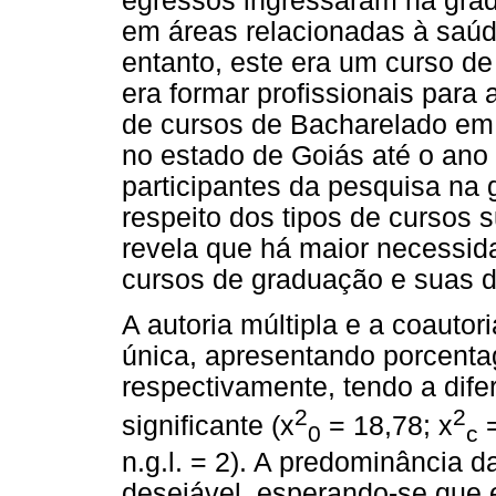
egressos ingressaram na gra
em áreas relacionadas à saúd
entanto, este era um curso de 
era formar profissionais para
de cursos de Bacharelado em
no estado de Goiás até o ano 
participantes da pesquisa na 
respeito dos tipos de cursos s
revela que há maior necessid
cursos de graduação e suas d
A autoria múltipla e a coauto
única, apresentando porcent
respectivamente, tendo a dife
2
2
significante (x
= 18,78; x
=
0
c
n.g.l. = 2). A predominância d
desejável, esperando-se que e