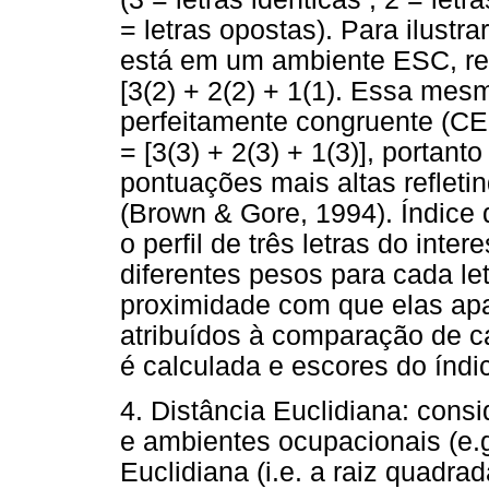
= letras opostas). Para ilust
está em um ambiente ESC, re
[3(2) + 2(2) + 1(1). Essa m
perfeitamente congruente (CE
= [3(3) + 2(3) + 1(3)], portant
pontuações mais altas refleti
(Brown & Gore, 1994). Índice
o perfil de três letras do inte
diferentes pesos para cada le
proximidade com que elas ap
atribuídos à comparação de ca
é calculada e escores do índi
4. Distância Euclidiana: consi
e ambientes ocupacionais (e.g.
Euclidiana (i.e. a raiz quadr