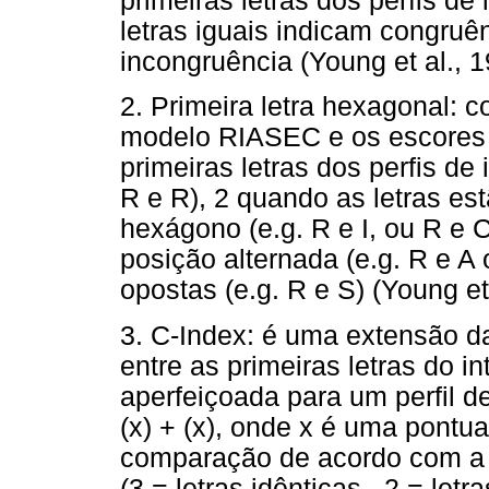
primeiras letras dos perfis de
letras iguais indicam congruên
incongruência (Young et al., 1
2. Primeira letra hexagonal: 
modelo RIASEC e os escores 
primeiras letras dos perfis de
R e R), 2 quando as letras es
hexágono (e.g. R e I, ou R e 
posição alternada (e.g. R e A 
opostas (e.g. R e S) (Young et 
3. C-Index: é uma extensão d
entre as primeiras letras do i
aperfeiçoada para um perfil de 
(x) + (x), onde x é uma pontua
comparação de acordo com a d
(3 = letras idênticas , 2 = letr