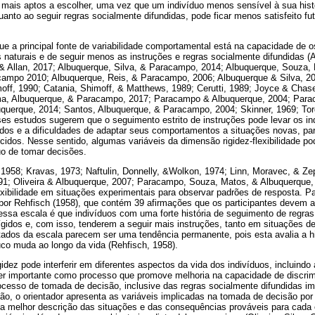
 mais aptos a escolher, uma vez que um indivíduo menos sensível à sua histó
quanto ao seguir regras socialmente difundidas, pode ficar menos satisfeito 
e a principal fonte de variabilidade comportamental está na capacidade de 
 naturais e de seguir menos as instruções e regras socialmente difundidas (
 Allan, 2017; Albuquerque, Silva, & Paracampo, 2014; Albuquerque, Souza
ampo 2010; Albuquerque, Reis, & Paracampo, 2006; Albuquerque & Silva, 20
off, 1990; Catania, Shimoff, & Matthews, 1989; Cerutti, 1989; Joyce & Chas
a, Albuquerque, & Paracampo, 2017; Paracampo & Albuquerque, 2004; Paraca
uerque, 2014; Santos, Albuquerque, & Paracampo, 2004; Skinner, 1969; Tor
ses estudos sugerem que o seguimento estrito de instruções pode levar os in
dos e a dificuldades de adaptar seus comportamentos a situações novas, pa
dos. Nesse sentido, algumas variáveis da dimensão rigidez-flexibilidade po
o de tomar decisões.
1958; Kravas, 1973; Naftulin, Donnelly, &Wolkon, 1974; Linn, Moravec, & Zep
1991; Oliveira & Albuquerque, 2007; Paracampo, Souza, Matos, & Albuquerque,
lexibilidade em situações experimentais para observar padrões de resposta. Pa
 por Rehfisch (1958), que contém 39 afirmações que os participantes devem a
dessa escala é que indivíduos com uma forte história de seguimento de regra
gidos e, com isso, tenderem a seguir mais instruções, tanto em situações d
tados da escala parecem ser uma tendência permanente, pois esta avalia a hi
ouco muda ao longo da vida (Rehfisch, 1958).
gidez pode interferir em diferentes aspectos da vida dos indivíduos, incluindo 
er importante como processo que promove melhoria na capacidade de discrim
ocesso de tomada de decisão, inclusive das regras socialmente difundidas i
o, o orientador apresenta as variáveis implicadas na tomada de decisão por
ma melhor descrição das situações e das consequências prováveis para cada 