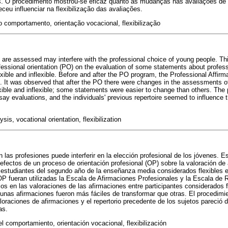
 O procedimento mostrou-se eficaz quanto às mudanças nas avaliações de a
eceu influenciar na flexibilização das avaliações.
do comportamento, orientação vocacional, flexibilização
re assessed may interfere with the professional choice of young people. Thi
ofessional orientation (PO) on the evaluation of some statements about profess
ible and inflexible. Before and after the PO program, the Professional Affirm
d. It was observed that after the PO there were changes in the assessments o
exible and inflexible; some statements were easier to change than others. The
say evaluations, and the individuals' previous repertoire seemed to influence th
ysis, vocational orientation, flexibilization
las profesiones puede interferir en la elección profesional de los jóvenes. E
s efectos de un proceso de orientación profesional (OP) sobre la valoración d
 estudiantes del segundo año de la enseñanza media considerados flexibles e 
 fueran utilizadas la Escala de Afirmaciones Profesionales y la Escala de 
s en las valoraciones de las afirmaciones entre participantes considerados fle
gunas afirmaciones fueron más fáciles de transformar que otras. El procedimie
loraciones de afirmaciones y el repertorio precedente de los sujetos pareció d
as.
del comportamiento, orientación vocacional, flexibilización