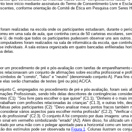
nto teve início mediante assinatura do Termo de Consentimento Livre e Escla
escentes, conforme orientação do Comitê de Ética em Pesquisa com Seres
foram realizadas na escola onde os participantes estudavam, durante o perío
rreu em uma sala de aula, que continha cerca de 50 carteiras escolares, se
e U, de modo que todos os participantes pudessem observar uns aos outros
 computadores foram realizados na sala de informática da escola, que conti
e individuais. A sala estava organizada em quatro bancadas enfileiradas hor
a delas.
or um procedimento de pré e pós-avaliação com tarefas de emparelhamento
tes relacionavam um conjunto de afirmações sobre escolha profissional e pro
a símbolos de "correto", "falso" e "neutro" (denominado conjunto A). Para fins
te elas serão chamadas de testes (pré ou pós) AC/CA.
onjunto C, empregados no procedimento de pré e pós-avaliação, foram seis af
rmações Profissionais, sendo três delas descritores de contingências consid
ntes (C1): "Sou livre para escolher o que quiser" (C1.1); "Dinheiro é o mais i
rabalham com profissões relacionadas às crianças" (C1.3), e outras três, des
falsas pelos participantes (C2): "Devo analisar meus pontos fracos também 
 considerar vários aspectos para escolher minha profissão" (C2.2); "Verificar
a do profissional" (C2.3). O conjunto A foi composto por duas imagens: um
um sinal em vermelho simbolizando "errado" (A2). Além disso, foi utilizado um
sentado por uma mão com o polegar apontado para a horizontal como um tercei
ção dos estímulos pode ser observada na
Figura 1
. Colunas ilustram os conju