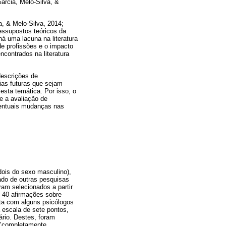
Garcia, Melo-Silva, &
, & Melo-Silva, 2014;
essupostos teóricos da
á uma lacuna na literatura
de profissões e o impacto
contrados na literatura
descrições de
ias futuras que sejam
esta temática. Por isso, o
re a avaliação de
eventuais mudanças nas
dois do sexo masculino),
pado de outras pesquisas
ram selecionados a partir
e 40 afirmações sobre
sta com alguns psicólogos
escala de sete pontos,
ário. Destes, foram
 "completamente