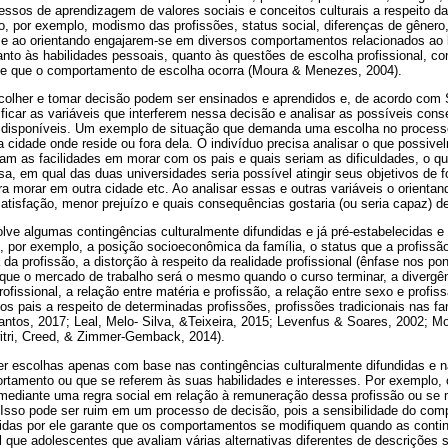
ocessos de aprendizagem de valores sociais e conceitos culturais a respeito da
 por exemplo, modismo das profissões, status social, diferenças de gênero
r e ao orientando engajarem-se em diversos comportamentos relacionados ao
 tanto às habilidades pessoais, quanto às questões de escolha profissional, co
de que o comportamento de escolha ocorra (Moura & Menezes, 2004).
lher e tomar decisão podem ser ensinados e aprendidos e, de acordo com S
ficar as variáveis que interferem nessa decisão e analisar as possíveis con
 disponíveis. Um exemplo de situação que demanda uma escolha no processo 
 cidade onde reside ou fora dela. O indivíduo precisa analisar o que possive
am as facilidades em morar com os pais e quais seriam as dificuldades, o qu
, em qual das duas universidades seria possível atingir seus objetivos de fo
ra morar em outra cidade etc. Ao analisar essas e outras variáveis o orientan
satisfação, menor prejuízo e quais consequências gostaria (ou seria capaz) de
olve algumas contingências culturalmente difundidas e já pré-estabelecidas e 
 por exemplo, a posição socioeconômica da família, o status que a profissão
 da profissão, a distorção à respeito da realidade profissional (ênfase nos po
 que o mercado de trabalho será o mesmo quando o curso terminar, a divergê
profissional, a relação entre matéria e profissão, a relação entre sexo e profiss
os pais a respeito de determinadas profissões, profissões tradicionais nas fam
antos, 2017; Leal, Melo- Silva, &Teixeira, 2015; Levenfus & Soares, 2002; M
witri, Creed, & Zimmer-Gemback, 2014).
r escolhas apenas com base nas contingências culturalmente difundidas e 
tamento ou que se referem às suas habilidades e interesses. Por exemplo, o
mediante uma regra social em relação à remuneração dessa profissão ou se
 Isso pode ser ruim em um processo de decisão, pois a sensibilidade do co
idas por ele garante que os comportamentos se modifiquem quando as cont
l que adolescentes que avaliam várias alternativas diferentes de descrições 