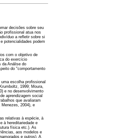
tomar decisões sobre seu
o profissional atua nos
ivíduo a refletir sobre si
s e potencialidades podem
os com o objetivo de
ca do exercício
s da Análise do
espeito do "comportamento
 uma escolha profissional
 Krumboltz, 1999; Moura,
0) e no desenvolvimento
s de aprendizagem social
rabalhos que avaliaram
& Menezes, 2004), e
s relativas à espécie, à
se à hereditariedade e
tura física etc.). As
riências, aos modelos e
 namorados e outros). A