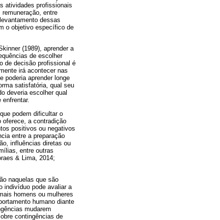
s atividades profissionais
, remuneração, entre
 levantamento dessas
m o objetivo específico de
kinner (1989), aprender a
sequências de escolher
de decisão profissional é
lmente irá acontecer nas
e poderia aprender longe
rma satisfatória, qual seu
do deveria escolher qual
 enfrentar.
que podem dificultar o
 oferece, a contradição
ntos positivos ou negativos
ncia entre a preparação
ão, influências diretas ou
ílias, entre outras
oraes & Lima, 2014;
não naquelas que são
 indivíduo pode avaliar a
 mais homens ou mulheres
mportamento humano diante
ingências mudarem
sobre contingências de