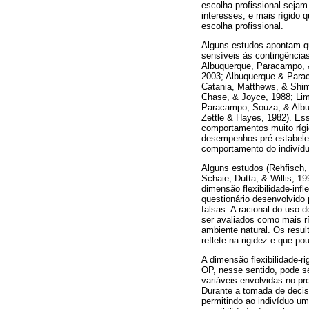
escolha profissional sejam
interesses, e mais rígido 
escolha profissional.
Alguns estudos apontam qu
sensíveis às contingências
Albuquerque, Paracampo, &
2003; Albuquerque & Parac
Catania, Matthews, & Shim
Chase, & Joyce, 1988; Lim
Paracampo, Souza, & Albuq
Zettle & Hayes, 1982). Es
comportamentos muito rígi
desempenhos pré-estabeleci
comportamento do indivídu
Alguns estudos (Rehfisch, 
Schaie, Dutta, & Willis, 
dimensão flexibilidade-inf
questionário desenvolvido
falsas. A racional do uso 
ser avaliados como mais rí
ambiente natural. Os resul
reflete na rigidez e que p
A dimensão flexibilidade-ri
OP, nesse sentido, pode s
variáveis envolvidas no pr
Durante a tomada de decisã
permitindo ao indivíduo u