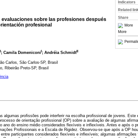
Indicators
Related lin
Share
as evaluaciones sobre las profesiones después
rientación profesional
More
More
Permali
I
I
II
; Camila Domeniconi
; Andréia Schmidt
ão Carlos, São Carlos-SP, Brasil
, Ribeirão Preto-SP, Brasil
ência
 algumas profissões pode interferir na escolha profissional de jovens. Este
 processo de orientação profissional (OP) sobre a avaliação de algumas afir
o ano do ensino médio considerados flexíveis e inflexíveis. Antes e após o
rmações Profissionais e a Escala de Rigidez. Observou-se que após a OP h
entre participantes considerados flexíveis e inflexíveis; algumas afirmações