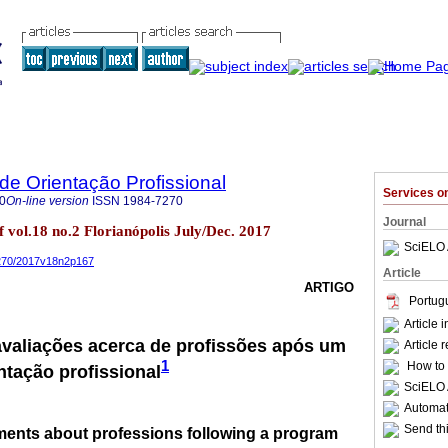
 de Orientação Profissional
Services 
0
On-line version
ISSN
1984-7270
Journal
f vol.18 no.2 Florianópolis July/Dec. 2017
SciELO 
-7270/2017v18n2p167
Article
ARTIGO
Portug
Article 
 avaliações acerca de profissões após um
Article 
1
How to c
tação profissional
SciELO 
Automati
Send thi
sments about professions following a program