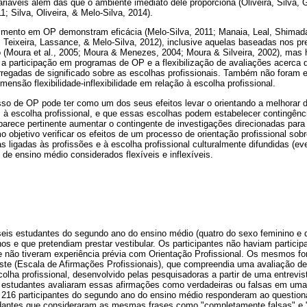
ariáveis além das que o ambiente imediato dele proporciona (Oliveira, Silva, 
11; Silva, Oliveira, & Melo-Silva, 2014).
imento em OP demonstram eficácia (Melo-Silva, 2011; Manaia, Leal, Shimada
 Teixeira, Lassance, & Melo-Silva, 2012), inclusive aquelas baseadas nos pr
(Moura et al., 2005; Moura & Menezes, 2004; Moura & Silveira, 2002), mas h
e a participação em programas de OP e a flexibilização de avaliações acerca 
regadas de significado sobre as escolhas profissionais. Também não foram en
mensão flexibilidade-inflexibilidade em relação à escolha profissional.
so de OP pode ter como um dos seus efeitos levar o orientando a melhorar 
s à escolha profissional, e que essas escolhas podem estabelecer contingênc
, parece pertinente aumentar o contingente de investigações direcionadas para 
o objetivo verificar os efeitos de um processo de orientação profissional sob
s ligadas às profissões e à escolha profissional culturalmente difundidas (
 de ensino médio considerados flexíveis e inflexíveis.
seis estudantes do segundo ano do ensino médio (quatro do sexo feminino e 
os e que pretendiam prestar vestibular. Os participantes não haviam partici
e não tiveram experiência prévia com Orientação Profissional. Os mesmos fo
este (Escala de Afirmações Profissionais), que compreendia uma avaliação d
scolha profissional, desenvolvido pelas pesquisadoras a partir de uma entrevi
estudantes avaliaram essas afirmações como verdadeiras ou falsas em uma 
o 216 participantes do segundo ano do ensino médio responderam ao question
udantes que consideraram as mesmas frases como "completamente falsas" e