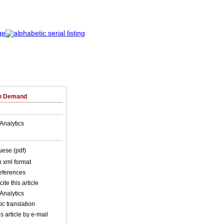
on Demand
Analytics
uese (pdf)
in xml format
references
ite this article
Analytics
c translation
s article by e-mail