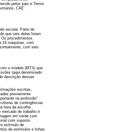
recido pelos pais e Termo
 Humanos, CAE:
do escolar. Parte do
ndo que seis delas foram
. Os procedimentos
nha 24 máquinas, com
izontalmente, com seis
 com o modelo (MTS) que
fissões (aqui denominado
 de descrição dessas
irmações escritas,
eradas previamente
mportante na profissão"
critoras de contingências
na hora da escolha
 o mercado de trabalho é
a imagem em verde com
 sinal com suposto
ro estímulo de
ntos de estímulos e linhas