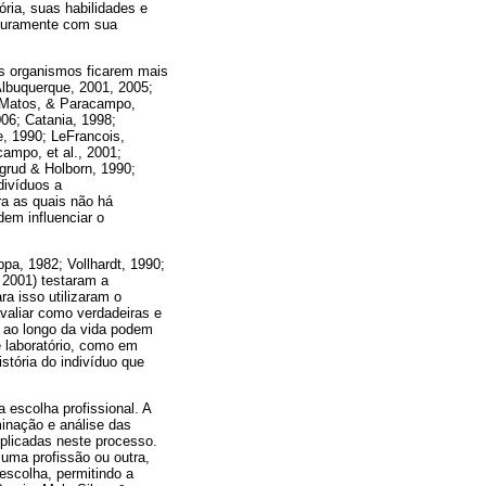
ria, suas habilidades e
futuramente com sua
os organismos ficarem mais
Albuquerque, 2001, 2005;
, Matos, & Paracampo,
06; Catania, 1998;
e, 1990; LeFrancois,
mpo, et al., 2001;
grud & Holborn, 1990;
divíduos a
ra as quais não há
dem influenciar o
pa, 1982; Vollhardt, 1990;
 2001) testaram a
ra isso utilizaram o
valiar como verdadeiras e
s ao longo da vida podem
e laboratório, como em
stória do indivíduo que
a escolha profissional. A
inação e análise das
mplicadas neste processo.
 uma profissão ou outra,
escolha, permitindo a