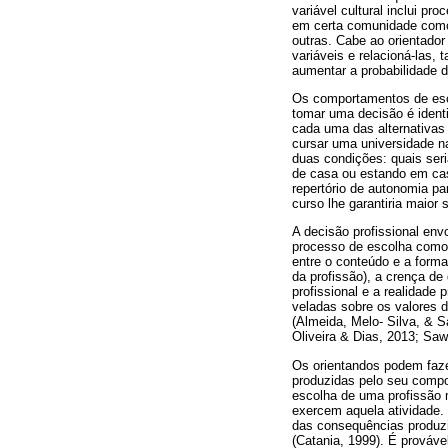
variável cultural inclui pr
em certa comunidade como,
outras. Cabe ao orientado
variáveis e relacioná-las,
aumentar a probabilidade 
Os comportamentos de esco
tomar uma decisão é identi
cada uma das alternativas
cursar uma universidade na
duas condições: quais seri
de casa ou estando em casa
repertório de autonomia pa
curso lhe garantiria maior 
A decisão profissional env
processo de escolha como,
entre o conteúdo e a forma
da profissão), a crença de
profissional e a realidade 
veladas sobre os valores d
(Almeida, Melo- Silva, & S
Oliveira & Dias, 2013; Sa
Os orientandos podem faze
produzidas pelo seu compor
escolha de uma profissão 
exercem aquela atividade.
das consequências produz
(Catania, 1999). É prováve