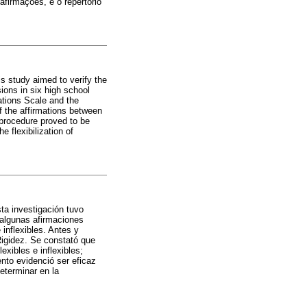
firmações, e o repertório
s study aimed to verify the
ions in six high school
ations Scale and the
f the affirmations between
 procedure proved to be
e flexibilization of
sta investigación tuvo
e algunas afirmaciones
inflexibles. Antes y
Rigidez. Se constató que
xibles e inflexibles;
nto evidenció ser eficaz
eterminar en la