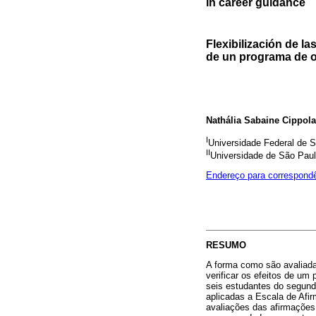
in career guidance
Flexibilización de l
de un programa de o
Nathália Sabaine Cippola
I
Universidade Federal de S
II
Universidade de São Paulo
Endereço para correspond
RESUMO
A forma como são avaliadas
verificar os efeitos de um
seis estudantes do segund
aplicadas a Escala de Afi
avaliações das afirmações 