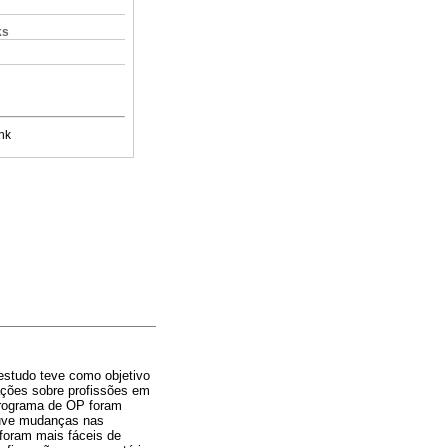
ks
nk
 estudo teve como objetivo
mações sobre profissões em
 programa de OP foram
ouve mudanças nas
 foram mais fáceis de