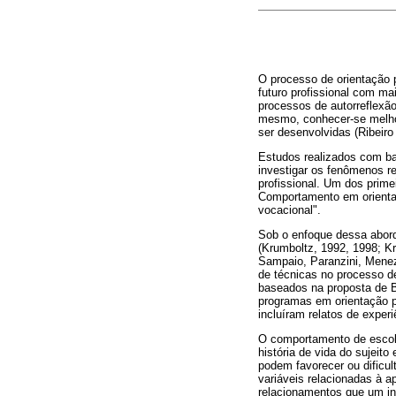
O processo de orientação p
futuro profissional com ma
processos de autorreflexão,
mesmo, conhecer-se melhor
ser desenvolvidas (Ribeiro
Estudos realizados com ba
investigar os fenômenos r
profissional. Um dos prime
Comportamento em orientaçã
vocacional".
Sob o enfoque dessa abord
(Krumboltz, 1992, 1998; Kr
Sampaio, Paranzini, Menez
de técnicas no processo de
baseados na proposta de B
programas em orientação p
incluíram relatos de exper
O comportamento de escolha
história de vida do sujeito
podem favorecer ou dificult
variáveis relacionadas à a
relacionamentos que um ind