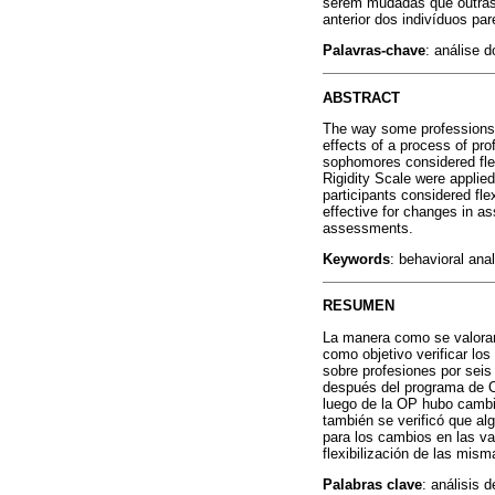
serem mudadas que outras.
anterior dos indivíduos par
Palavras-chave
: análise 
ABSTRACT
The way some professions a
effects of a process of pr
sophomores considered flex
Rigidity Scale were applie
participants considered fl
effective for changes in as
assessments.
Keywords
: behavioral anal
RESUMEN
La manera como se valoran 
como objetivo verificar lo
sobre profesiones por seis
después del programa de OP
luego de la OP hubo cambio
también se verificó que al
para los cambios en las va
flexibilización de las mism
Palabras clave
: análisis 