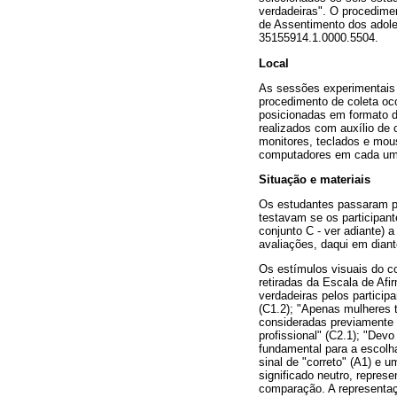
verdadeiras". O procedime
de Assentimento dos adol
35155914.1.0000.5504.
Local
As sessões experimentais 
procedimento de coleta oco
posicionadas em formato d
realizados com auxílio de
monitores, teclados e mous
computadores em cada um
Situação e materiais
Os estudantes passaram p
testavam se os participan
conjunto C - ver adiante) 
avaliações, daqui em dian
Os estímulos visuais do c
retiradas da Escala de Afi
verdadeiras pelos participa
(C1.2); "Apenas mulheres t
consideradas previamente 
profissional" (C2.1); "Devo
fundamental para a escolh
sinal de "correto" (A1) e 
significado neutro, repre
comparação. A representa