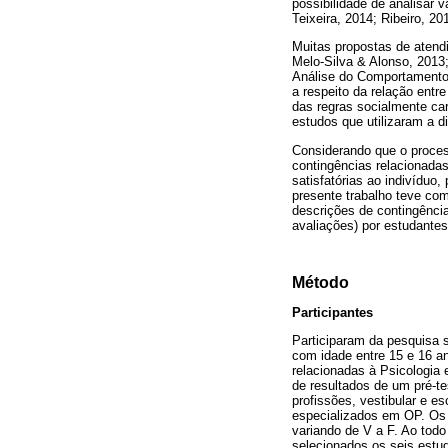
possibilidade de analisar v
Teixeira, 2014; Ribeiro, 20
Muitas propostas de atend
Melo-Silva & Alonso, 2013;
Análise do Comportamento 
a respeito da relação entr
das regras socialmente car
estudos que utilizaram a di
Considerando que o proces
contingências relacionada
satisfatórias ao indivíduo
presente trabalho teve com
descrições de contingência
avaliações) por estudantes
Método
Participantes
Participaram da pesquisa 
com idade entre 15 e 16 an
relacionadas à Psicologia 
de resultados de um pré-t
profissões, vestibular e e
especializados em OP. Os 
variando de V a F. Ao tod
selecionados os seis est