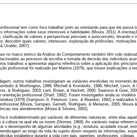
rofissional tem como foco trabalhar junto ao orientando para que ele possa 
is informações sobre seus interesses e habilidades (Moura, 2011). A orientaçã
 clarificação de valores e perspectivas pessoais e autoconceito, levando o ind
, descobrir quais valores, interesses, exploração de profissões, motivaçõe
 & Uvaldo, 2007).
se no marco teórico da Análise do Comportamento também têm sido realizad
elacionados ao processo de escolha e tomada de decisão dos indivíduos acer
iros trabalhos a apresentar alguma referência sobre a aplicação dos princípio
o profissional foi realizado por Martins (1978), que trouxe explicações a r
agem, outros trabalhos investigaram as variáveis envolvidas no momento de
umboltz & Worthington, 1999; Mitchell & Krumboltz, 1996; Mitchell, Levin, &
es, & Rodrigues, 2003; Lent, Brown, & Hackett, 2000; Swanson & Gore, 200
 orientação profissional (Sharf, 1992). Foram investigados ainda os modelo
andura (1979) (Sampson Jr, Peterson, Lenz, & Reardon, 1992) e realizados t
rofissional (Moura, Sampaio, Gemelli, Rodrigues, & Menezes, 2005; Moura 
iências nos atendimentos (Moura & Silveira, 2002).
 é multideterminado por variáveis de diferentes naturezas, entre elas aquela
 e à cultura na qual ele se insere (Skinner, 1969). As variáveis inatas referem-
ar o desempenho de algumas atividades (e.g., estatura, acuidade visual, estru
prendizagem ao longo da vida do sujeito dizem respeito às informações, expe
ivíduo estabelece durante a vida com pais, parentes, professores, colegas,