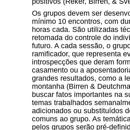
positivos (Reker, Birren, & S
Os grupos devem ser desenvo
mínimo 10 encontros, com d
horas cada. São utilizadas té
retomada do controle do indiv
futuro. A cada sessão, o grup
ramificador, que representa e
introspecções que deram form
casamento ou a aposentadori
grandes resultados, como a le
montanha (Birren & Deutchman
buscar fatos importantes na s
temas trabalhados semanalme
adicionados ou substituídos d
comuns ao grupo. As temáticas
pelos grupos serão pré-defini