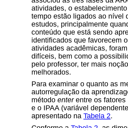
associou às três fases da AR
atividades, o estabeleciment
tempo estão ligados ao nível
estudos, principalmente quand
conteúdo que está sendo apre
identificados que favorecem 
atividades acadêmicas, foram 
difíceis, bem como a possibilid
pelo professor, ter mais noç
melhorados.
Para examinar o quanto as me
autorregulação da aprendizag
método
enter
entre os fatores
e o IPAA (variável dependente
apresentado na
Tabela 2
.
Conforme a
Tabela 2
, as dim