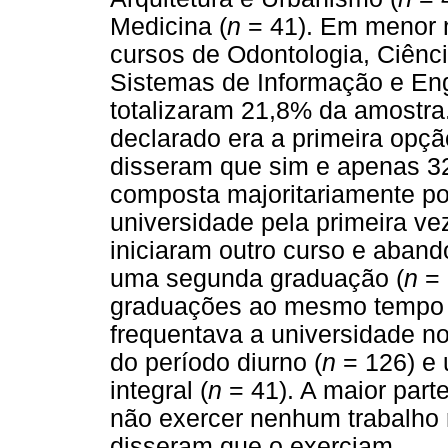
Medicina (
n
= 41). Em menor 
cursos de Odontologia, Ciênc
Sistemas de Informação e En
totalizaram 21,8% da amostra
declarado era a primeira opç
disseram que sim e apenas 32
composta majoritariamente p
universidade pela primeira vez
iniciaram outro curso e aban
uma segunda graduação (
n
= 
graduações ao mesmo tempo 
frequentava a universidade no
do período diurno (
n
= 126) e
integral (
n
= 41). A maior part
não exercer nenhum trabalho
disseram que o exerciam.