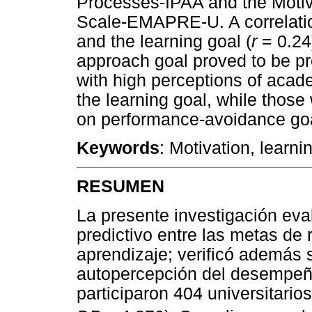
Processes-IPAA and the Motiv
Scale-EMAPRE-U. A correlatio
and the learning goal (
r
= 0.24
approach goal proved to be pr
with high perceptions of aca
the learning goal, while those
on performance-avoidance goa
Keywords
: Motivation, learn
RESUMEN
La presente investigación eval
predictivo entre las metas de 
aprendizaje; verificó además s
autopercepción del desempeño
participaron 404 universitarios