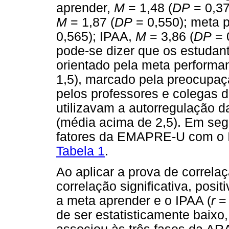
aprender,
M
= 1,48 (
DP
= 0,37
M
= 1,87 (
DP
= 0,550); meta 
0,565); IPAA,
M
= 3,86 (
DP
= 0
pode-se dizer que os estudan
orientado pela meta perform
1,5), marcado pela preocupaç
pelos professores e colegas d
utilizavam a autorregulação 
(média acima de 2,5). Em seg
fatores da EMAPRE-U com o I
Tabela 1
.
Ao aplicar a prova de correla
correlação significativa, posi
a meta aprender e o IPAA (
r
=
de ser estatisticamente baixo