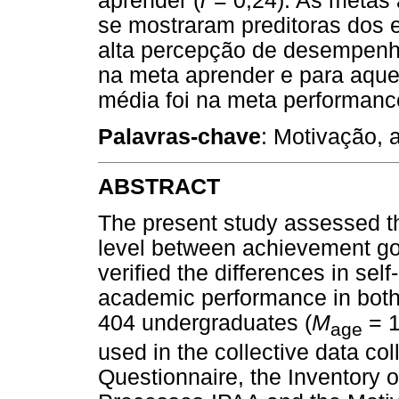
aprender (
r
= 0,24). As metas
se mostraram preditoras dos 
alta percepção de desempenh
na meta aprender e para aque
média foi na meta performanc
Palavras-chave
: Motivação, 
ABSTRACT
The present study assessed th
level between achievement goa
verified the differences in sel
academic performance in both c
404 undergraduates (
M
= 1
age
used in the collective data co
Questionnaire, the Inventory o