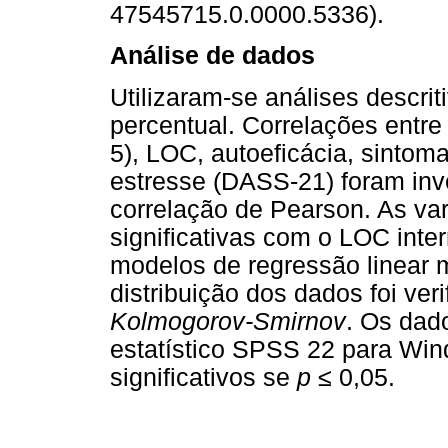
47545715.0.0000.5336).
Análise de dados
Utilizaram-se análises descri
percentual. Correlações entre
5), LOC, autoeficácia, sintom
estresse (DASS-21) foram inv
correlação de Pearson. As va
significativas com o LOC inte
modelos de regressão linear 
distribuição dos dados foi ver
Kolmogorov-Smirnov
. Os dad
estatístico SPSS 22 para Win
significativos se
p
≤
0,05.