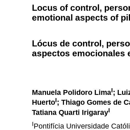
Locus of control, person
emotional aspects of pi
Lócus de control, perso
aspectos emocionales e
I
Manuela Polidoro Lima
; Lui
I
Huerto
; Thiago Gomes de C
I
Tatiana Quarti Irigaray
I
Pontifícia Universidade Cató