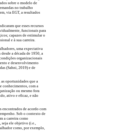
lados sobre o modelo de
demandas no trabalho
em, via EGT, a resultados
ndicaram que esses recursos
ividualmente, funcionais para
icos; capazes de estimular o
onal e à sua carreira.
alhadores, uma expectativa
a desde a década de 1950, a
 condições organizacionais
imento e desenvolvimento
as (Sahni, 2019) e de
, as oportunidades que a
 de conhecimentos, com a
organização ou mesmo fora
do, ativo e eficaz, e não
dos encontrados de acordo com
desempenho. Sob o contexto de
m a carreira como
eja ele objetivo (i.e.,
abalhador como, por exemplo,