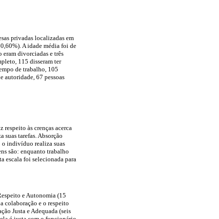
sas privadas localizadas em
0,60%). A idade média foi de
o eram divorciadas e três
pleto, 115 disseram ter
empo de trabalho, 105
de autoridade, 67 pessoas
z respeito às crenças acerca
a suas tarefas. Absorção
 o indivíduo realiza suas
tens são: enquanto trabalho
a escala foi selecionada para
 Respeito e Autonomia (15
 a colaboração e o respeito
ção Justa e Adequada (seis
 ela é justa com o funcionário