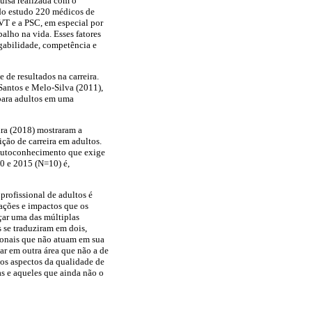
uisa realizada com o
 do estudo 220 médicos de
QVT e a PSC, em especial por
alho na vida. Esses fatores
gabilidade, competência e
de resultados na carreira.
Santos e Melo-Silva (2011),
 para adultos em uma
ira (2018) mostraram a
ção de carreira em adultos.
e autoconhecimento que exige
00 e 2015 (N=10) é,
profissional de adultos é
ações e impactos que os
çar uma das múltiplas
 se traduziram em dois,
sionais que não atuam em sua
ar em outra área que não a de
 os aspectos da qualidade de
as e aqueles que ainda não o