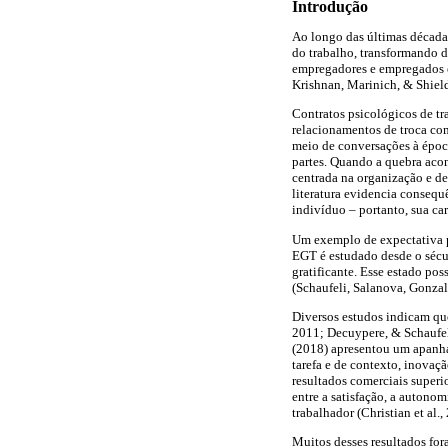
Introdução
Ao longo das últimas década
do trabalho, transformando d
empregadores e empregados e
Krishnan, Marinich, & Shield
Contratos psicológicos de 
relacionamentos de troca co
meio de conversações à época
partes. Quando a quebra acon
centrada na organização e de
literatura evidencia consequ
indivíduo – portanto, sua car
Um exemplo de expectativa p
EGT é estudado desde o sécul
gratificante. Esse estado pos
(Schaufeli, Salanova, Gonza
Diversos estudos indicam que
2011; Decuypere, & Schaufeli
(2018) apresentou um apanh
tarefa e de contexto, inovaçã
resultados comerciais superi
entre a satisfação, a autono
trabalhador (Christian et al.
Muitos desses resultados fo