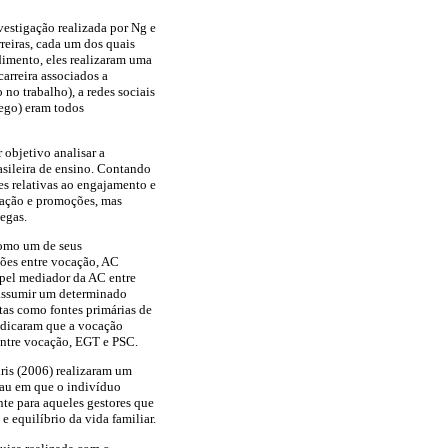
vestigação realizada por Ng e
reiras, cada um dos quais
dimento, eles realizaram uma
arreira associados a
 no trabalho), a redes sociais
rego) eram todos
 objetivo analisar a
asileira de ensino. Contando
s relativas ao engajamento e
eração e promoções, mas
egas.
como um de seus
ções entre vocação, AC
apel mediador da AC entre
 assumir um determinado
tas como fontes primárias de
ndicaram que a vocação
 entre vocação, EGT e PSC.
dris (2006) realizaram um
rau em que o indivíduo
nte para aqueles gestores que
 equilíbrio da vida familiar.