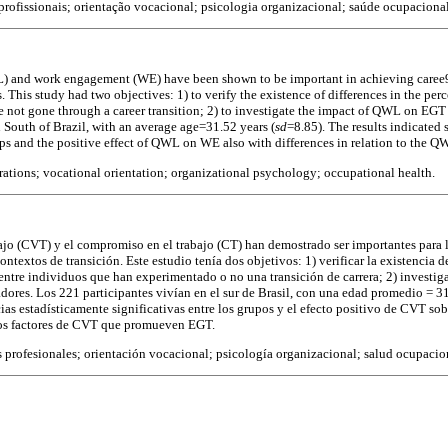
profissionais; orientação vocacional; psicologia organizacional; saúde ocupacional
) and work engagement (WE) have been shown to be important in achieving caree9r 
ts. This study had two objectives: 1) to verify the existence of differences in the 
 not gone through a career transition; 2) to investigate the impact of QWL on EGT 
n South of Brazil, with an average age=31.52 years (
sd
=8.85). The results indicated s
ps and the positive effect of QWL on WE also with differences in relation to the Q
rations; vocational orientation; organizational psychology; occupational health.
bajo (CVT) y el compromiso en el trabajo (CT) han demostrado ser importantes para lo
textos de transición. Este estudio tenía dos objetivos: 1) verificar la existencia de
ntre individuos que han experimentado o no una transición de carrera; 2) investi
dores. Los 221 participantes vivían en el sur de Brasil, con una edad promedio = 31
cias estadísticamente significativas entre los grupos y el efecto positivo de CVT so
 los factores de CVT que promueven EGT.
 profesionales; orientación vocacional; psicología organizacional; salud ocupacio