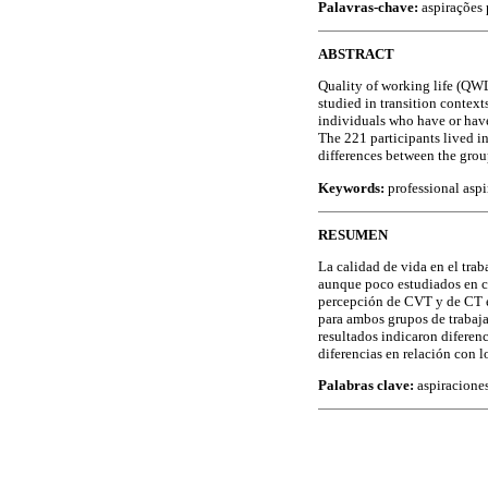
Palavras-chave:
aspirações 
ABSTRACT
Quality of working life (QWL
studied in transition contex
individuals who have or have
The 221 participants lived i
differences between the grou
Keywords:
professional aspi
RESUMEN
La calidad de vida en el tra
aunque poco estudiados en con
percepción de CVT y de CT e
para ambos grupos de trabaja
resultados indicaron diferen
diferencias en relación con
Palabras clave:
aspiraciones