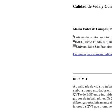
Calidad de Vida y Com
I
Maria Isabel de Campos
; 
I
Universidade São Francisco,
II
IMED, Passo Fundo, RS, Br
III
Universidade São Francisc
Endereço para correspondên
RESUMO
A qualidade de vida no traba
embora pouco estudados em co
QVT e de EGT entre indivídu
grupos de trabalhadores. Os 
diferenças estatisticamente 
fatores da QVT que promov