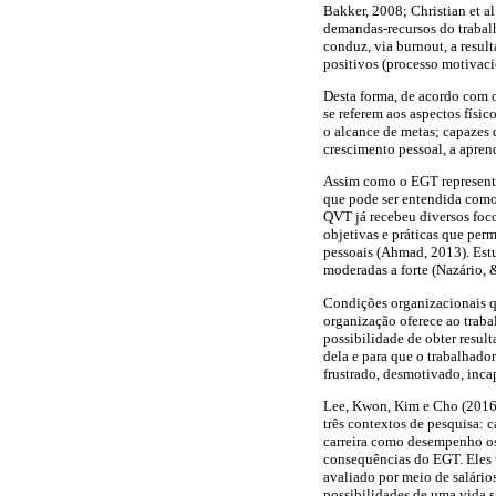
Bakker, 2008; Christian et a
demandas-recursos do trabal
conduz, via burnout, a resul
positivos (processo motivaci
Desta forma, de acordo com o
se referem aos aspectos físi
o alcance de metas; capazes 
crescimento pessoal, a apren
Assim como o EGT representa
que pode ser entendida como 
QVT já recebeu diversos foco
objetivas e práticas que per
pessoais (Ahmad, 2013). Est
moderadas a forte (Nazário, 
Condições organizacionais qu
organização oferece ao traba
possibilidade de obter resul
dela e para que o trabalhador
frustrado, desmotivado, inca
Lee, Kwon, Kim e Cho (2016) 
três contextos de pesquisa: 
carreira como desempenho os
consequências do EGT. Eles t
avaliado por meio de salário
possibilidades de uma vida sa