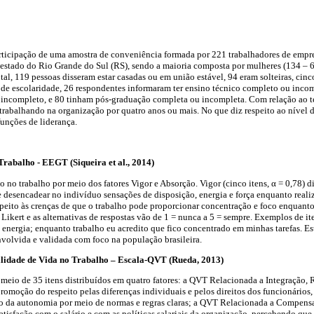
rticipação de uma amostra de conveniência formada por 221 trabalhadores de empre
 estado do Rio Grande do Sul (RS), sendo a maioria composta por mulheres (134 – 6
tal, 119 pessoas disseram estar casadas ou em união estável, 94 eram solteiras, cinc
de escolaridade, 26 respondentes informaram ter ensino técnico completo ou incom
 incompleto, e 80 tinham pós-graduação completa ou incompleta. Com relação ao t
trabalhando na organização por quatro anos ou mais. No que diz respeito ao nível 
unções de liderança.
rabalho - EEGT (Siqueira et al., 2014)
no trabalho por meio dos fatores Vigor e Absorção. Vigor (cinco itens, α = 0,78) di
 desencadear no indivíduo sensações de disposição, energia e força enquanto realiz
respeito às crenças de que o trabalho pode proporcionar concentração e foco enquanto
 Likert e as alternativas de respostas vão de 1 = nunca a 5 = sempre. Exemplos de i
e energia; enquanto trabalho eu acredito que fico concentrado em minhas tarefas. Est
envolvida e validada com foco na população brasileira.
alidade de Vida no Trabalho – Escala-QVT (Rueda, 2013)
 meio de 35 itens distribuídos em quatro fatores: a QVT Relacionada a Integração,
promoção do respeito pelas diferenças individuais e pelos direitos dos funcionários,
ão da autonomia por meio de normas e regras claras; a QVT Relacionada a Compensa
satisfação com o salário e com as políticas salariais da organização, percebendo que