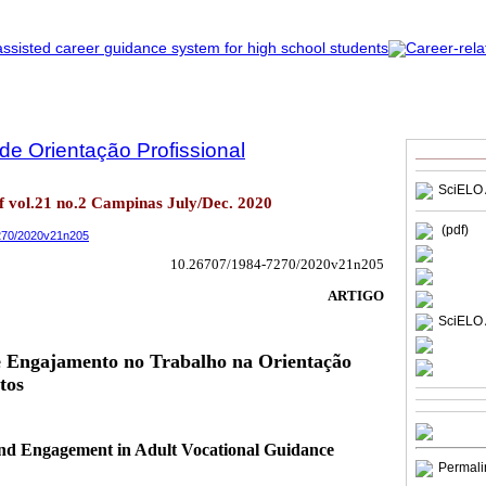
 de Orientação Profissional
SciELO 
of vol.21 no.2 Campinas July/Dec. 2020
(pdf)
7270/2020v21n205
10.26707/1984-7270/2020v21n205
ARTIGO
SciELO 
e Engajamento no Trabalho na Orientação
tos
and Engagement in Adult Vocational Guidance
Permali