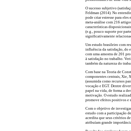
O sucesso subjetivo (satisfa
Feldman (2014). No entendime
pode criar estresse para ele
meta-análise com 216 artigos
características disposicionai
(e.g., pouco suporte por part
significativamente relaciona
Um estudo brasileiro com res
influência da satisfação, do
com uma amostra de 201 prof
à satisfação no trabalho. Ve
também da natureza do traba
Com base na Teoria de Const
componentes centrais, Xie, X
(assumida como recursos par
vocação e EGT. Dentre diver
papel na vida, de forma a de
motivação. O estudo realiza
promove efeitos positivos e 
Com o objetivo de investigar
estudo com a participação d
acredita que seus critérios d
atribuíam grande importância