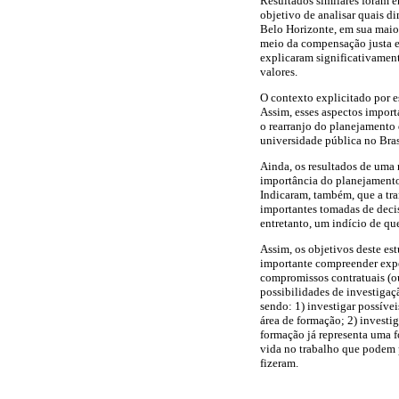
Resultados similares foram 
objetivo de analisar quais d
Belo Horizonte, em sua maior
meio da compensação justa e 
explicaram significativamen
valores.
O contexto explicitado por e
Assim, esses aspectos import
o rearranjo do planejamento d
universidade pública no Bras
Ainda, os resultados de uma 
importância do planejamento 
Indicaram, também, que a tra
importantes tomadas de decis
entretanto, um indício de qu
Assim, os objetivos deste es
importante compreender expec
compromissos contratuais (ou
possibilidades de investigaç
sendo: 1) investigar possíve
área de formação; 2) investi
formação já representa uma f
vida no trabalho que podem p
fizeram.