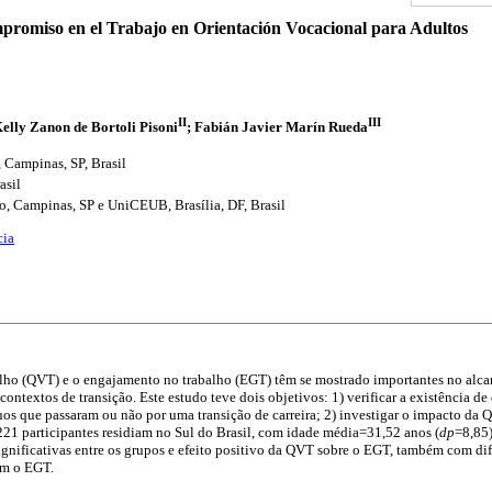
promiso en el Trabajo en Orientación Vocacional para Adultos
II
III
Kelly Zanon de Bortoli Pisoni
; Fabián Javier Marín Rueda
 Campinas, SP, Brasil
asil
o, Campinas, SP e UniCEUB, Brasília, DF, Brasil
cia
lho (QVT) e o engajamento no trabalho (EGT) têm se mostrado importantes no alcanc
ntextos de transição. Este estudo teve dois objetivos: 1) verificar a existência de
os que passaram ou não por uma transição de carreira; 2) investigar o impacto da 
221 participantes residiam no Sul do Brasil, com idade média=31,52 anos (
dp
=8,85)
significativas entre os grupos e efeito positivo da QVT sobre o EGT, também com di
em o EGT.