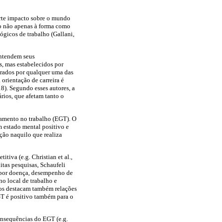
orte impacto sobre o mundo
to não apenas à forma como
gicos de trabalho (Gallani,
ntendem seus
, mas estabelecidos por
brados por qualquer uma das
orientação de carreira é
8). Segundo esses autores, a
rios, que afetam tanto o
jamento no trabalho (EGT). O
m estado mental positivo e
ação naquilo que realiza
iva (e.g. Christian et al.,
tas pesquisas, Schaufeli
 por doença, desempenho de
no local de trabalho e
udos destacam também relações
EGT é positivo também para o
onsequências do EGT (e.g.