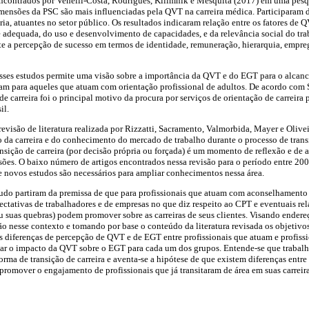
encontrados por Venelli-Costa, Rodrigues, Kilimnik e Mesquita (2017) em uma pesq
imensões da PSC são mais influenciadas pela QVT na carreira médica. Participaram
ia, atuantes no setor público. Os resultados indicaram relação entre os fatores de 
adequada, do uso e desenvolvimento de capacidades, e da relevância social do trab
te a percepção de sucesso em termos de identidade, remuneração, hierarquia, empre
sses estudos permite uma visão sobre a importância da QVT e do EGT para o alcance 
am para aqueles que atuam com orientação profissional de adultos. De acordo com 
e carreira foi o principal motivo da procura por serviços de orientação de carreira
il.
revisão de literatura realizada por Rizzatti, Sacramento, Valmorbida, Mayer e Olive
da carreira e do conhecimento do mercado de trabalho durante o processo de transi
nsição de carreira (por decisão própria ou forçada) é um momento de reflexão e d
ões. O baixo número de artigos encontrados nessa revisão para o período entre 20
e novos estudos são necessários para ampliar conhecimentos nessa área.
tudo partiram da premissa de que para profissionais que atuam com aconselhamento 
tativas de trabalhadores e de empresas no que diz respeito ao CPT e eventuais rel
 suas quebras) podem promover sobre as carreiras de seus clientes. Visando endere
ão nesse contexto e tomando por base o conteúdo da literatura revisada os objetivos
is diferenças de percepção de QVT e de EGT entre profissionais que atuam e profis
gar o impacto da QVT sobre o EGT para cada um dos grupos. Entende-se que trabalh
orma de transição de carreira e aventa-se a hipótese de que existem diferenças entre
romover o engajamento de profissionais que já transitaram de área em suas carreir