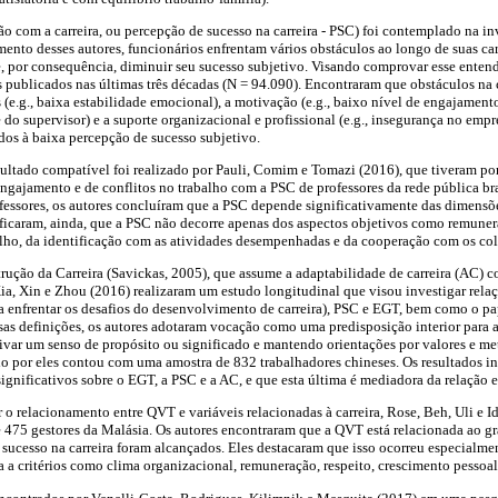
ção com a carreira, ou percepção de sucesso na carreira - PSC) foi contemplado na in
nto desses autores, funcionários enfrentam vários obstáculos ao longo de suas car
s e, por consequência, diminuir seu sucesso subjetivo. Visando comprovar esse enten
 publicados nas últimas três décadas (N = 94.090). Encontraram que obstáculos na c
s (e.g., baixa estabilidade emocional), a motivação (e.g., baixo nível de engajamento
e do supervisor) e a suporte organizacional e profissional (e.g., insegurança no emp
dos à baixa percepção de sucesso subjetivo.
ultado compatível foi realizado por Pauli, Comim e Tomazi (2016), que tiveram por
 engajamento e de conflitos no trabalho com a PSC de professores da rede pública br
essores, os autores concluíram que a PSC depende significativamente das dimensõe
rificaram, ainda, que a PSC não decorre apenas dos aspectos objetivos como remun
lho, da identificação com as atividades desempenhadas e da cooperação com os col
rução da Carreira (Savickas, 2005), que assume a adaptabilidade de carreira (AC) 
ia, Xin e Zhou (2016) realizaram um estudo longitudinal que visou investigar rela
a enfrentar os desafios do desenvolvimento de carreira), PSC e EGT, bem como o p
sas definições, os autores adotaram vocação como uma predisposição interior para
rivar um senso de propósito ou significado e mantendo orientações por valores e me
do por eles contou com uma amostra de 832 trabalhadores chineses. Os resultados i
significativos sobre o EGT, a PSC e a AC, e que esta última é mediadora da relação
 o relacionamento entre QVT e variáveis relacionadas à carreira, Rose, Beh, Uli e I
e 475 gestores da Malásia. Os autores encontraram que a QVT está relacionada ao g
e sucesso na carreira foram alcançados. Eles destacaram que isso ocorreu especialme
 a critérios como clima organizacional, remuneração, respeito, crescimento pessoal e