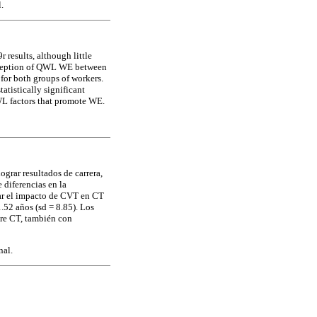
.
results, although little
perception of QWL WE between
for both groups of workers.
tatistically significant
WL factors that promote WE.
grar resultados de carrera,
 diferencias en la
gar el impacto de CVT en CT
.52 años (sd = 8.85). Los
bre CT, también con
nal.