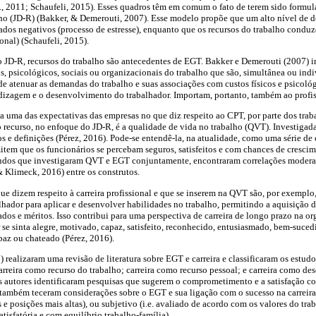
l., 2011; Schaufeli, 2015). Esses quadros têm em comum o fato de terem sido formu
ho (JD-R) (Bakker, & Demerouti, 2007). Esse modelo propõe que um alto nível de 
tados negativos (processo de estresse), enquanto que os recursos do trabalho conduz
onal) (Schaufeli, 2015).
 JD-R, recursos do trabalho são antecedentes de EGT. Bakker e Demerouti (2007) i
cos, psicológicos, sociais ou organizacionais do trabalho que são, simultânea ou ind
de atenuar as demandas do trabalho e suas associações com custos físicos e psicológ
dizagem e o desenvolvimento do trabalhador. Importam, portanto, também ao profissi
 uma das expectativas das empresas no que diz respeito ao CPT, por parte dos trab
recurso, no enfoque do JD-R, é a qualidade de vida no trabalho (QVT). Investigad
s e definições (Pérez, 2016). Pode-se entendê-la, na atualidade, como uma série de
mitem que os funcionários se percebam seguros, satisfeitos e com chances de cresc
udos que investigaram QVT e EGT conjuntamente, encontraram correlações moderad
& Klimeck, 2016) entre os construtos.
e dizem respeito à carreira profissional e que se inserem na QVT são, por exemplo
lhador para aplicar e desenvolver habilidades no trabalho, permitindo a aquisição
tados e méritos. Isso contribui para uma perspectiva de carreira de longo prazo na 
 se sinta alegre, motivado, capaz, satisfeito, reconhecido, entusiasmado, bem-sucedi
paz ou chateado (Pérez, 2016).
realizaram uma revisão de literatura sobre EGT e carreira e classificaram os estu
carreira como recurso do trabalho; carreira como recurso pessoal; e carreira como 
 autores identificaram pesquisas que sugerem o comprometimento e a satisfação co
ambém teceram considerações sobre o EGT e sua ligação com o sucesso na carreira, s
s e posições mais altas), ou subjetivo (i.e. avaliado de acordo com os valores do tr
tisfatória e com equilíbrio trabalho-família).