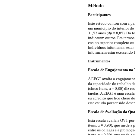
Método
Participantes
Este estudo contou com a pa
um município do interior do
31,52 anos (
dp
= 8,85). Do to
indicaram outros. Em termos 
ensino superior completo ou
indivíduos informaram estar 
informaram estar exercendo f
Instrumentos
Escala de Engajamento no T
A EEGT avalia o engajamento 
da capacidade do trabalho de
(cinco itens, α = 0,86) diz 
tarefas. A EEGT é uma escala
eu acredito que fico cheio d
este estudo por ter sido des
Escala de Avaliação da Qu
Esta escala avalia a QVT por
itens, α = 0,90), que mede a 
entre os colegas e a promoç
itens, α = 0,89), que mede a 